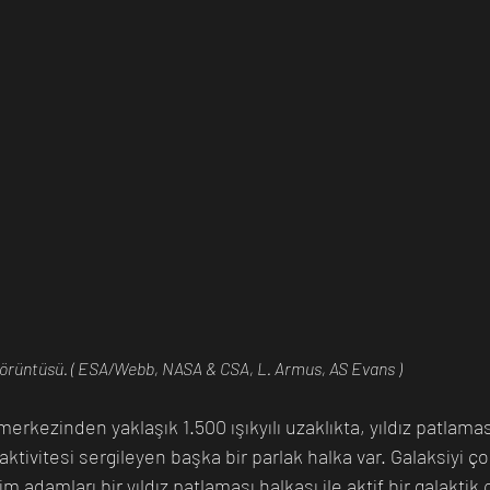
örüntüsü. ( ESA/Webb, NASA & CSA, L. Armus, AS Evans )
erkezinden yaklaşık 1.500 ışıkyılı uzaklıkta, yıldız patlaması
aktivitesi sergileyen başka bir parlak halka var. Galaksiyi ço
lim adamları bir yıldız patlaması halkası ile aktif bir galaktik