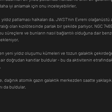
daha iyi anlamak için onu inceleyebilirler.
, yıldız patlaması halkaları da, JWST'nin Evreni olağanüstü ay
lığı olan kızılötesinde parlak bir şekilde parlıyor. NGC 7469 
 bu süreçlere ve bunların nasıl bağlantılı olduğuna dair ben
bekleniyor.
en yeni yıldız oluşumu kümeleri ve tozun galaktik çekirdeğe
air doğrudan kanıtlar buldular - bu da aktivitenin etrafındak
.
ze, dağınık atomik gazın galaktik merkezden saatte yaklaşık
nı da buldular. 