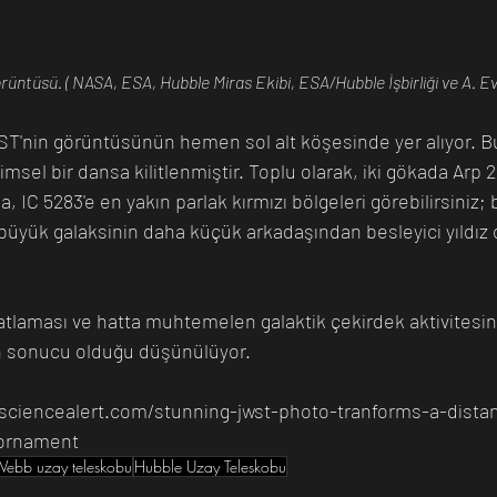
üntüsü. ( NASA, ESA, Hubble Miras Ekibi, ESA/Hubble İşbirliği ve A. Ev
ST'nin görüntüsünün hemen sol alt köşesinde yer alıyor. Bu
sel bir dansa kilitlenmiştir. Toplu olarak, iki gökada Arp 298
 IC 5283'e en yakın parlak kırmızı bölgeleri görebilirsiniz
 büyük galaksinin daha küçük arkadaşından besleyici yıldız 
atlaması ve hatta muhtemelen galaktik çekirdek aktivitesinin
in sonucu olduğu düşünülüyor.
sciencealert.com/stunning-jwst-photo-tranforms-a-distan
-ornament
Webb uzay teleskobu
Hubble Uzay Teleskobu