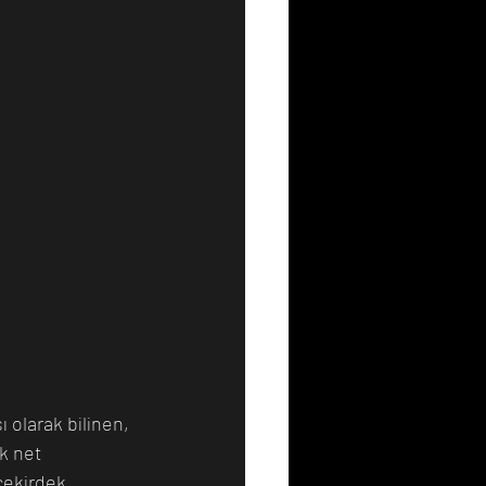
 olarak bilinen, 
k net 
 çekirdek 