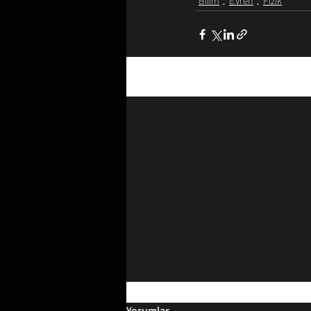
Bilim
Evren
Fizik
Son Yazılar
Yorumlar