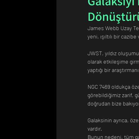
Galaksiyi I
Dönüştür
Bilim Tarihinde Bugün
Günü
James Webb Uzay Teles
yeni, ışıltılı bir cazibe
JWST, yıldız oluşumun
olarak etkileşime gir
yaptığı bir araştırman
NGC 7469 oldukça öze
görebildiğimiz zarif, 
doğrudan bize bakıyor
Galaksinin ayrıca, öze
vardır.
Bunun nedeni, tüm gal