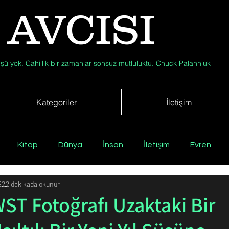
 AVCISI
şü yok. Cahillik bir zamanlar sonsuz mutluluktu. Chuck Palahniuk
Kategoriler
İletişim
Kitap
Dünya
İnsan
İletişim
Evren
22
2 dakikada okunur
Tıp
Arkeoloji
Antropoloji
Jeoloji
Fizik
WST Fotoğrafı Uzaktaki Bir
Biyoloji
Günün Düşüneni
Çevre
Kısa Kısa Bil