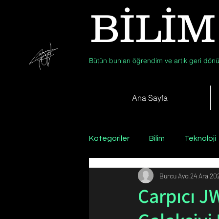
BİLİM
Bütün bunları öğrendim ve artık geri dönü
Ana Sayfa
Kategoriler
Bilim
Teknoloji
Burcu Avcı
24 Ara 20
Psikoloji / Sosyoloji / Felsefe
Çarpıcı J
Zooloji
Günün Fotoğrafı