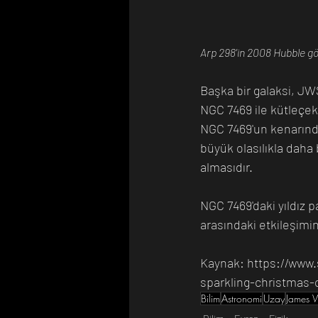
Arp 298'in 2008 Hubble gör
Başka bir galaksi, JW
NGC 7469 ile kütleçekim
NGC 7469'un kenarında,
büyük olasılıkla daha
almasıdır.
NGC 7469'daki yıldız p
arasındaki etkileşim
Kaynak: https://www.
sparkling-christmas
Bilim
Astronomi
Uzay
James 