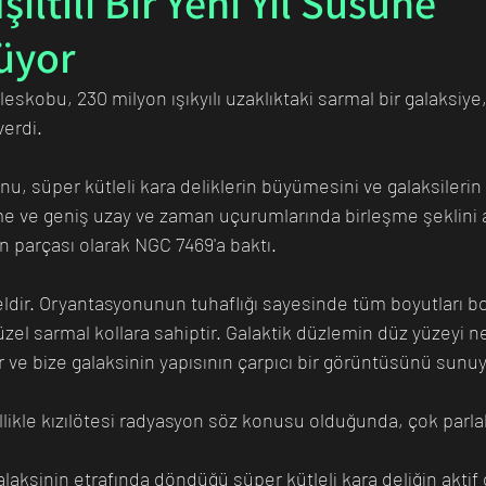
şıltılı Bir Yeni Yıl Süsüne
üyor
n Bilim İnsanı
Matematik
Tıp
İnsan
Uzay
kobu, 230 milyon ışıkyılı uzaklıktaki sarmal bir galaksiy
 verdi.
u, süper kütleli kara deliklerin büyümesini ve galaksilerin
me ve geniş uzay ve zaman uçurumlarında birleşme şeklini 
ın parçası olarak NGC 7469'a baktı.
ldir. Oryantasyonunun tuhaflığı sayesinde tüm boyutları b
güzel sarmal kollara sahiptir. Galaktik düzlemin düz yüzeyi 
 ve bize galaksinin yapısının çarpıcı bir görüntüsünü sunuy
llikle kızılötesi radyasyon söz konusu olduğunda, çok parla
aksinin etrafında döndüğü süper kütleli kara deliğin aktif 