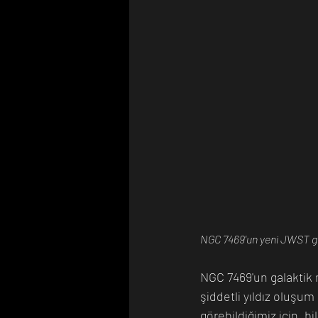
NGC 7469'un yeni JWST g
NGC 7469'un galaktik m
şiddetli yıldız oluşum 
görebildiğimiz için, bi