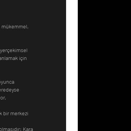
Resim
Sanat
e, mükemmel, 
 yerçekimsel 
anlamak için 
oyunca 
neredeyse 
or.
k bir merkezi 
olmasıdır: Kara 