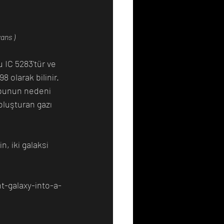
ans )
 IC 5283'tür ve 
 olarak bilinir. 
; bunun nedeni 
oluşturan gazı 
, iki galaksi 
t-galaxy-into-a-