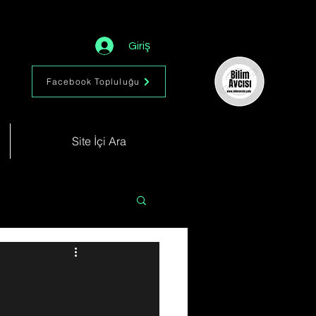
Giriş
Facebook Topluluğu
Site İçi Ara
Astronomi
Müzik
im
Kimya