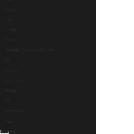
Dünya
İnsan
İletişim
Evren
Psikoloji / Sosyoloji / Felsefe
Tıp
Arkeoloji
Antropoloji
Jeoloji
Fizik
Astronomi
Müzik
Zooloji
Bilim