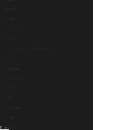
Dünya
İnsan
İletişim
Evren
Psikoloji / Sosyoloji / Felsefe
Tıp
Arkeoloji
Antropoloji
Jeoloji
Fizik
Astronomi
Müzik
Zooloji
Bilim