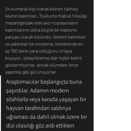
24 numaralı kişi olarak bilinen talihsiz 
kişinin kalıntıları, Tsukumo Kabuk höyüğü 
mezarlığındaki eski avcı-toplayıcıların 
kalıntılarının daha büyük bir kazısının 
parçası olarak bulundu. İskelet kalıntıları 
ve yakından bir inceleme, kemiklerde en 
az 790 derin yara olduğunu ortaya 
koyuyor. İyileştiklerine dair hiçbir belirti 
göstermiyorlar, ancak ölümden önce 
yapılmış gibi görünüyorlar.
Araştırmacılar başlangıçta buna 
şaşırdılar. Adamın modern 
silahlarla veya karada yaşayan bir 
hayvan tarafından saldırıya 
uğraması da dahil olmak üzere bir 
dizi olasılığı göz ardı ettikten 