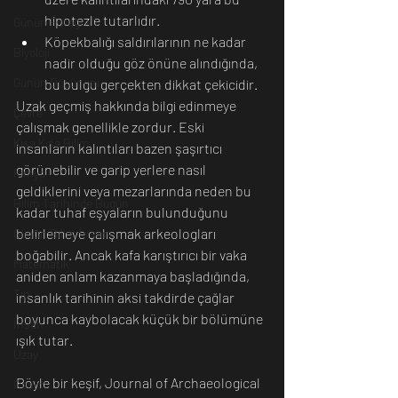
hipotezle tutarlıdır.
Günün Fotoğrafı
Köpekbalığı saldırılarının ne kadar 
Biyoloji
nadir olduğu göz önüne alındığında, 
Günün Düşüneni
bu bulgu gerçekten dikkat çekicidir.
Uzak geçmiş hakkında bilgi edinmeye 
Çevre
çalışmak genellikle zordur. Eski 
Kısa Kısa Bilim
insanların kalıntıları bazen şaşırtıcı 
görünebilir ve garip yerlere nasıl 
Kimya
geldiklerini veya mezarlarında neden bu 
Bilim Tarihinde Bugün
kadar tuhaf eşyaların bulunduğunu 
belirlemeye çalışmak arkeologları 
Günün Bilim İnsanı
boğabilir. Ancak kafa karıştırıcı bir vaka 
Matematik
aniden anlam kazanmaya başladığında, 
Tıp
insanlık tarihinin aksi takdirde çağlar 
boyunca kaybolacak küçük bir bölümüne 
İnsan
ışık tutar.
Uzay
Böyle bir keşif, Journal of Archaeological 
Resim