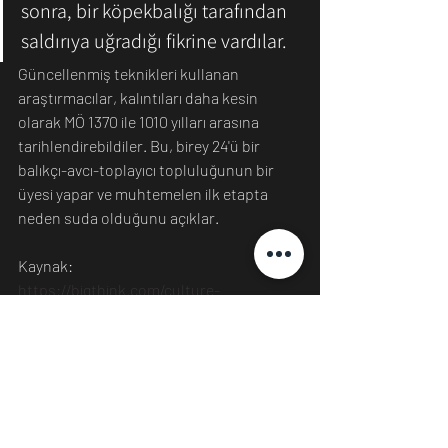
sonra, bir köpekbalığı tarafından 
saldırıya uğradığı fikrine vardılar.  
Güncellenmiş teknikleri kullanan 
araştırmacılar, kalıntıları daha kesin 
olarak MÖ 1370 ile 1010 yılları arasına 
tarihlendirebildiler. Bu, birey 24'ü bir 
balıkçı-avcı-toplayıcı topluluğunun bir 
üyesi yapar ve muhtemelen ilk etapta 
neden suda olduğunu açıklar.
Kaynak:
https://bigthink.com/culture-
religion/ancient-shark-attack
Bilim
Dünya
Tıp