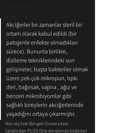
Günün Fotoğrafı
Biyoloji
Akciğerler bir zamanlar steril bir 
Günün Düşüneni
ortam olarak kabul edildi (bir 
Çevre
patojenle enfekte olmadıkları 
Kısa Kısa Bilim
sürece). Bununla birlikte, 
Kimya
dizileme tekniklerindeki son 
gelişmeler, başta bakteriler olmak 
Bilim Tarihinde Bugün
üzere pek çok mikropun, tıpkı 
Günün Bilim İnsanı
deri, bağırsak, vajina , ağız ve 
Matematik
benzeri mikrobiyomlar gibi 
Tıp
sağlıklı bireylerin akciğerlerinde 
İnsan
yaşadığını ortaya çıkarmıştır. 
Uzay
Norveç'teki Bergen Üniversitesi 
Resim
tarafından PLOS One dergisinde bildirilen 