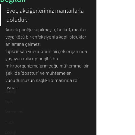
Dünya
Evet, akciğerlerimiz mantarlarla 
doludur. 
İnsan
Ancak paniğe kapılmayın, bu küf, mantar 
İletişim
veya kötü bir enfeksiyonla kaplı oldukları 
Evren
anlamına gelmez. 
Psikoloji / Sosyoloji / Felsefe
Tıpkı insan vücudunun birçok organında 
yaşayan mikroplar gibi, bu 
Tıp
mikroorganizmaların çoğu mükemmel bir 
Arkeoloji
şekilde "dosttur" ve muhtemelen 
vücudumuzun sağlıklı olmasında rol 
Antropoloji
oynar.
Jeoloji
Fizik
Astronomi
Müzik
Zooloji