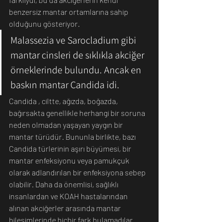
benzersiz mantar ortamlarına sahip 
olduğunu gösteriyor.
Malassezia ve Sarocladium gibi 
mantar cinsleri de sıklıkla akciğer 
örneklerinde bulundu. Ancak en 
baskın mantar Candida idi. 
Candida , ciltte, ağızda, boğazda, 
bağırsakta genellikle herhangi bir soruna 
neden olmadan yaşayan yaygın bir 
mantar türüdür. Bununla birlikte, bazı 
Candida türlerinin aşırı büyümesi, bir 
mantar enfeksiyonu veya pamukçuk 
olarak adlandırılan bir enfeksiyona sebep 
olabilir. Daha da önemlisi, sağlıklı 
insanlardan ve KOAH hastalarından 
alınan akciğerler arasında mantar 
bileşimlerinde hiçbir fark bulamadılar.