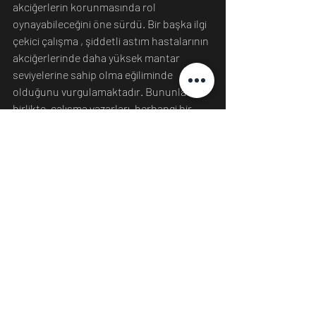
akciğerlerin korunmasında rol 
oynayabileceğini öne sürdü. Bir başka ilgi 
çekici çalışma , şiddetli astım hastalarının 
akciğerlerinde daha yüksek mantar 
seviyelerine sahip olma eğiliminde 
olduğunu vurgulamaktadır. Bununla 
birlikte, çalışma yazarları, herhangi bir 
kesin sonuca varılmadan önce daha fazla 
kanıta ihtiyaç olduğunu söylüyorlar. 
Kaynak: 
https://www.iflscience.com/health-
and-medicine/your-lungs-are-
teeming-with-fungi-and-thats-not-
necessarily-a-bad-thing/
Bilim
İnsan
Tıp