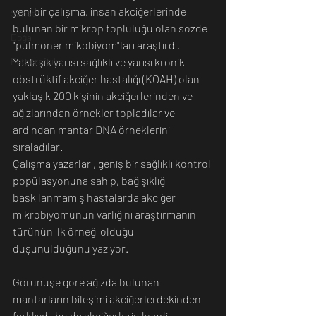
yeni bir çalışma, insan akciğerlerinde 
Sanat
bulunan bir mikrop topluluğu olan sözde 
Doğa
"pulmoner mikobiyom"ları araştırdı. 
Yaklaşık yarısı sağlıklı ve yarısı kronik 
Fotoğrafçılık
obstrüktif akciğer hastalığı (KOAH) olan 
yaklaşık 200 kişinin akciğerlerinden ve 
ağızlarından örnekler topladılar ve 
ardından mantar DNA örneklerini 
sıraladılar. 
Çalışma yazarları, geniş bir sağlıklı kontrol 
popülasyonuna sahip, bağışıklığı 
baskılanmamış hastalarda akciğer 
mikrobiyomunun varlığını araştırmanın 
türünün ilk örneği olduğu 
düşünüldüğünü yazıyor.
Görünüşe göre ağızda bulunan 
mantarların bileşimi akciğerlerdekinden 
farklıydı, bu da akciğerlerin kendi 