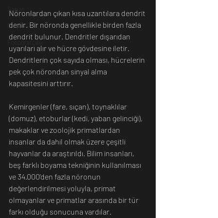
Sanat
Nöronlardan çıkan kısa uzantılara dendrit 
denir. Bir nöronda genellikle birden fazla 
Doğa
dendrit bulunur. Dendritler dışarıdan 
Fotoğrafçılık
uyarıları alır ve hücre gövdesine iletir. 
Dendritlerin çok sayıda olması, hücrelerin 
pek çok nörondan sinyal alma 
kapasitesini arttırır.
Kemirgenler (fare, sıçan), toynaklılar 
(domuz), etoburlar (kedi, yaban gelinciği), 
makaklar ve zoolojik primatlardan 
insanlar da dahil olmak üzere çeşitli 
hayvanlar da araştırıldı. Bilim insanları, 
beş farklı boyama tekniğinin kullanılması 
ve 34.000'den fazla nöronun 
değerlendirilmesi yoluyla, primat 
olmayanlar ve primatlar arasında bir tür 
farkı olduğu sonucuna vardılar.