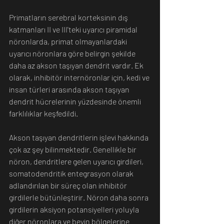
Primatların serebral korteksinin dış 
katmanları II ve III'teki uyarıcı piramidal 
nöronlarda, primat olmayanlardaki 
uyarıcı nöronlara göre belirgin şekilde 
daha az akson taşıyan dendrit vardır. Ek 
olarak, inhibitör internöronlar için, kedi ve 
insan türleri arasında akson taşıyan 
dendrit hücrelerinin yüzdesinde önemli 
farklılıklar keşfedildi.
Akson taşıyan dendritlerin işlevi hakkında 
çok az şey bilinmektedir. Genellikle bir 
nöron, dendritlere gelen uyarıcı girdileri, 
somatodendritik entegrasyon olarak 
adlandırılan bir süreç olan inhibitör 
girdilerle bütünleştirir. Nöron daha sonra 
girdilerin aksiyon potansiyelleri yoluyla 
diğer nöronlara ve beyin bölgelerine 