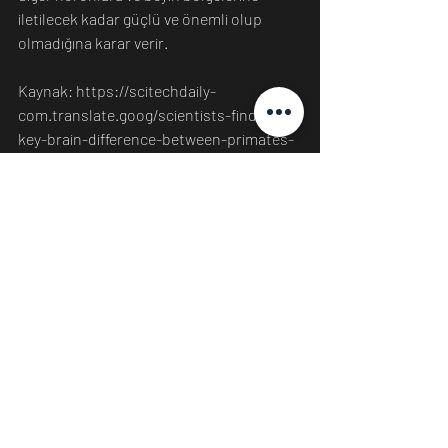
iletilecek kadar güçlü ve önemli olup 
olmadığına karar verir.
Kaynak: https://scitechdaily-
com.translate.goog/scientists-find-a-
key-brain-difference-between-primates-
and-other-animals/amp/
Bilim
Biyoloji
Zooloji
Son Yazılar
Hepsini Gör