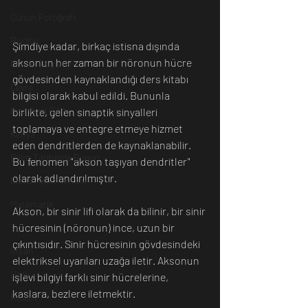
Günün Fotoğrafı
Biyoloji
Şimdiye kadar, birkaç istisna dışında 
aksonun her zaman bir nöronun hücre 
Günün Düşüneni
gövdesinden kaynaklandığı ders kitabı 
Çevre
bilgisi olarak kabul edildi. Bununla 
Kısa Kısa Bilim
birlikte, gelen sinaptik sinyalleri 
toplamaya ve entegre etmeye hizmet 
Kimya
eden dendritlerden de kaynaklanabilir. 
Bilim Tarihinde Bugün
Bu fenomen "akson taşıyan dendritler" 
olarak adlandırılmıştır.
Günün Bilim İnsanı
Matematik
Akson, bir sinir lifi olarak da bilinir, bir sinir 
hücresinin (nöronun) ince, uzun bir 
Tıp
çıkıntısıdır. Sinir hücresinin gövdesindeki 
İnsan
elektriksel uyarıları uzağa iletir. Aksonun 
Uzay
işlevi bilgiyi farklı sinir hücrelerine, 
kaslara, bezlere iletmektir.
Resim