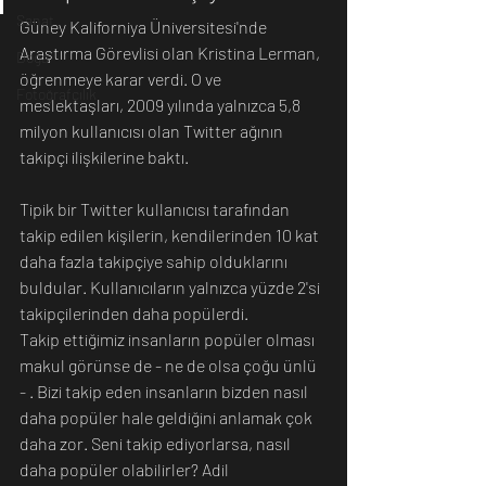
Sanat
Güney Kaliforniya Üniversitesi'nde 
Araştırma Görevlisi olan Kristina Lerman, 
Doğa
öğrenmeye karar verdi. O ve 
Fotoğrafçılık
meslektaşları, 2009 yılında yalnızca 5,8 
milyon kullanıcısı olan Twitter ağının 
takipçi ilişkilerine baktı.
Tipik bir Twitter kullanıcısı tarafından 
takip edilen kişilerin, kendilerinden 10 kat 
daha fazla takipçiye sahip olduklarını 
buldular. Kullanıcıların yalnızca yüzde 2'si 
takipçilerinden daha popülerdi.
Takip ettiğimiz insanların popüler olması 
makul görünse de - ne de olsa çoğu ünlü 
- . Bizi takip eden insanların bizden nasıl 
daha popüler hale geldiğini anlamak çok 
daha zor. Seni takip ediyorlarsa, nasıl 
daha popüler olabilirler? Adil 