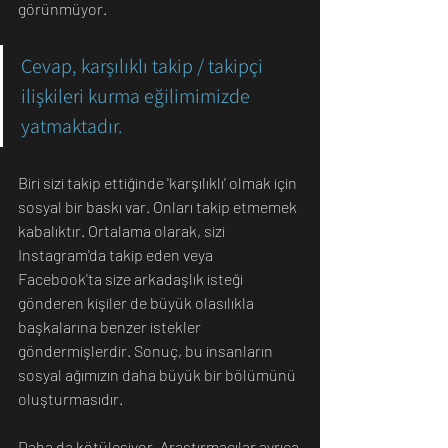
görünmüyor.
Cevap, karşılıklı takip / takipçi 
ilişkileri kurma eğilimimizde 
yatmaktadır.
Biri sizi takip ettiğinde 'karşılıklı' olmak için 
sosyal bir baskı var. Onları takip etmemek 
kabalıktır. Ortalama olarak, sizi 
Instagram'da takip eden veya 
Facebook'ta size arkadaşlık isteği 
gönderen kişiler de büyük olasılıkla 
başkalarına benzer istekler 
göndermişlerdir. Sonuç, bu insanların 
sosyal ağımızın daha büyük bir bölümünü 
oluşturmasıdır.
Daha da kötüleşiyor. Araştırmacılar ayrıca 