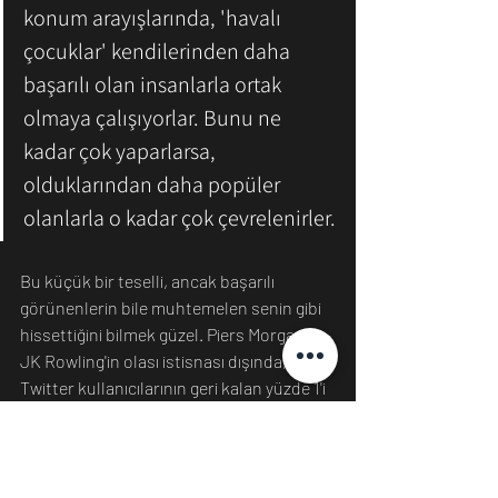
konum arayışlarında, 'havalı 
çocuklar' kendilerinden daha 
başarılı olan insanlarla ortak 
olmaya çalışıyorlar. Bunu ne 
kadar çok yaparlarsa, 
olduklarından daha popüler 
olanlarla o kadar çok çevrelenirler.
Bu küçük bir teselli, ancak başarılı 
görünenlerin bile muhtemelen senin gibi 
hissettiğini bilmek güzel. Piers Morgan ve 
JK Rowling'in olası istisnası dışında, 
Twitter kullanıcılarının geri kalan yüzde 1'i 
ya PR tarafından yönetilen ünlü hesapları 
ya da büyük olasılıkla, çevrimiçi 
görünümlerini sürdürme ihtiyacı 
nedeniyle yarı delirmiş kişiler.