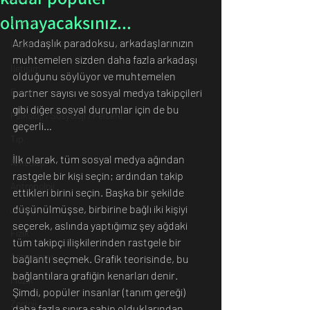
olmayacaksınız...
Dünya
Arkadaşlık paradoksu, arkadaşlarınızın 
İnsan
muhtemelen sizden daha fazla arkadaşı 
İletişim
olduğunu söylüyor ve muhtemelen 
Evren
partner sayısı ve sosyal medya takipçileri 
gibi diğer sosyal durumlar için de bu 
Psikoloji / Sosyoloji / Felsefe
geçerli…
Tıp
İlk olarak, tüm sosyal medya ağından 
Arkeoloji
rastgele bir kişi seçin; ardından takip 
Antropoloji
ettikleri birini seçin. Başka bir şekilde 
düşünülmüşse, birbirine bağlı iki kişiyi 
Jeoloji
seçerek, aslında yaptığımız şey ağdaki 
Fizik
tüm takipçi ilişkilerinden rastgele bir 
Astronomi
bağlantı seçmek. Grafik teorisinde, bu 
bağlantılara grafiğin kenarları denir.
Müzik
Şimdi, popüler insanlar (tanım gereği) 
Zooloji
daha fazla sınıra sahip olduklarından, 