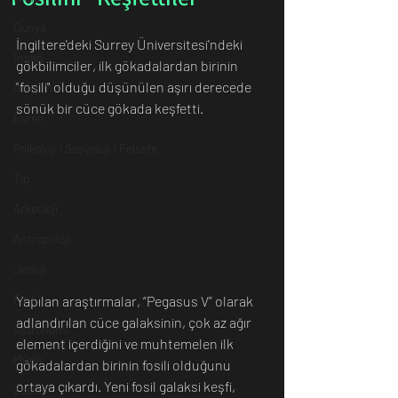
Dünya
İngiltere'deki Surrey Üniversitesi'ndeki 
İnsan
gökbilimciler, ilk gökadalardan birinin 
"fosili" olduğu düşünülen aşırı derecede 
İletişim
sönük bir cüce gökada keşfetti.
Evren
Psikoloji / Sosyoloji / Felsefe
Tıp
Arkeoloji
Antropoloji
Jeoloji
Fizik
Yapılan araştırmalar, “Pegasus V” olarak 
adlandırılan cüce galaksinin, çok az ağır 
Astronomi
element içerdiğini ve muhtemelen ilk 
Müzik
gökadalardan birinin fosili olduğunu 
ortaya çıkardı. Yeni fosil galaksi keşfi, 
Zooloji