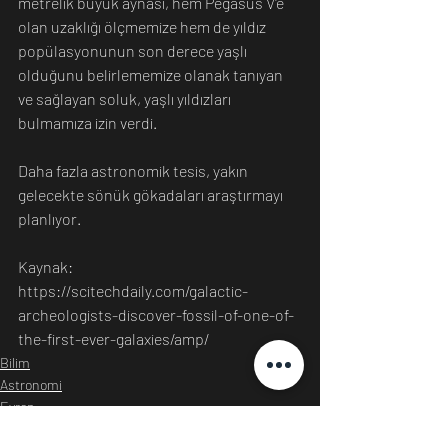
metrelik büyük aynası, hem Pegasus V'e 
olan uzaklığı ölçmemize hem de yıldız 
popülasyonunun son derece yaşlı 
olduğunu belirlememize olanak tanıyan 
ve sağlayan soluk, yaşlı yıldızları 
bulmamıza izin verdi.
Daha fazla astronomik tesis, yakın 
gelecekte sönük gökadaları araştırmayı 
planlıyor.
Kaynak: 
https://scitechdaily.com/galactic-
archeologists-discover-fossil-of-one-of-
the-first-ever-galaxies/amp/
Bilim
Astronomi
Evren