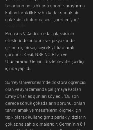
tasarlanmamış bir astronomik araştırma 
Sanat
kullanılarak ilk kez bu kadar sönük bir 
Doğa
galaksinin bulunmasına işaret ediyor.”
Fotoğrafçılık
Pegasus V, Andromeda galaksisinin 
eteklerinde bulunur ve gökyüzünde 
gizlenmiş birkaç seyrek yıldız olarak 
görünür. Keşif, NSF NOIRLab ve 
Uluslararası Gemini Gözlemevi ile işbirliği 
içinde yapıldı.
Surrey Üniversitesi'nde doktora öğrencisi 
olan ve aynı zamanda çalışmaya katılan 
Emily Charles şunları söyledi: "Bu son 
derece sönük gökadaların sorunu, onları 
tanımlamak ve mesafelerini ölçmek için 
tipik olarak kullandığımız parlak yıldızların 
çok azına sahip olmalarıdır. Gemini'nin 8,1 