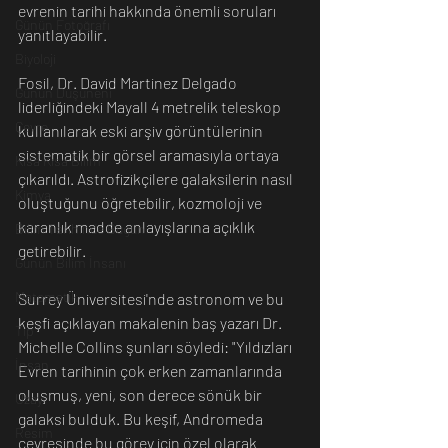
evrenin tarihi hakkında önemli soruları 
Günün Fotoğrafı
yanıtlayabilir.
Biyoloji
Fosil, Dr. David Martinez Delgado 
Günün Düşüneni
liderliğindeki Mayall 4 metrelik teleskop 
Çevre
kullanılarak eski arşiv görüntülerinin 
sistematik bir görsel aramasıyla ortaya 
Kısa Kısa Bilim
çıkarıldı. Astrofizikçilere galaksilerin nasıl 
Kimya
oluştuğunu öğretebilir, kozmoloji ve 
karanlık madde anlayışlarına açıklık 
Bilim Tarihinde Bugün
getirebilir. 
Günün Bilim İnsanı
Matematik
Surrey Üniversitesi'nde astronom ve bu 
keşfi açıklayan makalenin baş yazarı Dr. 
Tıp
Michelle Collins şunları söyledi: "Yıldızları 
İnsan
Evren tarihinin çok erken zamanlarında 
oluşmuş, yeni, son derece sönük bir 
Uzay
galaksi bulduk. Bu keşif, Andromeda 
Resim
çevresinde bu görev için özel olarak 