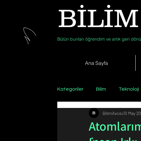
BİLİM
Bütün bunları öğrendim ve artık geri dönü
Ana Sayfa
Kategoriler
Bilim
Teknoloji
BilimAvcısı
10 May 20
Psikoloji / Sosyoloji / Felsefe
Atomlarım
Zooloji
Günün Fotoğrafı