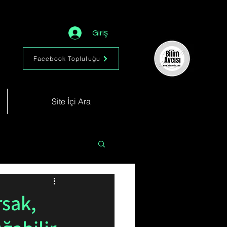
Giriş
Facebook Topluluğu
Site İçi Ara
Astronomi
Müzik
rsak,
im
Kimya