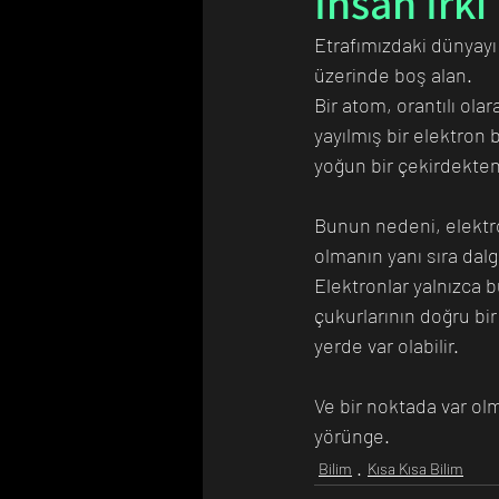
İnsan Irkı
Etrafımızdaki dünyay
üzerinde boş alan. 
Bilim Tarihinde Bugün
Günü
Bir atom, orantılı olar
yayılmış bir elektron b
yoğun bir çekirdekten
Bunun nedeni, elektro
olmanın yanı sıra dalg
Elektronlar yalnızca b
çukurlarının doğru bir
yerde var olabilir. 
Ve bir noktada var olm
yörünge.
Bilim
Kısa Kısa Bilim