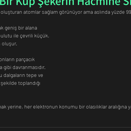
 Bir Küp Şekerin Hacmine Sı
ı oluşturan atomlar sağlam görünüyor ama aslında yüzde 99
n Bilim İnsanı
Matematik
Tıp
İnsan
Uzay
ak geniş bir alana 
ulutu ile çevrili küçük, 
 oluşur. 
nların parçacık 
a gibi davranmasıdır. 
u dalgaların tepe ve 
 şekilde toplandığı 
ak yerine, her elektronun konumu bir olasılıklar aralığına yayı