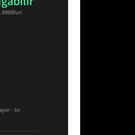
ğabilir
,99999'un 
Resim
Sanat
lır - bir 