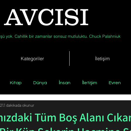
 AVCISI
şü yok. Cahillik bir zamanlar sonsuz mutluluktu. Chuck Palahniuk
Kategoriler
İletişim
Kitap
Dünya
İnsan
İletişim
Evren
21
1 dakikada okunur
Tıp
Arkeoloji
Antropoloji
Jeoloji
Fizik
ızdaki Tüm Boş Alanı Çıka
Biyoloji
Günün Düşüneni
Çevre
Kısa Kısa Bil