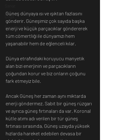
Sanat
Güneş dünyaya ısı ve ışıktan fazlasını 
Doğa
gönderir. Güneşimiz çok sayıda başka 
Fotoğrafçılık
enerji ve küçük parçacıklar göndererek 
tüm cömertliği ile dünyamızı hem 
yaşanabilir hem de eğlenceli kılar.
Dünya etrafındaki koruyucu manyetik 
alan bizi enerjinin ve parçacıkların 
çoğundan korur ve biz onların çoğunu 
fark etmeyiz bile.
Ancak Güneş her zaman aynı miktarda 
enerji göndermez. Sabit bir güneş rüzgarı 
ve ayrıca güneş fırtınaları da var. Koronal 
kütle atımı adı verilen bir tür güneş 
fırtınası sırasında, Güneş uzayda yüksek 
hızlarda hareket edebilen devasa bir 