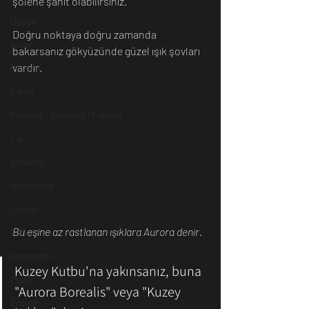
şölene şahit olabilirsiniz.
Dünya
Doğru noktaya doğru zamanda 
İnsan
bakarsanız gökyüzünde güzel ışık şovları 
vardır.
İletişim
Evren
Psikoloji / Sosyoloji / Felsefe
Tıp
Arkeoloji
Antropoloji
Jeoloji
Bu eşine az rastlanan ışıklara Aurora denir.
Fizik
Astronomi
Kuzey Kutbu'na yakınsanız, buna 
Müzik
"Aurora Borealis" veya "Kuzey 
Zooloji