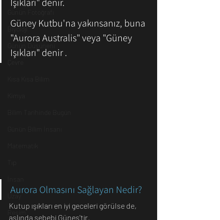
Işıkları" denir. 
Günün Fotoğrafı
Güney Kutbu'na yakınsanız, buna 
Biyoloji
"Aurora Australis" veya "Güney 
Günün Düşüneni
Işıkları" denir .
Çevre
Kısa Kısa Bilim
Kimya
Bilim Tarihinde Bugün
Günün Bilim İnsanı
Matematik
Tıp
İnsan
Aurora Olmasını Sağlayan Nedir?
Uzay
Kutup ışıkları en iyi geceleri görülse de, 
Resim
aslında sebebi Güneş'tir. 