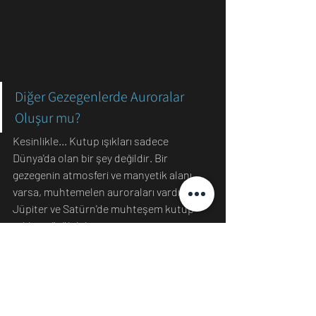
Diğer Gezegenlerde Auroralar 
Oluşur mu?
Kesinlikle... Kutup ışıkları sadece 
Dünya'da olan bir şey değildir. Bir 
gezegenin atmosferi ve manyetik alanı 
varsa, muhtemelen auroraları vardır. 
Jüpiter ve Satürn'de muhteşem kutup 
ışıkları görülebilir.
Bilim
Dünya