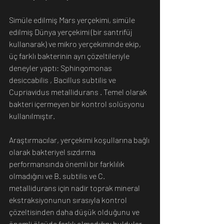
Simüle edilmiş Mars yerçekimi, simüle 
edilmiş Dünya yerçekimi (bir santrifüj 
kullanarak) ve mikro yerçekiminde ekip, 
üç farklı bakterinin ayrı çözeltileriyle 
deneyler yaptı: Sphingomonas 
desiccabilis , Bacillus subtilis ve 
Cupriavidus metallidurans . Temel olarak 
bakteri içermeyen bir kontrol solüsyonu 
kullanılmıştır.
Araştırmacılar, yerçekimi koşullarına bağlı 
olarak bakteriyel sızdırma 
performansında önemli bir farklılık 
olmadığını ve B. subtilis ve C. 
metallidurans için nadir toprak mineral 
ekstraksiyonunun sırasıyla kontrol 
çözeltisinden daha düşük olduğunu ve 
önemli ölçüde farklı olmadığını buldular.