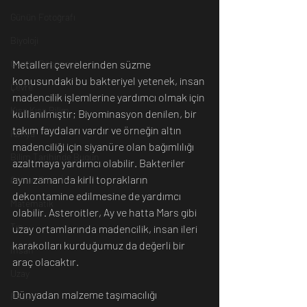
Günün Fotoğrafı
Biyoloji
Metalleri çevrelerinden süzme 
Günün Düşüneni
konusundaki bu bakteriyel yetenek, insan 
Çevre
madencilik işlemlerine yardımcı olmak için 
Kısa Kısa Bilim
kullanılmıştır; Biyominasyon denilen, bir 
takım faydaları vardır ve örneğin altın 
Kimya
madenciliği için siyanüre olan bağımlılığı 
Bilim Tarihinde Bugün
azaltmaya yardımcı olabilir. Bakteriler 
aynı zamanda kirli toprakların 
Günün Bilim İnsanı
dekontamine edilmesine de yardımcı 
Matematik
olabilir. Asteroitler, Ay ve hatta Mars gibi 
Tıp
uzay ortamlarında madencilik, insan ileri 
karakolları kurduğumuz da değerli bir 
İnsan
araç olacaktır. 
Uzay
Dünyadan malzeme taşımacılığı 
Resim