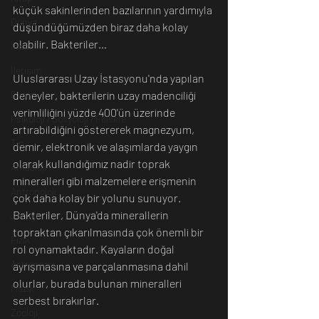
küçük sakinlerinden bazılarının yardımıyla 
Dünya
düşündüğümüzden biraz daha kolay 
olabilir. Bakteriler…
İnsan
İletişim
Uluslararası Uzay İstasyonu'nda yapılan 
Evren
deneyler, bakterilerin uzay madenciliği 
verimliliğini yüzde 400'ün üzerinde 
Psikoloji / Sosyoloji / Felsefe
artırabildiğini göstererek magnezyum, 
Tıp
demir, elektronik ve alaşımlarda yaygın 
olarak kullandığımız nadir toprak 
Arkeoloji
mineralleri gibi malzemelere erişmenin 
Antropoloji
çok daha kolay bir yolunu sunuyor.
Bakteriler, Dünya'da minerallerin 
Jeoloji
topraktan çıkarılmasında çok önemli bir 
Fizik
rol oynamaktadır. Kayaların doğal 
Astronomi
ayrışmasına ve parçalanmasına dahil 
olurlar, burada bulunan mineralleri 
Müzik
serbest bırakırlar.
Zooloji