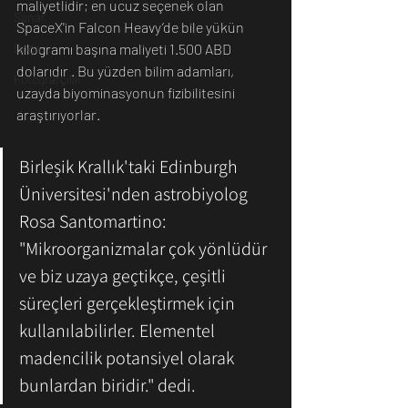
maliyetlidir; en ucuz seçenek olan 
Sanat
SpaceX'in Falcon Heavy’de bile yükün 
kilogramı başına maliyeti 1.500 ABD 
Doğa
dolarıdır . Bu yüzden bilim adamları, 
Fotoğrafçılık
uzayda biyominasyonun fizibilitesini 
araştırıyorlar.
Birleşik Krallık'taki Edinburgh 
Üniversitesi'nden astrobiyolog 
Rosa Santomartino: 
"Mikroorganizmalar çok yönlüdür 
ve biz uzaya geçtikçe, çeşitli 
süreçleri gerçekleştirmek için 
kullanılabilirler. Elementel 
madencilik potansiyel olarak 
bunlardan biridir." dedi. 