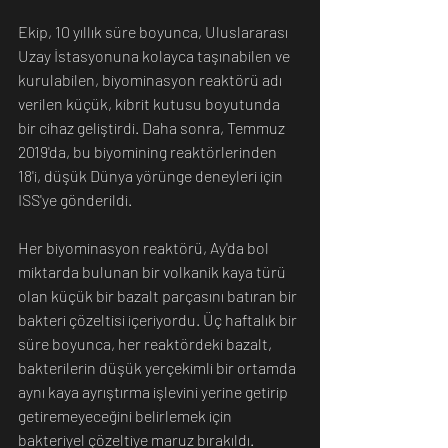
Ekip, 10 yıllık süre boyunca, Uluslararası 
Uzay İstasyonuna kolayca taşınabilen ve 
kurulabilen, biyominasyon reaktörü adı 
verilen küçük, kibrit kutusu boyutunda 
bir cihaz geliştirdi. Daha sonra, Temmuz 
2019'da, bu biyomining reaktörlerinden 
18'i, düşük Dünya yörünge deneyleri için 
ISS'ye gönderildi.
Her biyominasyon reaktörü, Ay'da bol 
miktarda bulunan bir volkanik kaya türü 
olan küçük bir bazalt parçasını batıran bir 
bakteri çözeltisi içeriyordu. Üç haftalık bir 
süre boyunca, her reaktördeki bazalt, 
bakterilerin düşük yerçekimli bir ortamda 
aynı kaya ayrıştırma işlevini yerine getirip 
getiremeyeceğini belirlemek için 
bakteriyel çözeltiye maruz bırakıldı.