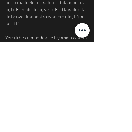
besin maddelerine sahip olduklarından, 
üç bakterinin de üç yerçekimi koşulunda 
da benzer konsantrasyonlara ulaştığını 
belirtti.
Yeterli besin maddesi ile biyominasyonun 
çeşitli yerçekimi koşulları altında 
mümkün olduğu sonucuna vardılar.
Edinburgh Üniversitesi'nden astrobiyolog 
Charles Cockell:"Deneylerimiz , Güneş 
Sistemi boyunca biyolojik olarak 
geliştirilmiş element madenciliğinin 
bilimsel ve teknik fizibilitesine destek 
sağlıyor” dedi.
Kaynak: 
https://www.sciencealert.com/we-
might-be-able-to-use-bacteria-to-