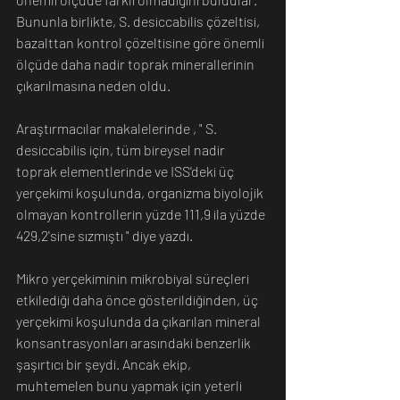
Bununla birlikte, S. desiccabilis çözeltisi, 
bazalttan kontrol çözeltisine göre önemli 
ölçüde daha nadir toprak minerallerinin 
çıkarılmasına neden oldu.
Araştırmacılar makalelerinde , " S. 
desiccabilis için, tüm bireysel nadir 
toprak elementlerinde ve ISS'deki üç 
yerçekimi koşulunda, organizma biyolojik 
olmayan kontrollerin yüzde 111,9 ila yüzde 
429,2'sine sızmıştı " diye yazdı.
Mikro yerçekiminin mikrobiyal süreçleri 
etkilediği daha önce gösterildiğinden, üç 
yerçekimi koşulunda da çıkarılan mineral 
konsantrasyonları arasındaki benzerlik 
şaşırtıcı bir şeydi. Ancak ekip, 
muhtemelen bunu yapmak için yeterli 