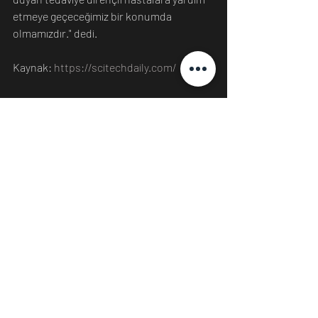
etmeye geçeceğimiz bir konumda 
olmamızdır." dedi.
Kaynak: 
https://scitechdaily.com/
Bilim
Teknoloji
İnsan
Son Yazılar
Hepsini Gör