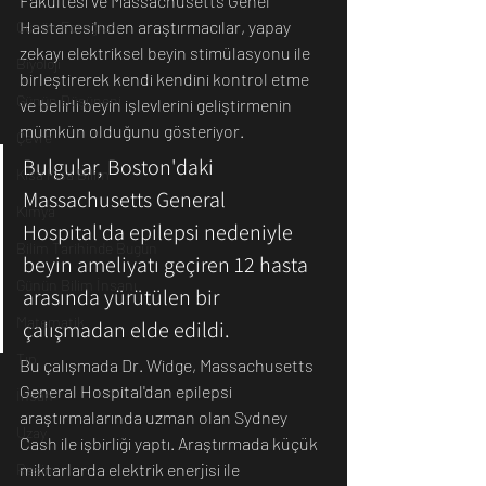
Fakültesi ve Massachusetts Genel 
Hastanesi'nden araştırmacılar, yapay 
Günün Fotoğrafı
zekayı elektriksel beyin stimülasyonu ile 
Biyoloji
birleştirerek kendi kendini kontrol etme 
Günün Düşüneni
ve belirli beyin işlevlerini geliştirmenin 
mümkün olduğunu gösteriyor.
Çevre
Bulgular, Boston'daki 
Kısa Kısa Bilim
Massachusetts General 
Kimya
Hospital'da epilepsi nedeniyle 
Bilim Tarihinde Bugün
beyin ameliyatı geçiren 12 hasta 
Günün Bilim İnsanı
arasında yürütülen bir 
Matematik
çalışmadan elde edildi. 
Tıp
Bu çalışmada Dr. Widge, Massachusetts 
General Hospital'dan epilepsi 
İnsan
araştırmalarında uzman olan Sydney 
Uzay
Cash ile işbirliği yaptı. Araştırmada küçük 
miktarlarda elektrik enerjisi ile 
Resim