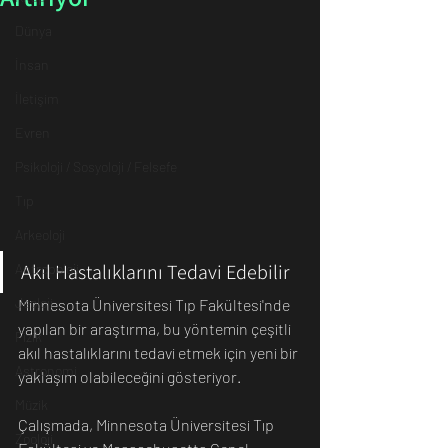
Dünya
İnsan
İletişim
Evren
Psikoloji / Sosyoloji / Felsefe
Tıp
Arkeoloji
Akıl Hastalıklarını Tedavi Edebilir
Antropoloji
Jeoloji
Minnesota Üniversitesi Tıp Fakültesi'nde 
yapılan bir araştırma, bu yöntemin çeşitli 
Fizik
akıl hastalıklarını tedavi etmek için yeni bir 
Astronomi
yaklaşım olabileceğini gösteriyor.
Müzik
Çalışmada, Minnesota Üniversitesi Tıp 
Zooloji