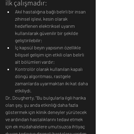
ilk çalışmadır:
Akıl hastalığına bağlı belirli bir insan 
zihinsel işlevi, kesin olarak 
hedeflenen elektriksel uyarım 
kullanılarak güvenilir bir şekilde 
geliştirilebilir; 
İç kapsül beyin yapısının özellikle 
bilişsel gelişim için etkili olan belirli 
alt bölümleri vardır; 
Kontrolör olarak kullanılan kapalı 
döngü algoritması, rastgele 
zamanlarda uyarmaktan iki kat daha 
etkiliydi.
Dr. Dougherty, "Bu bulgularla ilgili harika 
olan şey, şu anda etkinliği daha fazla 
göstermek için klinik deneyler yürütecek 
ve ardından hastalıklarını tedavi etmek 
için ek müdahalelere umutsuzca ihtiyaç 
duyan tedaviye dirençli hastalara yardım 