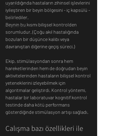
uyarıldığında hastaların zihinsel işlevlerini 
Sanat
iyileştiren bir beyin bölgesini - iç kapsülü - 
Doğa
belirlediler. 
Beynin bu kısmı bilişsel kontrolden 
Fotoğrafçılık
sorumludur. (Çoğu akıl hastalığında 
bozulan bir düşünce kalıbı veya 
davranıştan diğerine geçiş süreci.)
Ekip, stimülasyondan sonra hem 
hareketlerinden hem de doğrudan beyin 
aktivitelerinden hastaların bilişsel kontrol 
yeteneklerini izleyebilmek için 
algoritmalar geliştirdi. Kontrol yöntemi, 
hastalar bir laboratuvar kognitif kontrol 
testinde daha kötü performans 
gösterdiğinde stimülasyon artışı sağladı.
Çalışma bazı özellikleri ile  