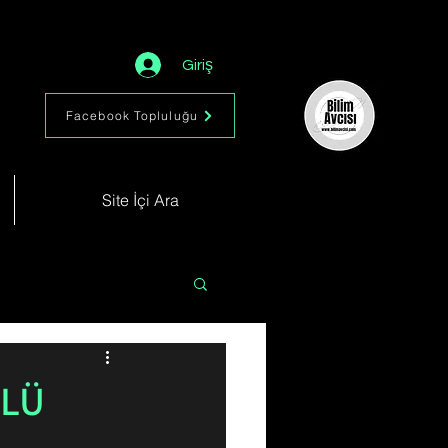
Giriş
Facebook Topluluğu
Site İçi Ara
Astronomi
Müzik
ÇLÜ
im
Kimya