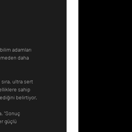
bilim adamları 
lzemeden daha 
ıra, ultra sert 
lliklere sahip 
diğini belirtiyor.
a, "Sonuç 
er güçlü 