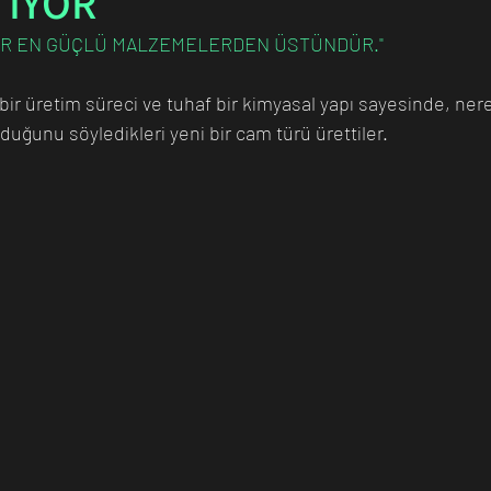
TİYOR
İĞER EN GÜÇLÜ MALZEMELERDEN ÜSTÜNDÜR."
n Bilim İnsanı
Matematik
Tıp
İnsan
Uzay
 bir üretim süreci ve tuhaf bir kimyasal yapı sayesinde, ne
duğunu söyledikleri yeni bir cam türü ürettiler. 