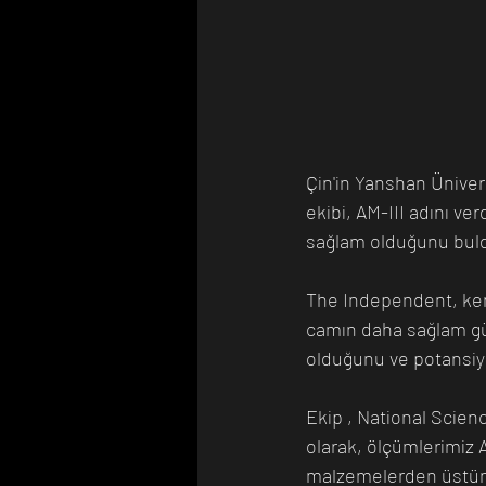
Çin'in Yanshan Ünivers
ekibi, AM-III adını ve
sağlam olduğunu bul
The Independent, kendi
camın daha sağlam gün
olduğunu ve potansiyel
Ekip , National Scien
olarak, ölçümlerimiz A
malzemelerden üstün 