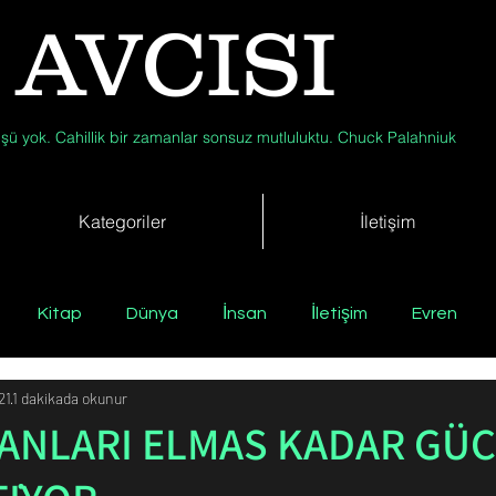
 AVCISI
şü yok. Cahillik bir zamanlar sonsuz mutluluktu. Chuck Palahniuk
Kategoriler
İletişim
Kitap
Dünya
İnsan
İletişim
Evren
21
1 dakikada okunur
Tıp
Arkeoloji
Antropoloji
Jeoloji
Fizik
SANLARI ELMAS KADAR GÜ
Biyoloji
Günün Düşüneni
Çevre
Kısa Kısa Bil