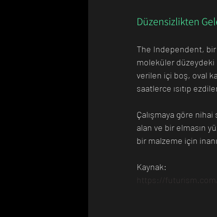
Düzensizlikten Ge
The Independent, bir e
moleküler düzeydeki bi
verilen içi boş, oval 
saatlerce ısıtıp ezdile
Çalışmaya göre nihai 
alan ve bir elmasın yüz
bir malzeme için inanı
Kaynak: 
https://futurism.com