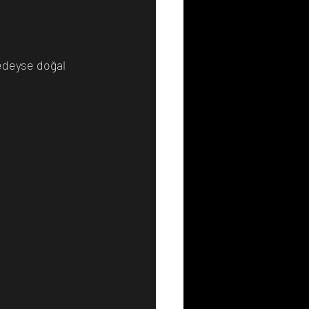
Resim
Sanat
redeyse doğal 