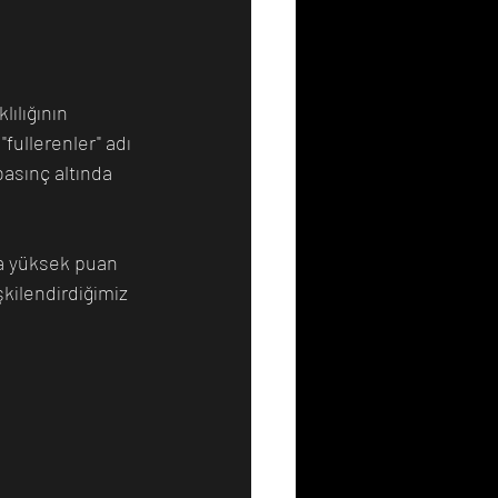
ılığının 
fullerenler" adı 
basınç altında 
ha yüksek puan 
şkilendirdiğimiz 