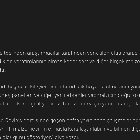
itesi'nden araştırmacılar tarafından yönetilen uluslararası 
rdikleri yaratımlarının elmas kadar sert ve diğer birçok ma
du.
 başına etkileyici bir mühendislik başarısı olmasının yanı s
eş panelleri ve diğer yarı iletkenler yapmak için doğru öze
 olarak enerji altyapımızı temizlemek için yeni bir araç ekle
ce Review dergisinde geçen hafta yayınlanan çalışmalarınd
M-III malzemesinin elmasla karşılaştırılabilir ve bilinen diğ
olduğunu gösteriyor." diye yazdı.