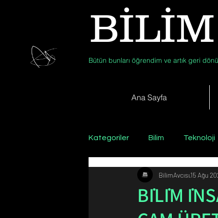
BİLİM
Bütün bunları öğrendim ve artık geri dönü
Ana Sayfa
Kategoriler
Bilim
Teknoloji
BilimAvcısı
15 Ağu 20
Psikoloji / Sosyoloji / Felsefe
BİLİM İN
Zooloji
Günün Fotoğrafı