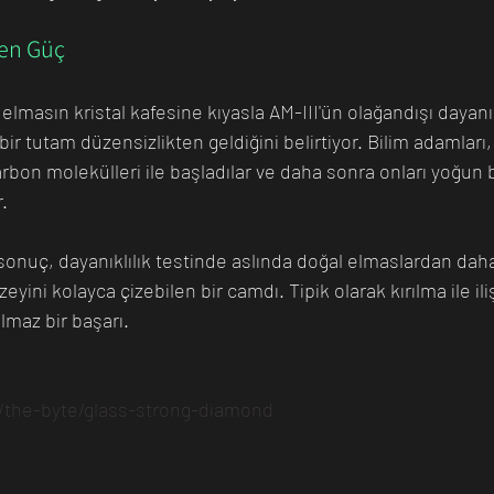
len Güç
lmasın kristal kafesine kıyasla AM-III'ün olağandışı dayanıkl
r tutam düzensizlikten geldiğini belirtiyor. Bilim adamları, "
karbon molekülleri ile başladılar ve daha sonra onları yoğun 
r.
sonuç, dayanıklılık testinde aslında doğal elmaslardan da
eyini kolayca çizebilen bir camdı. Tipik olarak kırılma ile ili
lmaz bir başarı.
/the-byte/glass-strong-diamond