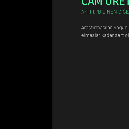
CAM ÜRE
AM-III, "BİLİNEN D
Bilim Tarihinde Bugün
Günü
Araştırmacılar, yoğun
elmaslar kadar sert ol