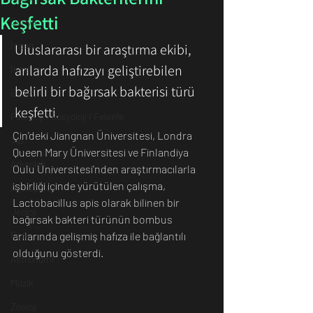
Keşfetti
Dünya
İnsan
Uluslararası bir araştırma ekibi, 
arılarda hafızayı geliştirebilen 
İletişim
belirli bir bağırsak bakterisi türü 
Evren
keşfetti.
Psikoloji / Sosyoloji / Felsefe
Çin'deki Jiangnan Üniversitesi, Londra 
Tıp
Queen Mary Üniversitesi ve Finlandiya 
Arkeoloji
Oulu Üniversitesi'nden araştırmacılarla 
işbirliği içinde yürütülen çalışma, 
Antropoloji
Lactobacillus apis olarak bilinen bir 
Jeoloji
bağırsak bakteri türünün bombus 
Fizik
arılarında gelişmiş hafıza ile bağlantılı 
olduğunu gösterdi.
Astronomi
Müzik
Zooloji