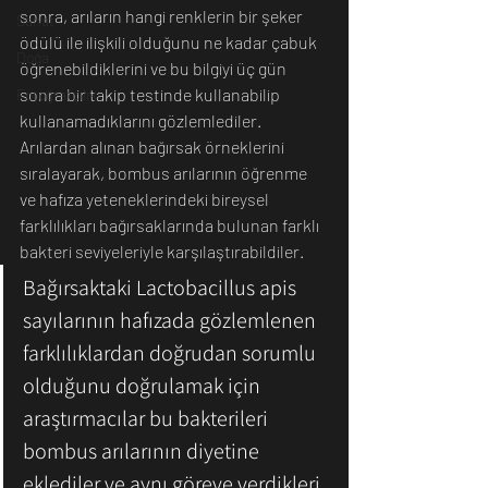
sonra, arıların hangi renklerin bir şeker 
Sanat
ödülü ile ilişkili olduğunu ne kadar çabuk 
Doğa
öğrenebildiklerini ve bu bilgiyi üç gün 
sonra bir takip testinde kullanabilip 
Fotoğrafçılık
kullanamadıklarını gözlemlediler. 
Arılardan alınan bağırsak örneklerini 
sıralayarak, bombus arılarının öğrenme 
ve hafıza yeteneklerindeki bireysel 
farklılıkları bağırsaklarında bulunan farklı 
bakteri seviyeleriyle karşılaştırabildiler.
Bağırsaktaki Lactobacillus apis 
sayılarının hafızada gözlemlenen 
farklılıklardan doğrudan sorumlu 
olduğunu doğrulamak için 
araştırmacılar bu bakterileri 
bombus arılarının diyetine 
eklediler ve aynı göreve verdikleri 