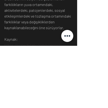
farklılıkların yuva ortamındaki, 
aktivitelerdeki, patojenlerdeki, sosyal 
etkileşimlerdeki ve tozlaşma ortamındaki 
farklılıklar veya değişikliklerden 
kaynaklanabileceğini öne sürüyorlar.
Kaynak: 
https://scitechdaily.com/scientists-
discover-gut-bacteria-in-bees-that-can-
improve-memory/
Bilim
Son Yazılar
Hepsini Gör