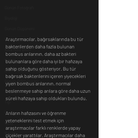
Günün Fotoğrafı
Biyoloji
Günün Düşüneni
Araştırmacılar, bağırsaklarında bu tür 
Çevre
bakterilerden daha fazla bulunan 
Kısa Kısa Bilim
bombus arılarının, daha az bakteri 
Kimya
bulunanlara göre daha iyi bir hafızaya 
sahip olduğunu gösteriyor. Bu tür 
Bilim Tarihinde Bugün
bağırsak bakterilerini içeren yiyecekleri 
Günün Bilim İnsanı
yiyen bombus arılarının, normal 
beslenmeye sahip arılara göre daha uzun 
Matematik
süreli hafızaya sahip oldukları bulundu.
Tıp
İnsan
Arıların hafızasını ve öğrenme 
yeteneklerini test etmek için 
Uzay
araştırmacılar farklı renklerde yapay 
Resim
çiçekler yarattılar. Araştırmacılar daha 