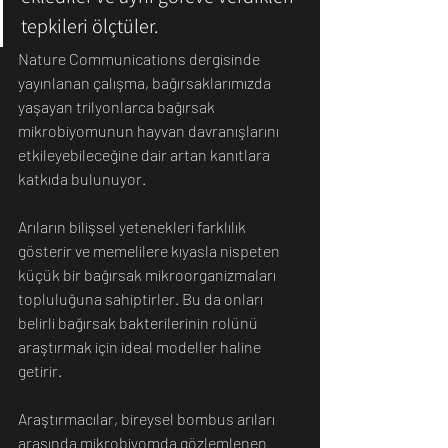
tepkileri ölçtüler.
Nature Communications dergisinde 
yayınlanan çalışma, bağırsaklarımızda 
yaşayan trilyonlarca bağırsak 
mikrobiyomunun hayvan davranışlarını 
etkileyebileceğine dair artan kanıtlara 
katkıda bulunuyor.
Arıların bilişsel yetenekleri farklılık 
gösterir ve memelilere kıyasla nispeten 
küçük bir bağırsak mikroorganizmaları 
topluluğuna sahiptirler. Bu da onları 
belirli bağırsak bakterilerinin rolünü 
araştırmak için ideal modeller haline 
getirir.
Araştırmacılar, bireysel bombus arıları 
arasında mikrobiyomda gözlemlenen 