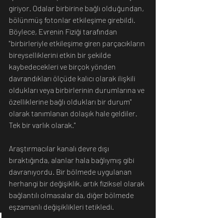
giriyor. Odalar birbirine bağlı olduğundan, 
bölünmüş fotonlar etkileşime girebildi. 
Böylece, Evrenin Fiziği tarafından 
"birbirleriyle etkileşime giren parçacıkların 
bireyselliklerini etkin bir şekilde 
kaybedecekleri ve birçok yönden 
davrandıkları ölçüde kalıcı olarak ilişkili 
oldukları veya birbirlerinin durumlarına ve 
özelliklerine bağlı oldukları bir durum" 
olarak tanımlanan dolaşık hale geldiler. 
Tek bir varlık olarak."
Araştırmacılar kanalı devre dışı 
bıraktığında, alanlar hala bağlıymış gibi 
davranıyordu. Bir bölmede uygulanan 
herhangi bir değişiklik, artık fiziksel olarak 
bağlantılı olmasalar da, diğer bölmede 
eşzamanlı değişiklikleri tetikledi.