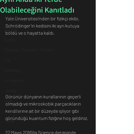
Olabileceğini Kanıtladı
Dünya
Yale Üniversitesi'nden bir fizikçi ekibi, 
İnsan
Schrödinger'in kedisini iki ayrı kutuya 
İletişim
böldü ve o hayatta kaldı.
Evren
Psikoloji / Sosyoloji / Felsefe
Tıp
Arkeoloji
Antropoloji
Jeoloji
Görünür dünyanın kurallarının geçerli 
Fizik
olmadığı ve mikroskobik parçacıkların 
kendilerine ait bir düzeyde işliyor gibi 
Astronomi
göründüğü kuantum fiziğine hoş geldiniz.
Müzik
Zooloji
27 Mayıs 2016'da Science dergisinde 