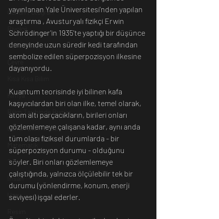
yayınlanan Yale Üniversitesi'nden yapılan 
Günün Fotoğrafı
araştırma , Avusturyalı fizikçi Erwin 
Biyoloji
Schrödinger'in 1935'te yaptığı bir düşünce 
deneyinde uzun süredir kedi tarafından 
Günün Düşüneni
sembolize edilen süperpozisyon ilkesine 
Çevre
dayanıyordu. 
Kısa Kısa Bilim
Kuantum teorisinde iyi bilinen kafa 
Kimya
kaşıyıcılardan biri olan ilke, temel olarak, 
Bilim Tarihinde Bugün
atom altı parçacıkların, birileri onları 
gözlemlemeye çalışana kadar, aynı anda 
Günün Bilim İnsanı
tüm olası fiziksel durumlarda - bir 
Matematik
süperpozisyon durumu - olduğunu 
söyler. Biri onları gözlemlemeye 
Tıp
çalıştığında, yalnızca ölçülebilir tek bir 
İnsan
durumu (yönlendirme, konum, enerji 
Uzay
seviyesi) işgal ederler. 
Resim