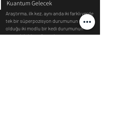
Kuantum Gelecek
Araştırma, ilk kez, aynı anda iki farklı yerde 
tek bir süperpozisyon durumunun var 
olduğu iki modlu bir kedi durumunun 
yaşayabilirliğini gösterdi.
Wang, "Kuantum teknolojimizin, çok 
sayıda parçacıkla, böyle bir kedi durumu 
yapabileceğimiz noktaya kadar ilerlediğini 
kanıtlıyor" dedi. 
Görünüşe göre kuantum teorisi daha az 
teorik hale geliyor.
Wang, "[Schrödinger'in] kedisi 
'paradoksu' artık kavramsal olarak 
fizikçiler için saçma gelmiyor, daha da 
egzotik kuantum durumları sıradan ve 