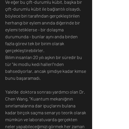
Ve eğer bu çift-durumlu kübit, başka bir 
çift-durumlu kübit ile bağlantılı olsaydı, 
böylece biri tarafından gerçekleştirilen 
herhangi bir eylem anında diğerinde bir 
eylemi tetiklerse - bir dolaşma 
durumunda - bunlar aynı anda birden 
fazla görevi tek bir birim olarak 
gerçekleştirebilirler.
Bilim insanları 20 yılı aşkın bir süredir bu 
tür "iki modlu kedi halleri"nden 
bahsediyorlar, ancak şimdiye kadar kimse 
bunu başaramadı.
Yale'de  doktora sonrası yardımcı olan Dr. 
Chen Wang, "Kuantum mekaniğinin 
sınırlamalarına dair ipuçlarını bulana 
kadar birçok saçma senaryo teorik olarak 
mümkün ve laboratuvarda gerçekten 
neler yapabileceğimizi görmek her zaman 