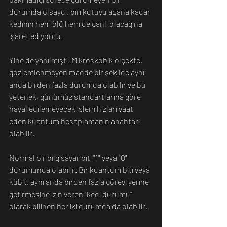
durumda olsaydı, biri kutuyu açana kadar 
kedinin hem ölü hem de canlı olacağına 
işaret ediyordu.
Yine de yanılmıştı. Mikroskobik ölçekte, 
gözlemlenmeyen madde bir şekilde aynı 
anda birden fazla durumda olabilir ve bu 
yetenek, günümüz standartlarına göre 
hayal edilemeyecek işlem hızları vaat 
eden kuantum hesaplamanın anahtarı 
olabilir.
Normal bir bilgisayar biti "1" veya "0" 
durumunda olabilir. Bir kuantum biti veya 
kübit, aynı anda birden fazla görevi yerine 
getirmesine izin veren "kedi durumu" 
olarak bilinen her iki durumda da olabilir.