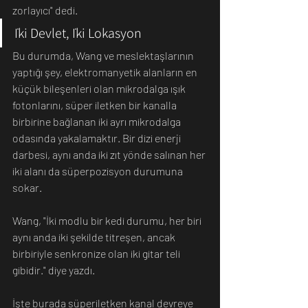
zorlayıcı" dedi. 
İki Devlet, İki Lokasyon
Bu durumda, Wang ve meslektaşlarının 
yaptığı şey, elektromanyetik alanların en 
küçük bileşenleri olan mikrodalga ışık 
fotonlarını, süper iletken bir kanalla 
birbirine bağlanan iki ayrı mikrodalga 
odasında yakalamaktır. Bir dizi enerji 
darbesi, aynı anda iki zıt yönde salınan her 
iki alanı da süperpozisyon durumuna 
sokar.
Wang, "İki modlu bir kedi durumu, her biri 
aynı anda iki şekilde titreşen, ancak 
birbiriyle senkronize olan iki gitar teli 
gibidir." diye yazdı.
İşte burada süperiletken kanal devreye 