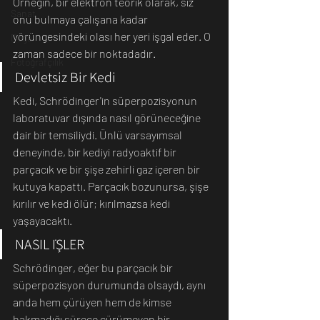
Örneğin, bir elektron teorik olarak, siz 
Sanat
onu bulmaya çalışana kadar 
yörüngesindeki olası her yeri işgal eder. O 
Doğa
zaman sadece bir noktadadır.
Fotoğrafçılık
Devletsiz Bir Kedi
Kedi, Schrödinger'in süperpozisyonun 
laboratuvar dışında nasıl görüneceğine 
dair bir temsiliydi. Ünlü varsayımsal 
deneyinde, bir kediyi radyoaktif bir 
parçacık ve bir şişe zehirli gaz içeren bir 
kutuya kapattı. Parçacık bozunursa, şişe 
kırılır ve kedi ölür; kırılmazsa kedi 
yaşayacaktı.
NASIL İŞLER
Schrödinger, eğer bu parçacık bir 
süperpozisyon durumunda olsaydı, aynı 
anda hem çürüyen hem de kimse 
bakmadığı sürece çürümeyen bir 