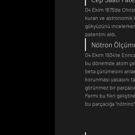
04 Ekim 1675’de Christ
kuran ve astronomik ke
Bilim Tarihinde Bugün
Günü
gökyüzünü incelerken t
patentini aldı.
Nötron Ölçüm
04 Ekim 1934'te Enrico
bu dönemde atom çek
beta çürümesini anlam
korunması yasasını ta
görünmez bir parçacığı
Fermi bu fikri geliştir
bu parçacığa “nötrino”