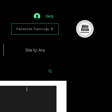
Giriş
Facebook Topluluğu
Site İçi Ara
Astronomi
Müzik
im
Kimya