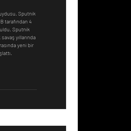
 uydusu. Sputnik 
B tarafından 4 
uldu. Sputnik 
savaş yıllarında 
asında yeni bir 
lattı.
Hepsini Gör