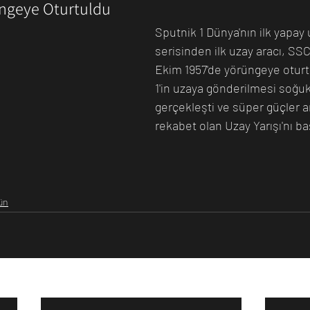
üngeye Oturtuldu
Sputnik 1 Dünya'nın ilk yapay
serisinden ilk uzay aracı, SSC
Ekim 1957'de yörüngeye oturt
1'in uzaya gönderilmesi soğuk 
gerçekleşti ve süper güçler ar
rekabet olan Uzay Yarışı'nı baş
ün