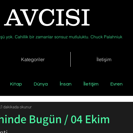
 AVCISI
şü yok. Cahillik bir zamanlar sonsuz mutluluktu. Chuck Palahniuk
Kategoriler
İletişim
Kitap
Dünya
İnsan
İletişim
Evren
1
1 dakikada okunur
Tıp
Arkeoloji
Antropoloji
Jeoloji
Fizik
ihinde Bugün / 04 Ekim
nti
Biyoloji
Günün Düşüneni
Çevre
Kısa Kısa Bil