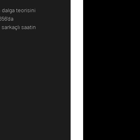
dalga teorisini 
656'da 
Resim
Sanat
sarkaçlı saatin 