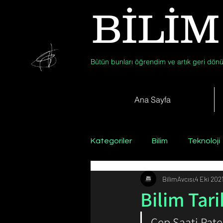
BİLİM
Bütün bunları öğrendim ve artık geri dönü
Ana Sayfa
Kategoriler
Bilim
Teknoloji
BilimAvcısı
4 Eki 202
Psikoloji / Sosyoloji / Felsefe
Bilim Tar
Cep Saati Pate
Zooloji
Günün Fotoğrafı