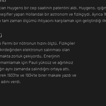
ian Huygens bir cep saatinin patentini aldı. Huygens, ışığın 
şifler yapan Hollandalı bir astronom ve fizikçiydi. Ayrıca 1
n Bilim İnsanı
Matematik
Tıp
İnsan
Uzay
am zaman ölçümü ihtiyacını karşılamak için geliştirdiği ilk 
ü
 Fermi bir nötronun hızını ölçtü. Fizikçiler 
irdeğinden elektronun salınması olan 
akta zorluk çekiyordu. Enerjinin 
mamlamak için Pauli yüksüz ve ağırlıksız 
n aynı zamanda salındığını ortaya attı. 
erek 1933'te ve 1934'te birer makale yazdı ve 
 adını verdi.