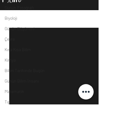
Günün Fotoğrafı
Biyoloji
Son Yazılar
Hepsini Gör
Günün Düşüneni
Çevre
Kısa Kısa Bilim
Kimya
Bilim Tarihinde Bugün
Günün Bilim İnsanı
Matematik
Tıp
İnsan
Uzay
Resim
Yorumlar