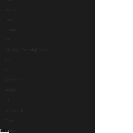
Dünya
İnsan
İletişim
Evren
Psikoloji / Sosyoloji / Felsefe
Tıp
Arkeoloji
Antropoloji
Jeoloji
Fizik
Astronomi
Müzik
Zooloji
Bilim