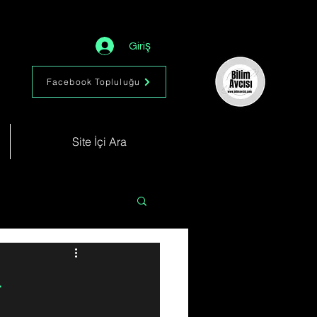
Giriş
Facebook Topluluğu
Site İçi Ara
Astronomi
Müzik
–
im
Kimya