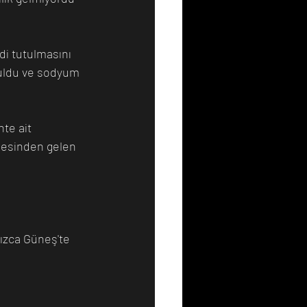
i tutulmasını 
 buldu ve sodyum 
te ait 
mesinden gelen 
ızca Güneş'te 