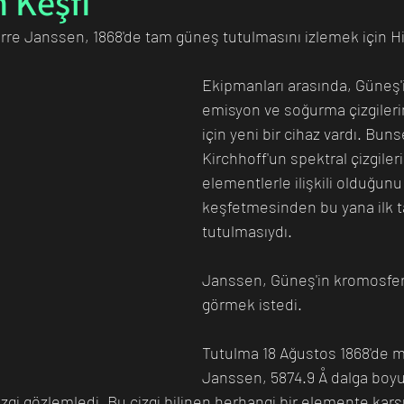
 Keşfi
rre Janssen, 1868'de tam güneş tutulmasını izlemek için Hind
n Bilim İnsanı
Matematik
Tıp
İnsan
Uzay
Ekipmanları arasında, Güneş'in t
emisyon ve soğurma çizgileri
için yeni bir cihaz vardı. Buns
Kirchhoff'un spektral çizgileri
elementlerle ilişkili olduğunu
keşfetmesinden bu yana ilk 
tutulmasıydı. 
Janssen, Güneş'in kromosferi
görmek istedi.
Tutulma 18 Ağustos 1868'de m
Janssen, 5874.9 Å dalga boyun
çizgi gözlemledi. Bu çizgi bilinen herhangi bir elemente karş