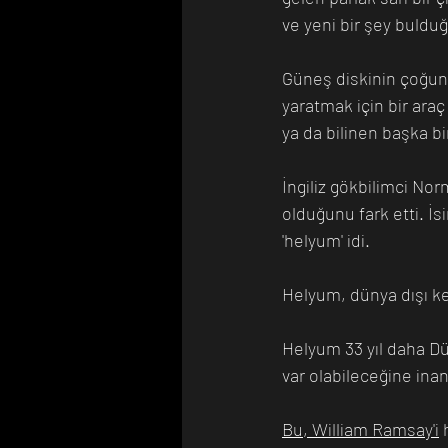
ve yeni bir şey bulduğ
Güneş diskinin çoğun
yaratmak için bir araç
ya da bilinen başka b
İngiliz gökbilimci Nor
olduğunu fark etti. İ
'helyum' idi. 
Helyum, dünya dışı ke
Helyum 33 yıl daha D
var olabileceğine ina
Bu, William Ramsay'i
 