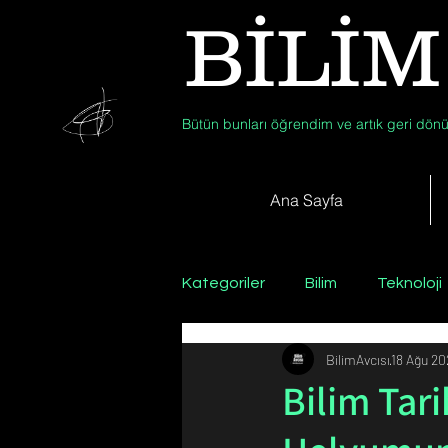
BİLİM
Bütün bunları öğrendim ve artık geri dönü
Ana Sayfa
Kategoriler
Bilim
Teknoloji
BilimAvcısı
18 Ağu 20
Psikoloji / Sosyoloji / Felsefe
Bilim Tar
Zooloji
Günün Fotoğrafı