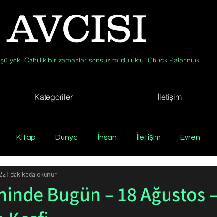
 AVCISI
şü yok. Cahillik bir zamanlar sonsuz mutluluktu. Chuck Palahniuk
Kategoriler
İletişim
Kitap
Dünya
İnsan
İletişim
Evren
22
1 dakikada okunur
Tıp
Arkeoloji
Antropoloji
Jeoloji
Fizik
ihinde Bugün – 18 Ağustos 
Biyoloji
Günün Düşüneni
Çevre
Kısa Kısa Bil