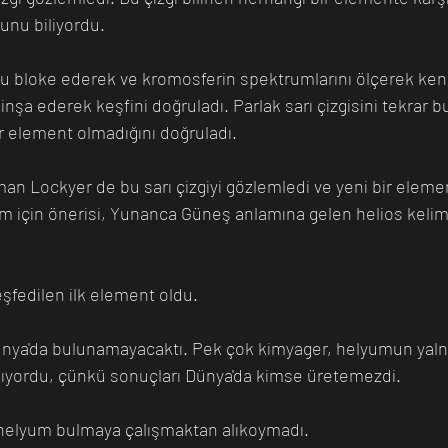
unu biliyordu. 
u bloke ederek ve kromosferin spektrumlarını ölçerek kend
 inşa ederek keşfini doğruladı. Parlak sarı çizgisini tekrar
ir element olmadığını doğruladı.
man Lockyer de bu sarı çizgiyi gözlemledi ve yeni bir elemen
sim için önerisi, Yunanca Güneş anlamına gelen helios keli
şfedilen ilk element oldu.
ünya'da bulunamayacaktı. Pek çok kimyager, helyumun yaln
nıyordu, çünkü sonuçları Dünya'da kimse üretemezdi. 
helyum bulmaya çalışmaktan alıkoymadı. 