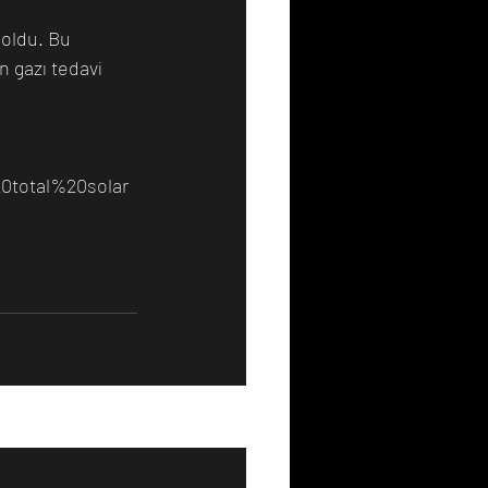
 oldu. Bu 
n gazı tedavi 
0total%20solar
Hepsini Gör