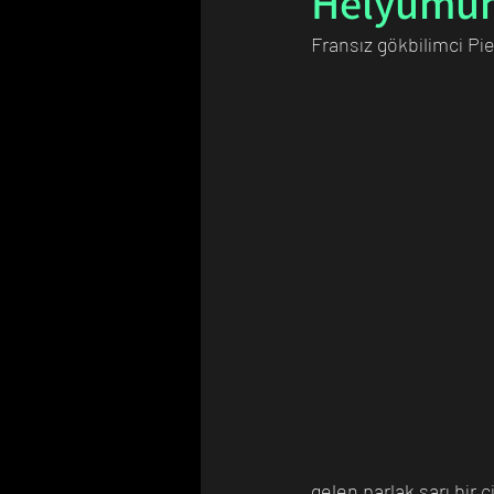
Helyumun
Fransız gökbilimci Pie
Bilim Tarihinde Bugün
Günü
gelen parlak sarı bir 