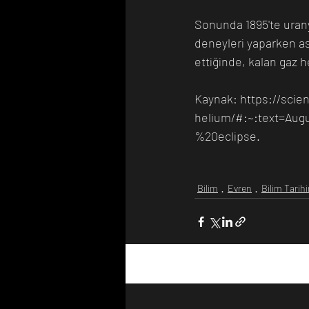
Sonunda 1895'te urany
deneyleri yaparken asl
ettiğinde, kalan gaz h
Kaynak: https://scie
helium/#:~:text=Au
%20eclipse.
Bilim
Evren
Bilim Tarih
Son Yazılar