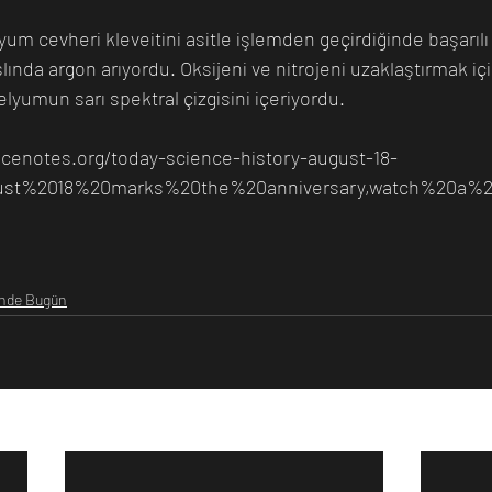
um cevheri kleveitini asitle işlemden geçirdiğinde başarılı
ında argon arıyordu. Oksijeni ve nitrojeni uzaklaştırmak içi
elyumun sarı spektral çizgisini içeriyordu. 
ncenotes.org/today-science-history-august-18-
gust%2018%20marks%20the%20anniversary,watch%20a%2
inde Bugün