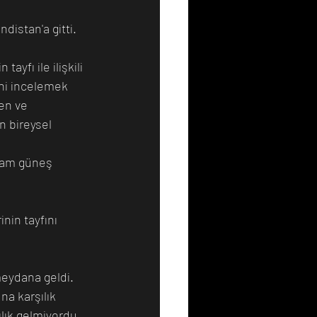
istan'a gitti. 
Resim
Sanat
ayfı ile ilişkili 
ni incelemek 
en ve 
n bireysel 
 
tam güneş 
nin tayfını 
eydana geldi. 
a karşılık 
ılık gelmiyordu 