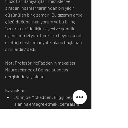
filozoflar, ilahiyatçılar, mistikler ve 
sıradan insanlar tarafından bin yıldır 
düşünülen bir gizemdir. Bu gizemin artık 
çözüldüğüne inanıyorum ve bu bilinç, 
'özgür irade' dediğimiz şeyi ve gönüllü 
eylemlerimizi yürütmek için beynin kendi 
ürettiği elektromanyetik alana bağlanan 
sinirlerdir." dedi. 
Not: Profesör McFadden'in 
makalesi 
Neuroscience of Consciousness 
dergisinde yayınlandı.
Kaynaklar:
Johnjoe McFadden. Bilgiyi beynin EM 
alanına entegre etmek: cemi alanı 
bilinç teorisi. Bilincin Nörobilim 2020 
(1): niaa016; doi: 10.1093 / nc / niaa016
http://www.sci-