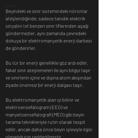
Sanat
Beyindeki ve sinir sistemindeki nöronlar 
Doğa
ateşlendiğinde, sadece tanıdık elektrik 
sinyalini tel benzeri sinir liflerinden aşağı 
Fotoğrafçılık
göndermezler, aynı zamanda çevredeki 
dokuya bir elektromanyetik enerji darbesi 
de gönderirler.
Bu tür bir enerji genellikle göz ardı edilir, 
fakat sinir ateşlemeleri ile aynı bilgiyi taşır 
ve sinirlerin içine ve dışına atom akışından 
ziyade önemsiz bir enerji dalgası taşır.
Bu elektromanyetik alan iyi bilinir ve 
elektroensefalogram (EEG) ve 
manyetoensefalografi (MEG) gibi beyin 
tarama teknikleriyle rutin olarak tespit 
edilir, ancak daha önce beyin işleviyle ilgisi 
olmadığı için reddedilmiştir.