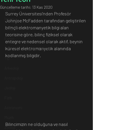
Güncelleme tarihi:
13 Kas 2020
Dünya
Surrey Üniversitesi'nden Profesör 
İnsan
Johnjoe McFadden tarafından geliştirilen 
bilinçli elektromanyetik bilgi alan 
İletişim
teorisine göre, bilinç fiziksel olarak 
Evren
entegre ve nedensel olarak aktif, beynin 
küresel elektromanyetik alanında 
Psikoloji / Sosyoloji / Felsefe
kodlanmış bilgidir.
Tıp
Arkeoloji
Antropoloji
Jeoloji
Fizik
Astronomi
Müzik
Bilincimizin ne olduğuna ve nasıl 
Zooloji