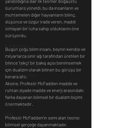
yaratıldığına dair ilk teoriler doğaüstü 
Günün Fotoğrafı
durumlara yöneldi, bu da insanların ve 
muhtemelen diğer hayvanların bilinç, 
Biyoloji
düşünce ve özgür irade veren, maddi 
Günün Düşüneni
olmayan bir ruha sahip olduklarını öne 
sürüyordu.
Çevre
Kısa Kısa Bilim
Bugün çoğu bilim insanı, beynin kendisi ve 
Kimya
milyarlarca sinir ağı tarafından üretilen bir 
bilince 'tekçi' bir bakış açısı benimsemek 
Bilim Tarihinde Bugün
için dualizm olarak bilinen bu görüşü bir 
Günün Bilim İnsanı
kenara attı.
Aksine, Profesör McFadden madde ve 
Matematik
ruhtan ziyade madde ve enerji arasındaki 
Tıp
farka dayanan bilimsel bir dualizm biçimi 
önermektedir.
İnsan
Uzay
Profesör McFadden’in semi alan teorisi 
Resim
bilimsel gerçeğe dayanmaktadır.