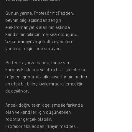
Bunun yerine, Profesör McFadden, 
beynin bilgi açısından zengin 
elektromanyetik alanının aslında 
kendisinin bilincin merkezi olduğunu, 
'özgür iradeyi' ve gönüllü eylemleri 
yönlendirdiğini öne sürüyor.
Bu teori aynı zamanda, muazzam 
karmaşıklıklarına ve ultra hızlı işlemlerine 
rağmen, günümüz bilgisayarlarının neden 
en ufak bir bilinç kıvılcımı sergilemediğini 
de açıklıyor.
Ancak doğru teknik gelişme ile farkında 
olan ve kendileri için düşünebilen 
robotlar gerçek olabilir.
Profesör McFadden, "Beyin maddesi, 