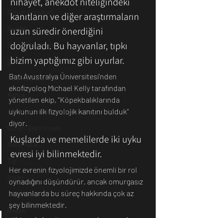
nihayet, anekdot niteliğindeki 
Günün Fotoğrafı
kanıtların ve diğer araştırmaların 
Biyoloji
uzun süredir önerdiğini 
doğruladı. Bu hayvanlar, tıpkı 
Günün Düşüneni
bizim yaptığımız gibi uyurlar.
Çevre
Batı Avustralya Üniversitesi'nden 
Kısa Kısa Bilim
ekofizyolog Michael Kelly tarafından 
Kimya
yönetilen ekip, "Köpekbalıklarında 
uykunun ilk fizyolojik kanıtını bulduk” 
Bilim Tarihinde Bugün
diyor.
Günün Bilim İnsanı
Kuşlarda ve memelilerde iki uyku 
Matematik
evresi iyi bilinmektedir. 
Tıp
Her evrenin fizyolojimizde önemli bir rol 
İnsan
oynadığını düşündürür, ancak omurgasız 
hayvanlarda bu süreç hakkında çok az 
Uzay
şey bilinmektedir.
Resim