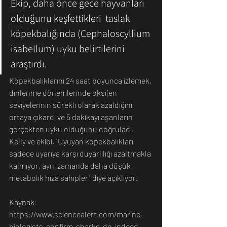
Ekip, daha önce gece hayvanları 
Sanat
olduğunu keşfettikleri  taslak 
Doğa
köpekbalığında (Cephaloscyllium 
Fotoğrafçılık
isabellum) uyku belirtilerini 
araştırdı.
Köpekbalıklarını 24 saat boyunca izlemek, 
dinlenme dönemlerinde oksijen 
seviyelerinin sürekli olarak azaldığını 
ortaya çıkardı ve 5 dakikayı aşanların 
gerçekten uyku olduğunu doğruladı.
Kelly ve ekibi, "Uyuyan köpekbalıkları 
sadece uyarıya karşı duyarlılığı azaltmakla 
kalmıyor, aynı zamanda daha düşük 
metabolik hıza sahipler" diye açıklıyor.
Kaynak: 
https://www.sciencealert.com/marine-
biologists-confirm-sharks-do-indeed-