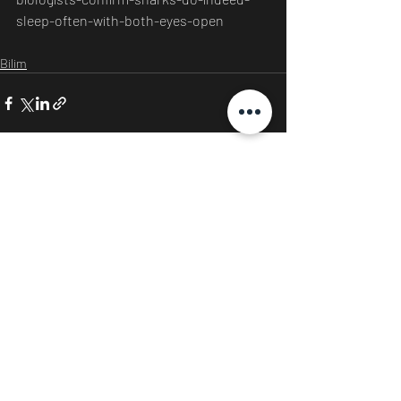
sleep-often-with-both-eyes-open
Bilim
Son Yazılar
Hepsini Gör