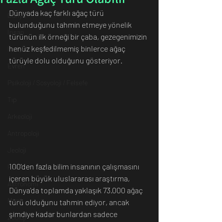
Dünyada kaç farklı ağaç türü 
Dünya
bulunduğunu tahmin etmeye yönelik 
İnsan
türünün ilk örneği bir çaba, gezegenimizin 
henüz keşfedilmemiş binlerce ağaç 
İletişim
türüyle dolu olduğunu gösteriyor.
Evren
Psikoloji / Sosyoloji / Felsefe
Tıp
Arkeoloji
Antropoloji
Jeoloji
100'den fazla bilim insanının çalışmasını 
Fizik
içeren büyük uluslararası araştırma, 
Astronomi
Dünya'da toplamda yaklaşık 73.000 ağaç 
Müzik
türü olduğunu tahmin ediyor, ancak 
şimdiye kadar bunlardan sadece 
Zooloji