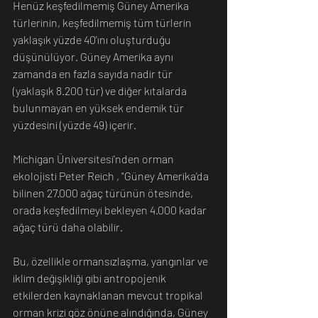
Henüz keşfedilmemiş Güney Amerika 
türlerinin, keşfedilmemiş tüm türlerin 
yaklaşık yüzde 40'ını oluşturduğu 
düşünülüyor. Güney Amerika aynı 
zamanda en fazla sayıda nadir tür 
(yaklaşık 8.200 tür) ve diğer kıtalarda 
bulunmayan en yüksek endemik tür 
yüzdesini (yüzde 49) içerir.
Michigan Üniversitesi'nden orman 
ekolojisti Peter Reich , "Güney Amerika'da 
bilinen 27.000 ağaç türünün ötesinde, 
orada keşfedilmeyi bekleyen 4.000 kadar 
ağaç türü daha olabilir.
Bu, özellikle ormansızlaşma, yangınlar ve 
iklim değişikliği gibi antropojenik 
etkilerden kaynaklanan mevcut tropikal 
orman krizi göz önüne alındığında, Güney 