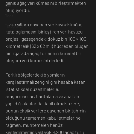
geniş ağaç veri kümesini birleştirmekten 
Sanat
oluşuyordu.
Doğa
Uzun yıllara dayanan yer kaynaklı ağaç 
Fotoğrafçılık
kataloglamasını birleştiren veri havuzu 
projesi, gezegendeki dokuz bin 100 × 100 
kilometrelik (62 x 62 mil) hücreden oluşan 
bir ızgarada ağaç türlerinin küresel bir 
oluşum veri kümesini derledi.
Farklı bölgelerdeki biyomların 
karşılaştırmalı zenginliğini hesaba katan 
istatistiksel düzeltmelerle, 
araştırmacılar, haritalama ve analizin 
yapıldığı alanlar da dahil olmak üzere, 
bunun eksik verilere dayanan bir tahmin 
olduğunu tamamen kabul etmelerine 
rağmen, muhtemelen henüz 
keşfedilmemiş yaklaşık 9.200 ağaç türü 