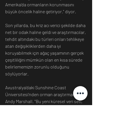
Amerika'da ormanların korunmasını 
büyük öncelik haline getiriyor." diyor.
Son yıllarda, bu kriz acı verici şekilde daha 
net bir odak haline geldi ve araştırmacılar, 
tehdit altındaki bu türleri onları tehlikeye 
atan değişikliklerden daha iyi 
koruyabilmek için ağaç yaşamının gerçek 
çeşitliliğini mümkün olan en kısa sürede 
belirlememizin zorunlu olduğunu 
söylüyorlar.
Avustralya'daki Sunshine Coast 
Üniversitesi'nden orman araştırmacısı 
Andy Marshall, "Bu yeni küresel veri seti, 
ekoloji ve biyolojik çeşitlilikteki 
bulmacanın önemli bir parçası" diyor.
"Bilgi ne kadar iyi olursa, koruma 