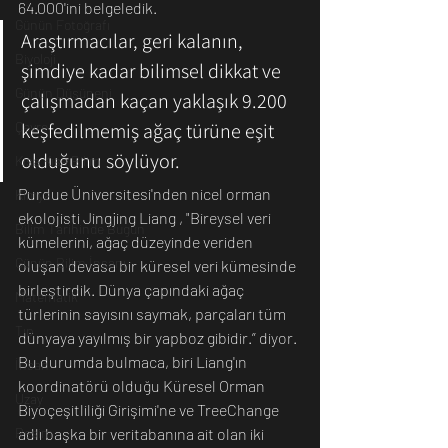
64.000'ini belgeledik.
Günün Fotoğrafı
Araştırmacılar, geri kalanın, 
Biyoloji
şimdiye kadar bilimsel dikkat ve 
Günün Düşüneni
çalışmadan kaçan yaklaşık 9.200 
keşfedilmemiş ağaç türüne eşit 
Çevre
olduğunu söylüyor.
Kısa Kısa Bilim
Purdue Üniversitesi'nden nicel orman 
Kimya
ekolojisti Jingjing Liang , "Bireysel veri 
Bilim Tarihinde Bugün
kümelerini, ağaç düzeyinde veriden 
Günün Bilim İnsanı
oluşan devasa bir küresel veri kümesinde 
birleştirdik. Dünya çapındaki ağaç 
Matematik
türlerinin sayısını saymak, parçaları tüm 
Tıp
dünyaya yayılmış bir yapboz gibidir.” diyor.
Bu durumda bulmaca, biri Liang'ın 
İnsan
koordinatörü olduğu Küresel Orman 
Uzay
Biyoçeşitliliği Girişimi'ne ve TreeChange 
adlı başka bir veritabanına ait olan iki 
Resim