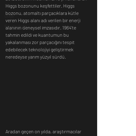
Higgs bozonunu keşfettiler. Higgs 
Sanat
bozonu, atomaltı parçacıklara kütle 
Doğa
veren Higgs alanı adı verilen bir enerji 
Fotoğrafçılık
alanının deneysel imzasıdır. 1964'te 
tahmin edildi ve kuantumun bu 
yakalanması zor parçacığını tespit 
edebilecek teknolojiyi geliştirmek 
neredeyse yarım yüzyıl sürdü.
Aradan geçen on yılda, araştırmacılar 