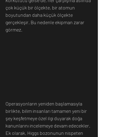
korkutucu gelse de, her çarpışma aslında 
çok küçük bir ölçekte, bir atomun 
boyutundan daha küçük ölçekte 
gerçekleşir. Bu nedenle ekipman zarar 
görmez.
Operasyonların yeniden başlamasıyla 
birlikte, bilim insanları tamamen yeni bir 
şey keşfetmeye özel ilgi duyarak doğa 
kanunlarını incelemeye devam edecekler. 
Ek olarak, Higgs bozonunun nispeten 