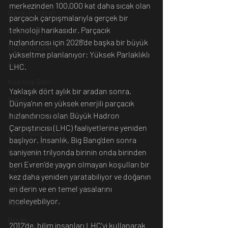
merkezinden 100.000 kat daha sıcak olan 
Günün Fotoğrafı
parçacık çarpışmalarıyla gerçek bir 
teknoloji harikasıdır. Parçacık 
Biyoloji
hızlandırıcısı için 2028'de başka bir büyük 
Günün Düşüneni
yükseltme planlanıyor: Yüksek Parlaklıklı 
Çevre
LHC.
Kısa Kısa Bilim
Yaklaşık dört aylık bir aradan sonra, 
Kimya
Dünya’nın en yüksek enerjili parçacık 
hızlandırıcısı olan Büyük Hadron 
Bilim Tarihinde Bugün
Çarpıştırıcısı (LHC) faaliyetlerine yeniden 
Günün Bilim İnsanı
başlıyor. İnsanlık, Big Bang'den sonra 
Matematik
saniyenin trilyonda birinin onda birinden 
beri Evren'de yaygın olmayan koşulları bir 
Tıp
kez daha yeniden yaratabiliyor ve doğanın 
İnsan
en derin ve en temel yasalarını 
inceleyebiliyor.
Uzay
Resim
2012'de, bilim insanları LHC'yi kullanarak 