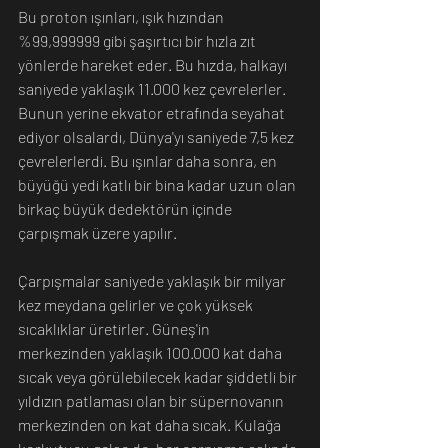
Bu proton ışınları, ışık hızından 
%99,999999 gibi şaşırtıcı bir hızla zıt 
yönlerde hareket eder. Bu hızda, halkayı 
saniyede yaklaşık 11.000 kez çevrelerler. 
Bunun yerine ekvator etrafında seyahat 
ediyor olsalardı, Dünya'yı saniyede 7,5 kez 
çevrelerlerdi. Bu ışınlar daha sonra, en 
büyüğü yedi katlı bir bina kadar uzun olan 
birkaç büyük dedektörün içinde 
çarpışmak üzere yapılır. 
Çarpışmalar saniyede yaklaşık bir milyar 
kez meydana gelirler ve çok yüksek 
sıcaklıklar üretirler. Güneş'in 
merkezinden yaklaşık 100.000 kat daha 
sıcak veya görülebilecek kadar şiddetli bir 
yıldızın patlaması olan bir süpernovanın 
merkezinden on kat daha sıcak. Kulağa 