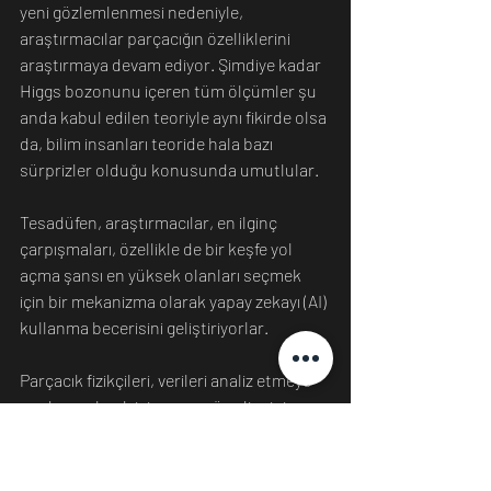
yeni gözlemlenmesi nedeniyle, 
araştırmacılar parçacığın özelliklerini 
araştırmaya devam ediyor. Şimdiye kadar 
Higgs bozonunu içeren tüm ölçümler şu 
anda kabul edilen teoriyle aynı fikirde olsa 
da, bilim insanları teoride hala bazı 
sürprizler olduğu konusunda umutlular.
Tesadüfen, araştırmacılar, en ilginç 
çarpışmaları, özellikle de bir keşfe yol 
açma şansı en yüksek olanları seçmek 
için bir mekanizma olarak yapay zekayı (AI) 
kullanma becerisini geliştiriyorlar. 
Parçacık fizikçileri, verileri analiz etmeye 
yardımcı olmak için uzun süredir sinir 
ağlarını kullansa da, malzemelerdeki ve 
tekniklerdeki gelişmeler, algoritmaları 
dedektörü çalıştıran elektronik 