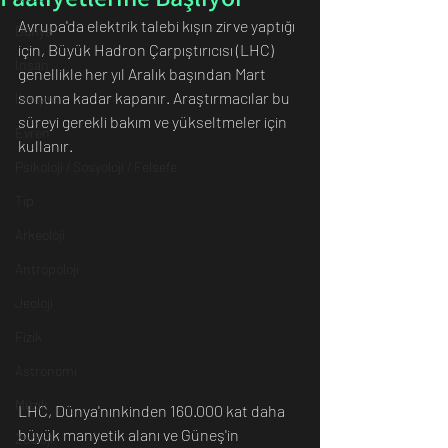
Avrupa'da elektrik talebi kışın zirve yaptığı 
Dünya
için, Büyük Hadron Çarpıştırıcısı (LHC) 
İnsan
genellikle her yıl Aralık başından Mart 
sonuna kadar kapanır. Araştırmacılar bu 
İletişim
süreyi gerekli bakım ve yükseltmeler için 
Evren
kullanır. 
Psikoloji / Sosyoloji / Felsefe
Tıp
Arkeoloji
Antropoloji
Jeoloji
Fizik
Astronomi
Müzik
LHC, Dünya'nınkinden 160.000 kat daha 
büyük manyetik alanı ve Güneş'in 
Zooloji