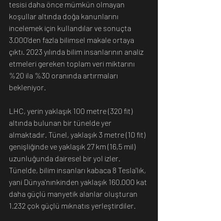
tesisi daha önce mümkün olmayan 
koşullar altında doğa kanunlarını 
incelemek için kullandılar ve sonuçta 
3.000'den fazla bilimsel makale ortaya 
çıktı. 2023 yılında bilim insanlarının analiz 
etmeleri gereken toplam veri miktarını 
%20 ila %30 oranında artırmaları 
bekleniyor.
LHC, yerin yaklaşık 100 metre (320 fit) 
altında bulunan bir tünelde yer 
almaktadır. Tünel, yaklaşık 3 metre (10 fit) 
genişliğinde ve yaklaşık 27 km (16,5 mil) 
uzunluğunda dairesel bir yol izler. 
Tünelde, bilim insanları kabaca 8 Tesla'lık, 
yani Dünya'nınkinden yaklaşık 160.000 kat 
daha güçlü manyetik alanlar oluşturan 
1.232 çok güçlü mıknatıs yerleştirdiler.