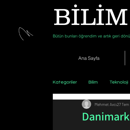
BİLİM
Bütün bunları öğrendim ve artık geri dönü
Ana Sayfa
Kategoriler
Bilim
Teknoloji
Mehmet Avcı
27 Tem
Psikoloji / Sosyoloji / Felsefe
Danimarka
Zooloji
Günün Fotoğrafı