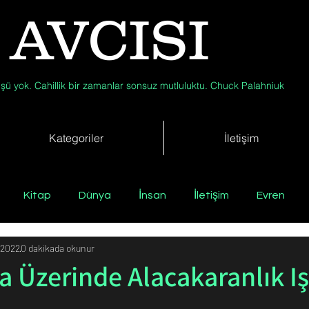
 AVCISI
şü yok. Cahillik bir zamanlar sonsuz mutluluktu. Chuck Palahniuk
Kategoriler
İletişim
Kitap
Dünya
İnsan
İletişim
Evren
 2022
0 dakikada okunur
Tıp
Arkeoloji
Antropoloji
Jeoloji
Fizik
 Üzerinde Alacakaranlık Iş
Biyoloji
Günün Düşüneni
Çevre
Kısa Kısa Bil