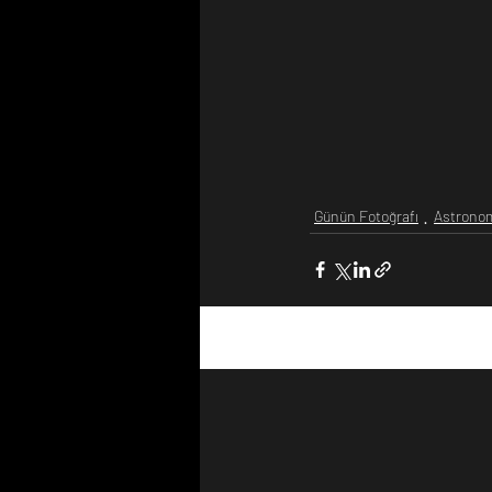
Günün Fotoğrafı
Astrono
Son Yazılar