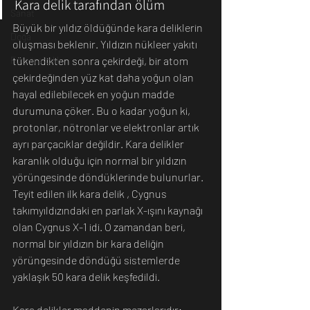
Kara delik tarafından ölüm
Sanat
Büyük bir yıldız öldüğünde kara deliklerin 
Doğa
oluşması beklenir. Yıldızın nükleer yakıtı 
tükendikten sonra çekirdeği, bir atom 
Fotoğrafçılık
çekirdeğinden yüz kat daha yoğun olan 
hayal edilebilecek en yoğun madde 
durumuna çöker. Bu o kadar yoğun ki, 
protonlar, nötronlar ve elektronlar artık 
ayrı parçacıklar değildir. Kara delikler 
karanlık olduğu için normal bir yıldızın 
yörüngesinde döndüklerinde bulunurlar. 
Teyit edilen ilk kara delik , Cygnus 
takımyıldızındaki en parlak X-ışını kaynağı 
olan Cygnus X-1 idi. O zamandan beri, 
normal bir yıldızın bir kara deliğin 
yörüngesinde döndüğü sistemlerde 
yaklaşık 50 kara delik keşfedildi. 
Kara delikler maddenin mezarlarıdır; 