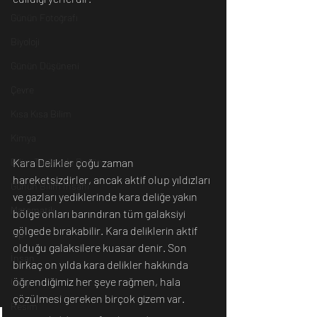
Günün Fotoğrafı
Biyoloji
Günün Düşüneni
Çevre
Kısa Kısa Bilim
Kimya
Kara Delikler çoğu zaman 
Bilim Tarihinde Bugün
hareketsizdirler, ancak aktif olup yıldızları 
Günün Bilim İnsanı
ve gazları yediklerinde kara deliğe yakın 
Matematik
bölge onları barındıran tüm galaksiyi 
gölgede bırakabilir. Kara deliklerin aktif 
Tıp
olduğu galaksilere kuasar denir. Son 
İnsan
birkaç on yılda kara delikler hakkında 
öğrendiğimiz her şeye rağmen, hala 
Uzay
çözülmesi gereken birçok gizem var.
Resim