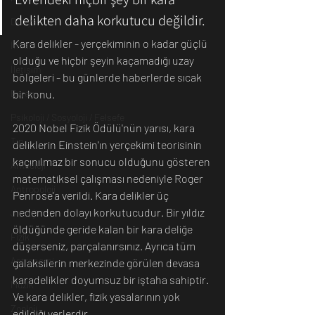
delikten daha korkutucu değildir.
Dünya
Kara delikler - yerçekiminin o kadar güçlü 
İnsan
olduğu ve hiçbir şeyin kaçamadığı uzay 
İletişim
bölgeleri - bu günlerde haberlerde sıcak 
Evren
bir konu. 
Psikoloji / Sosyoloji / Felsefe
2020 Nobel Fizik Ödülü'nün yarısı, kara 
Tıp
deliklerin Einstein'ın yerçekimi teorisinin 
kaçınılmaz bir sonucu olduğunu gösteren 
Arkeoloji
matematiksel çalışması nedeniyle Roger 
Antropoloji
Penrose'a verildi. Kara delikler üç 
nedenden dolayı korkutucudur. Bir yıldız 
Jeoloji
öldüğünde geride kalan bir kara deliğe 
Fizik
düşerseniz, parçalanırsınız. Ayrıca tüm 
Astronomi
galaksilerin merkezinde görülen devasa 
karadelikler doyumsuz bir iştaha sahiptir. 
Müzik
Ve kara delikler, fizik yasalarının yok 
Zooloji
edildiği yerlerdir.