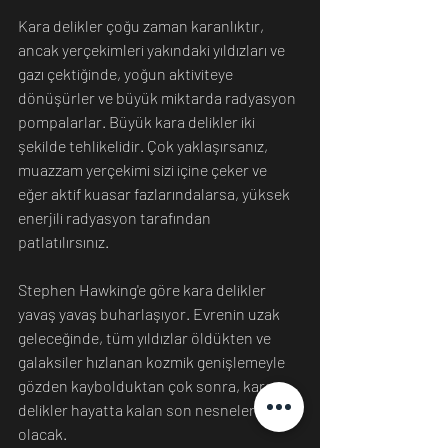
Kara delikler çoğu zaman karanlıktır, 
ancak yerçekimleri yakındaki yıldızları ve 
gazı çektiğinde, yoğun aktiviteye 
dönüşürler ve büyük miktarda radyasyon 
pompalarlar. Büyük kara delikler iki 
şekilde tehlikelidir. Çok yaklaşırsanız, 
muazzam yerçekimi sizi içine çeker ve 
eğer aktif kuasar fazlarındalarsa, yüksek 
enerjili radyasyon tarafından 
patlatılırsınız.
Stephen Hawking'e göre kara delikler 
yavaş yavaş buharlaşıyor. Evrenin uzak 
geleceğinde, tüm yıldızlar öldükten ve 
galaksiler hızlanan kozmik genişlemeyle 
gözden kaybolduktan çok sonra, kara 
delikler hayatta kalan son nesneler 
olacak.