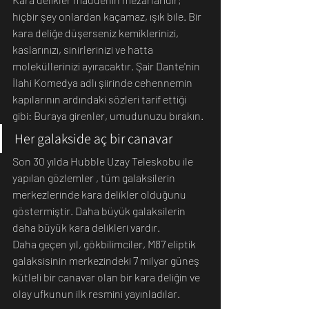
hiçbir şey onlardan kaçamaz, ışık bile. Bir 
kara deliğe düşerseniz kemiklerinizi, 
kaslarınızı, sinirlerinizi ve hatta 
moleküllerinizi ayıracaktır. Şair Dante'nin 
İlahi Komedya adlı şiirinde cehennemin 
kapılarının ardındaki sözleri tarif ettiği 
gibi: Buraya girenler, umudunuzu bırakın.
Her galakside aç bir canavar
Son 30 yılda Hubble Uzay Teleskobu ile 
yapılan gözlemler , tüm galaksilerin 
merkezlerinde kara delikler olduğunu 
göstermiştir. Daha büyük galaksilerin 
daha büyük kara delikleri vardır.
Daha geçen yıl, gökbilimciler, M87 eliptik 
galaksisinin merkezindeki 7 milyar güneş 
kütleli bir canavar olan bir kara deliğin ve 
olay ufkunun ilk resmini yayınladılar.