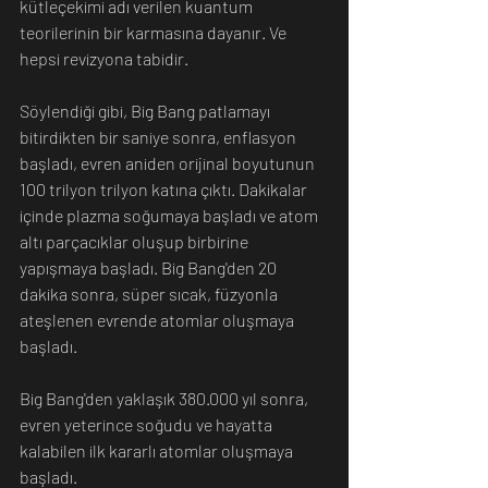
kütleçekimi adı verilen kuantum 
teorilerinin bir karmasına dayanır. Ve 
hepsi revizyona tabidir.
Söylendiği gibi, Big Bang patlamayı 
bitirdikten bir saniye sonra, enflasyon 
başladı, evren aniden orijinal boyutunun 
100 trilyon trilyon katına çıktı. Dakikalar 
içinde plazma soğumaya başladı ve atom 
altı parçacıklar oluşup birbirine 
yapışmaya başladı. Big Bang'den 20 
dakika sonra, süper sıcak, füzyonla 
ateşlenen evrende atomlar oluşmaya 
başladı.
Big Bang'den yaklaşık 380.000 yıl sonra, 
evren yeterince soğudu ve hayatta 
kalabilen ilk kararlı atomlar oluşmaya 
başladı.