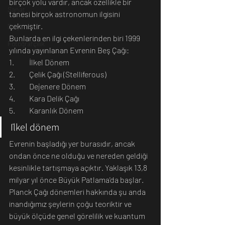
birçok yolu vardır, ancak özellikle bir 
Sanat
tanesi birçok astronomun ilgisini 
çekmiştir.
Doğa
Bunlarda en ilgi çekenlerinden biri 1999 
Fotoğrafçılık
yılında yayınlanan Evrenin Beş Çağı: 
1.        	İlkel Dönem
2.        	Çelik Çağı (Stelliferous) 
3.        	Dejenere Dönem
4.        	Kara Delik Çağı
5.        	Karanlık Dönem
İlkel dönem
Evrenin başladığı yer burasıdır, ancak 
ondan önce ne olduğu ve nereden geldiği 
kesinlikle tartışmaya açıktır. Yaklaşık 13,8 
milyar yıl önce Büyük Patlama'da başlar.
Planck Çağı dönemleri hakkında şu anda 
inandığımız şeylerin çoğu teoriktir ve 
büyük ölçüde genel görelilik ve kuantum 