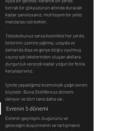
Aysız bir gecede, karanlık bir yerde, 
berrak bir gökyüzünün altında duracak 
Günün Fotoğrafı
kadar şanslıysanız, muhteşem bir yıldız 
Biyoloji
manzarası sizi bekler.
Günün Düşüneni
Teleskobunuz varsa kesinlikle her yerde, 
Çevre
birbirinin üzerine yığılmış, uzayda ve 
Kısa Kısa Bilim
zamanda dışa ve geriye doğru oyulmuş 
sayısız ışık lekelerinden oluşan akıllara 
Kimya
durgunluk verecek kadar yoğun bir fonla 
Bilim Tarihinde Bugün
karşılaşırsınız.
Günün Bilim İnsanı
İçinde yaşadığımız kozmolojik çağın evreni 
Matematik
böyledir. Buna Stelliferous dönemi 
Tıp
deniyor ve dört tane daha var.
İnsan
Evrenin 5 dönemi
Uzay
Evrenin geçmişini, bugününü ve 
geleceğini düşünmenin ve tartışmanın 
Resim