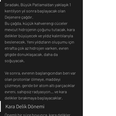
Sıradaki, Büyük Patlama'dan yaklaşık 1 
kentilyon yıl sonra başlayacak olan 
Dejenere çağdır.
Bu çağda, küçük kahverengi cüceler 
mevcut hidrojenin çoğunu tutacak, kara 
delikler büyüyecek ve yıldız kalıntılarıyla 
beslenecek. Yeni yıldızların oluşumu için 
etrafta çok az hidrojen varken, evren 
gitgide donuklaşacak, daha da 
soğuyacak.
Ve sonra, evrenin başlangıcından beri var 
olan protonlar ölmeye, maddeyi 
çözmeye, geride bir atom altı parçacıklar 
evreni, sahipsiz radyasyon… ve kara 
delikler bırakmaya başlayacaklar.
Kara Delik Dönemi 
Önemli bir süre boyunca, kara delikler 