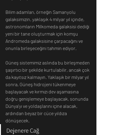
Bilim adamları, örneğin Samanyolu 
galaksimizin, yaklaşık 4 milyar yıl içinde, 
astronomların Milkomeda galaksisi dediği 
yeni bir tane oluşturmak için komşu 
Andromeda galaksisine çarpacağını ve 
onunla birleşeceğini tahmin ediyor.
Güneş sistemimiz aslında bu birleşmeden 
şaşırtıcı bir şekilde kurtulabilir, ancak çok 
da kayıtsız kalmayın. Yaklaşık bir milyar yıl 
sonra, Güneş hidrojeni tükenmeye 
başlayacak ve kırmızı dev aşamasına 
doğru genişlemeye başlayacak, sonunda 
Dünya'yı ve yoldaşlarını içine alacak, 
ardından beyaz bir cüce yıldıza 
dönüşecek.
Dejenere Çağ