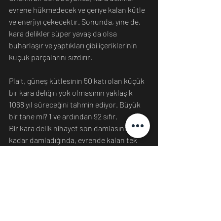
evrene hükmedecek ve geriye kalan kütle 
ve enerjiyi çekecektir. Sonunda, yine de, 
kara delikler süper yavaş da olsa 
buharlaşır ve yaptıkları gibi içeriklerinin 
küçük parçalarını sızdırır.
Plait, güneş kütlesinin 50 katı olan küçük 
bir kara deliğin yok olmasının yaklaşık 
1068 yıl süreceğini tahmin ediyor. Büyük 
bir tane mi? 1 ve ardından 92 sıfır.
Bir kara delik nihayet son damlasına 
kadar damladığında, evrende kalan tek 
enerjinin bir kısmını serbest bırakan 
küçük bir ışık patlaması meydana gelir. 
Karanlık Çağ
Bunu çok kolay özetleyebiliriz. Işıklar 
söndü. Sonsuza dek.