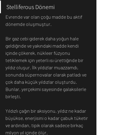
Stelliferous Dönemi
Evrende var olan çoğu madde bu aktif 
dönemde oluşmuştur.
Bir gaz cebi giderek daha yoğun hale 
geldiğinde ve yakındaki madde kendi 
içinde çökerek, nükleer füzyonu 
tetiklemek için yeterli ısı ürettiğinde bir 
yıldız oluşur. İlk yıldızlar muazzamdı, 
sonunda süpernovalar olarak patladı ve 
çok daha küçük yıldızlar oluşturdu. 
Bunlar, yerçekimi sayesinde galaksilerle 
birleşti.
Yıldızlı çağın bir aksiyonu, yıldız ne kadar 
büyükse, enerjisini o kadar çabuk tüketir 
ve ardından, tipik olarak sadece birkaç 
milyon yıl içinde ölür.