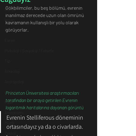
Gökbilimciler, bu beş bölümü, evrenin 
Dünya
inanılmaz derecede uzun olan ömrünü 
İnsan
kavramanın kullanışlı bir yolu olarak 
görüyorlar.
İletişim
Evren
Psikoloji / Sosyoloji / Felsefe
Tıp
Arkeoloji
Antropoloji
Jeoloji
Princeton Üniversitesi araştırmacıları 
tarafından bir araya getirilen Evrenin 
Fizik
logaritmik haritalarına dayanan görüntü 
Astronomi
Evrenin Stelliferous döneminin 
Müzik
ortasındayız ya da o civarlarda.
Zooloji