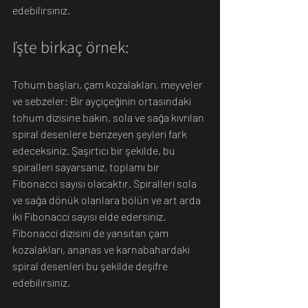
edebilirsiniz. 
İşte birkaç örnek:
Tohum başları, çam kozalakları, meyveler 
ve sebzeler: Bir ayçiçeğinin ortasındaki 
tohum dizisine bakın, sola ve sağa kıvrılan 
spiral desenlere benzeyen şeyleri fark 
edeceksiniz. Şaşırtıcı bir şekilde, bu 
spiralleri sayarsanız, toplamı bir 
Fibonacci sayısı olacaktır. Spiralleri sola 
ve sağa dönük olanlara bölün ve art arda 
iki Fibonacci sayısı elde edersiniz. 
Fibonacci dizisini de yansıtan çam 
kozalakları, ananas ve karnabahardaki 
spiral desenleri bu şekilde deşifre 
edebilirsiniz.