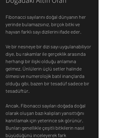
Fibonacci sayılarını doğal dünyanın her 
yerinde bulamazsınız, birçok bitki ve 
hayvan farklı sayı dizilerini ifade eder. 
Ve bir nesneye bir dizi sayı uygulanabiliyor 
diye, bu rakamlar ile gerçeklik arasında 
herhangi bir ilişki olduğu anlamına 
gelmez. Ünlülerin üçlü setler halinde 
ölmesi ve numerolojik batıl inançlarda 
olduğu gibi, bazen bir tesadüf sadece bir 
tesadüftür.
Ancak, Fibonacci sayıları doğada doğal 
olarak oluşan bazı kalıpları yansıttığını 
kanıtlamak için yeterince sık görünür. 
Bunları genellikle çeşitli bitkilerin nasıl 
büyüdüğünü inceleyerek fark 