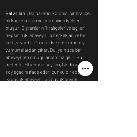
Bal arıları :
 Bir bal arısı kolonisi bir kraliçe, 
birkaç erkek arı ve çok sayıda işçiden 
oluşur. Dişi arıların (kraliçeler ve işçiler) 
hepsinin iki ebeveyni, bir erkek arı ve bir 
kraliçe vardır. Dronlar ise döllenmemiş 
yumurtalardan çıkar. Bu, yalnızca bir 
ebeveynleri olduğu anlamına gelir. Bu 
nedenle, Fibonacci sayıları, bir dronun 
soy ağacını ifade eder, çünkü bir ebeveyni, 
iki büyük ebeveyni, üç büyük büyük 
ebeveyni ve benzerleri vardır.
İnsan vücudu: 
Aynada kendinize iyi bakın. 
Vücut parçalarınızın çoğunun bir, iki, üç 
ve beş rakamlarını takip ettiğini fark 
edeceksiniz. Bir burnunuz, iki gözünüz , 
her uzuv için üç segment ve her elinizde 