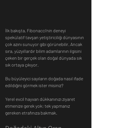
İlk bakışta, Fibonacci'nin deneyi 
spekülatif tavşan yetiştiriciliği dünyasının 
çok azını sunuyor gibi görünebilir. Ancak 
sıra, yüzyıllardır bilim adamlarının ilgisini 
çeken bir gerçek olan doğal dünyada sık 
sık ortaya çıkıyor.
Bu büyüleyici sayıların doğada nasıl ifade 
edildiğini görmek ister misiniz? 
Yerel evcil hayvan dükkanınızı ziyaret 
etmenize gerek yok; tek yapmanız 
gereken etrafınıza bakmak.
Doğadaki Altın Oran