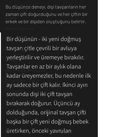
Bu düşünce deneyi, dişi tavşanların her 
Günün Fotoğrafı
zaman çift doğurduğunu ve her çiftin bir 
Biyoloji
erkek ve bir dişiden oluştuğunu belirtir.
Günün Düşüneni
Bir düşünün - iki yeni doğmuş 
Çevre
tavşan çitle çevrili bir avluya 
Kısa Kısa Bilim
yerleştirilir ve üremeye bırakılır. 
Kimya
Tavşanlar en az bir aylık olana 
Bilim Tarihinde Bugün
kadar üreyemezler, bu nedenle ilk 
Günün Bilim İnsanı
ay sadece bir çift kalır. İkinci ayın 
Matematik
sonunda dişi iki çift tavşan 
Tıp
bırakarak doğurur. Üçüncü ay 
dolduğunda, orijinal tavşan çifti 
İnsan
başka bir çift yeni doğmuş bebek 
Uzay
üretirken, önceki yavruları 
Resim