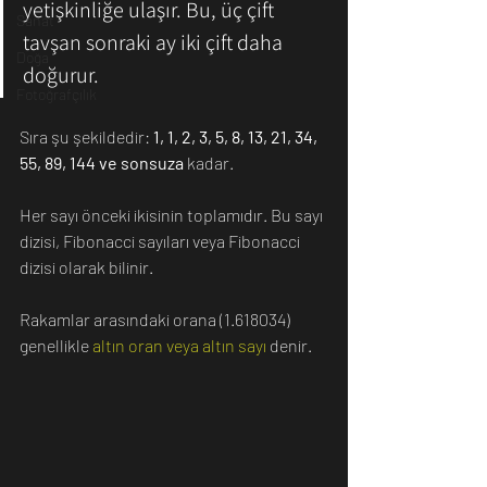
yetişkinliğe ulaşır. Bu, üç çift 
Sanat
tavşan sonraki ay iki çift daha 
Doğa
doğurur.
Fotoğrafçılık
Sıra şu şekildedir: 
1, 1, 2, 3, 5, 8, 13, 21, 34, 
55, 89, 144 ve sonsuza
 kadar. 
Her sayı 
önceki ikisinin
 toplamıdır. Bu sayı 
dizisi, 
Fibonacci sayıları
 veya 
Fibonacci 
dizisi
 olarak bilinir. 
Rakamlar arasındaki orana (1.618034) 
genellikle 
altın oran veya altın sayı
 denir.