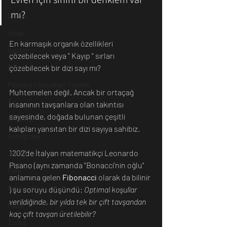
mı? 
Dünya
İnsan
En karmaşık organik özellikleri 
İletişim
çözebilecek veya " Kayıp " sırları 
Evren
çözebilecek bir dizi sayı mı?
Psikoloji / Sosyoloji / Felsefe
Muhtemelen değil. Ancak bir ortaçağ 
Tıp
insanının tavşanlara olan takıntısı 
sayesinde, doğada bulunan çeşitli 
Arkeoloji
kalıpları yansıtan bir dizi sayıya sahibiz.
Antropoloji
1202'de İtalyan matematikçi 
Leonardo 
Jeoloji
Pisano
 (aynı zamanda "Bonacci'nin oğlu" 
Fizik
anlamına gelen 
Fibonacci
olarak da bilinir 
Astronomi
) şu soruyu düşündü: 
Optimal koşullar 
verildiğinde, bir yılda tek bir çift tavşandan 
Müzik
kaç çift tavşan üretilebilir? 
Zooloji