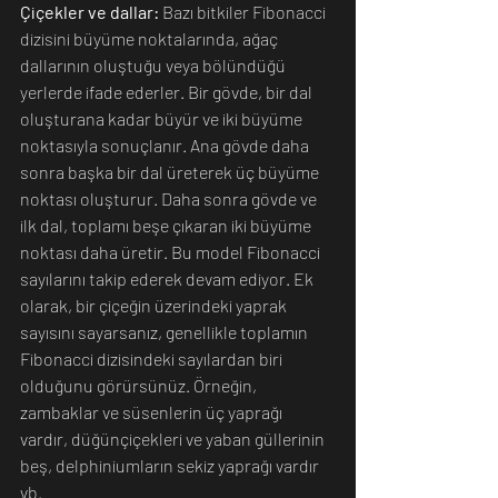
Çiçekler ve dallar:
 Bazı bitkiler Fibonacci 
dizisini büyüme noktalarında, ağaç 
dallarının oluştuğu veya bölündüğü 
yerlerde ifade ederler. Bir gövde, bir dal 
oluşturana kadar büyür ve iki büyüme 
noktasıyla sonuçlanır. Ana gövde daha 
sonra başka bir dal üreterek üç büyüme 
noktası oluşturur. Daha sonra gövde ve 
ilk dal, toplamı beşe çıkaran iki büyüme 
noktası daha üretir. Bu model Fibonacci 
sayılarını takip ederek devam ediyor. Ek 
olarak, bir çiçeğin üzerindeki yaprak 
sayısını sayarsanız, genellikle toplamın 
Fibonacci dizisindeki sayılardan biri 
olduğunu görürsünüz. Örneğin, 
zambaklar ve süsenlerin üç yaprağı 
vardır, düğünçiçekleri ve yaban güllerinin 
beş, delphiniumların sekiz yaprağı vardır 
vb.