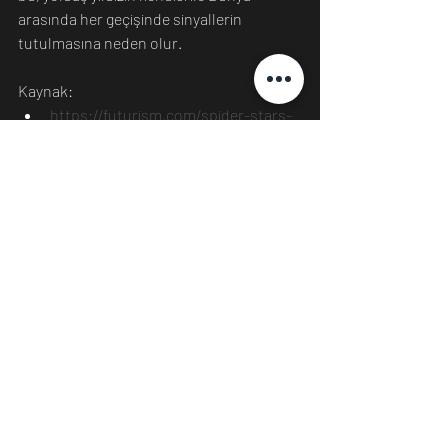
arasında her geçişinde sinyallerin 
tutulmasına neden olur.
Kaynak:
https://futurism.com/spider-stars-
tear-apart-other-stars
Bilim
Evren
Son Yazılar
Hepsini Gör