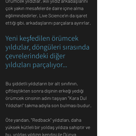
Örümcek yıldızlar, ikili yıldız arkadaşlarını 
çok yakın mesafelerde daire içine alma 
eğilimindedirler, Live Science'ın da işaret 
ettiği gibi, arkadaşlarını parçalara ayırırlar.
Yeni keşfedilen örümcek 
yıldızlar, döngüleri sırasında 
çevrelerindeki diğer 
yıldızları parçalıyor...
Bu şiddetli yıldızların bir alt sınıfının, 
çiftleştikten sonra dişinin erkeği yediği 
örümcek cinsinin adını taşıyan "Kara Dul 
Yıldızları" takma adıyla son bulması budur.
Öte yandan, "Redback" yıldızları, daha 
yüksek kütleli bir yoldaş yıldıza sahiptir ve 
bu, yoldaş yıldızın kendisi ile Dünya 