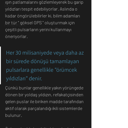
ışın patlamalarını gözlemleyerek bu garip 
Sanat
yıldızları tespit edebiliyorlar. Aslında o 
Doğa
kadar öngörülebilirler ki, bilim adamları 
bir tür " göksel GPS " oluşturmak için 
Fotoğrafçılık
çeşitli pulsarların yerini kullanmayı 
öneriyorlar.
Her 30 milisaniyede veya daha az 
bir sürede dönüşü tamamlayan 
pulsarlara genellikle "örümcek 
yıldızları" denir. 
Çünkü bunlar genellikle yakın yörüngede 
dönen bir yoldaş yıldızın, refakatçisinden 
gelen puslar ile biriken madde tarafından 
aktif olarak parçalandığı ikili sistemlerde 
bulunur.