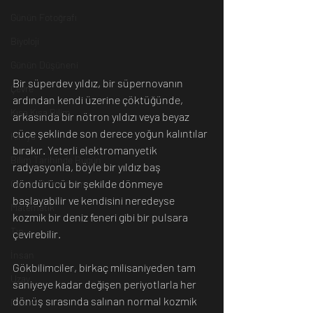
Günün Fotoğrafı
Biyoloji
Günün Düşüneni
Bir süperdev yıldız, bir süpernovanın 
Çevre
ardından kendi üzerine çöktüğünde, 
Kısa Kısa Bilim
arkasında bir nötron yıldızı veya beyaz 
cüce şeklinde son derece yoğun kalıntılar 
Kimya
bırakır. Yeterli elektromanyetik 
Bilim Tarihinde Bugün
radyasyonla, böyle bir yıldız baş 
döndürücü bir şekilde dönmeye 
Günün Bilim İnsanı
başlayabilir ve kendisini neredeyse 
Matematik
kozmik bir deniz feneri gibi bir pulsara 
Tıp
çevirebilir.
İnsan
Gökbilimciler, birkaç milisaniyeden tam 
Uzay
saniyeye kadar değişen periyotlarla her 
dönüş sırasında salınan normal kozmik 
Resim