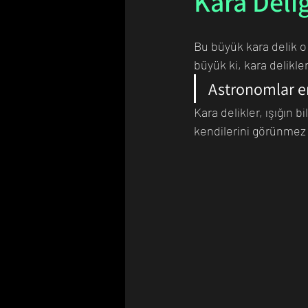
Kara Deliğ
Bu büyük kara delik o 
Bilim Tarihinde Bugün
Günü
büyük ki, kara delikl
Astronomlar en
Kara delikler, ışığın 
kendilerini görünmez k