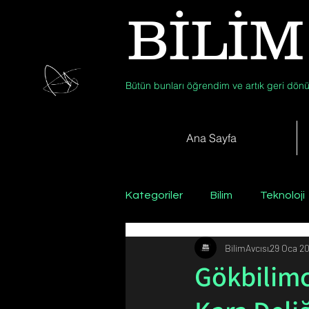
BİLİM
Bütün bunları öğrendim ve artık geri dönü
Ana Sayfa
Kategoriler
Bilim
Teknoloji
BilimAvcısı
29 Oca 2
Psikoloji / Sosyoloji / Felsefe
Gökbilimc
Zooloji
Günün Fotoğrafı