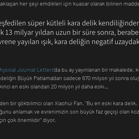
 yaklaşan her şeyi emdikleri için kuasar olarak bilinen maddey
eşfedilen süper kütleli kara delik kendiliğinden
k 13 milyar yıldan uzun bir süre sonra, berabe
ene yayılan ışık, kara deliğin negatif uzaydaki
hysical Journal Letters
'da bu ay yayınlanan bir makalede, 
radeliğin Büyük Patlama'dan sadece 670 milyon yıl sonra ol
n ikinci en eski olandan 20 milyon yıl daha eski… 
den bir gökbilimci olan Xiaohui Fan, "Bu en eski kara delik, 
tuğunu anlamak ve evrenimizin son büyük faz geçişi olan ko
in çok önemlidir" diyor.