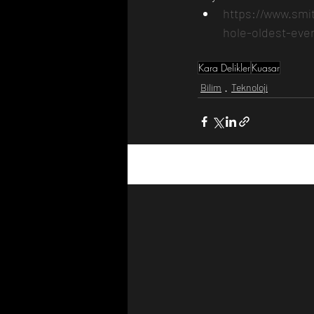
https://www.smi
hole-oldest-eve
Kara Delikler
Kuasar
Bilim
Teknoloji
Son Yazılar