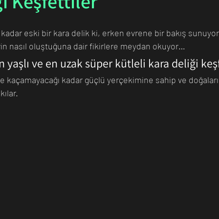
i Keşfettiler
kadar eski bir kara delik ki, erken evrene bir bakış sunuyor
n Bilim İnsanı
Matematik
Tıp
İnsan
Uzay
erin nasıl oluştuğuna dair fikirlere meydan okuyor…
 yaşlı ve en uzak süper kütleli kara deliği ke
bile kaçamayacağı kadar güçlü yerçekimine sahip ve doğaları
ılar. 