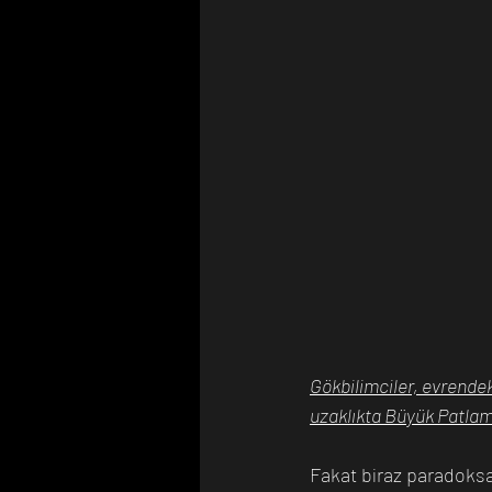
Gökbilimciler, evrendeki
uzaklıkta Büyük Patlam
Fakat biraz paradoksa