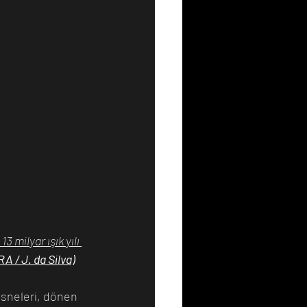
 milyar ışık yılı 
 / J. da Silva)
esneleri, dönen 