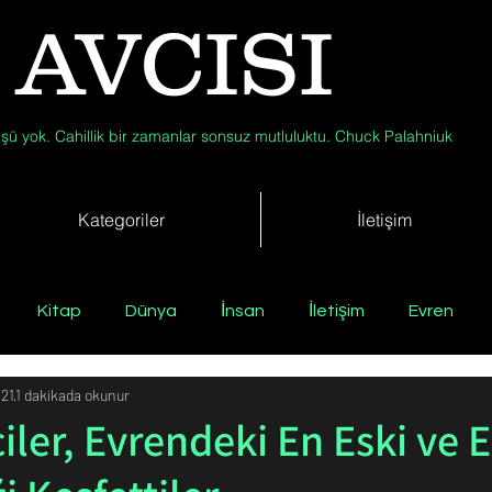
 AVCISI
şü yok. Cahillik bir zamanlar sonsuz mutluluktu. Chuck Palahniuk
Kategoriler
İletişim
Kitap
Dünya
İnsan
İletişim
Evren
021
1 dakikada okunur
Tıp
Arkeoloji
Antropoloji
Jeoloji
Fizik
iler, Evrendeki En Eski ve 
Biyoloji
Günün Düşüneni
Çevre
Kısa Kısa Bil