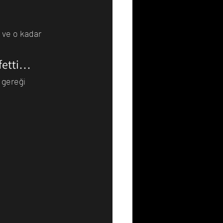
 ve o kadar 
Resim
Sanat
şfetti…
 gereği 