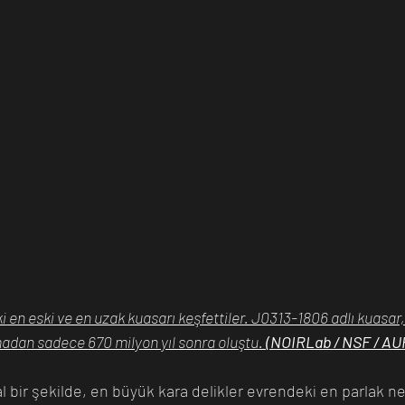
 en eski ve en uzak kuasarı keşfettiler. J0313-1806 adlı kuasar, 13
adan sadece 670 milyon yıl sonra oluştu. 
(NOIRLab / NSF / AURA
l bir şekilde, en büyük kara delikler evrendeki en parlak n