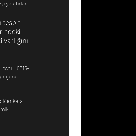
i yaratırlar.
 tespit 
rindeki 
 varlığını 
kuasar J0313-
uştuğunu 
diğer kara 
zmik 