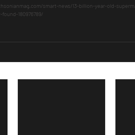
thsonianmag.com/smart-news/13-billion-year-old-superm
r-found-180976789/