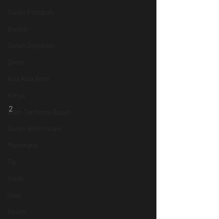
Günün Fotoğrafı
Biyoloji
Günün Düşüneni
Çevre
Kısa Kısa Bilim
Kimya
2
Bilim Tarihinde Bugün
Günün Bilim İnsanı
Matematik
Tıp
İnsan
Uzay
Resim