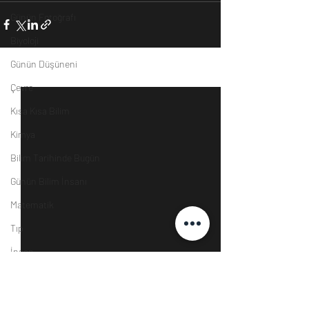
Günün Fotoğrafı
Biyoloji
Günün Düşüneni
Son Yazılar
Hepsini Gör
Çevre
Kısa Kısa Bilim
Kimya
Bilim Tarihinde Bugün
Günün Bilim İnsanı
Matematik
Tıp
İnsan
Uzay
Resim