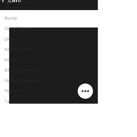
Günün Fotoğrafı
Biyoloji
Son Yazılar
Hepsini Gör
Günün Düşüneni
Çevre
Kısa Kısa Bilim
Kimya
Bilim Tarihinde Bugün
Günün Bilim İnsanı
Matematik
Tıp
İnsan
Uzay
Resim
Yorumlar