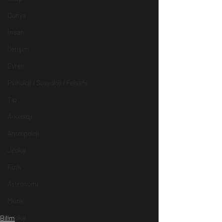
Dünya
İnsan
İletişim
Evren
Psikoloji / Sosyoloji / Felsefe
Tıp
Arkeoloji
Antropoloji
Jeoloji
Fizik
Astronomi
Müzik
Zooloji
Bilim