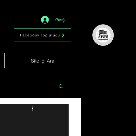
Giriş
Facebook Topluluğu
Site İçi Ara
Astronomi
Müzik
im
Kimya