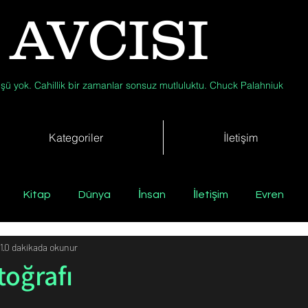
 AVCISI
şü yok. Cahillik bir zamanlar sonsuz mutluluktu. Chuck Palahniuk
Kategoriler
İletişim
Kitap
Dünya
İnsan
İletişim
Evren
1
0 dakikada okunur
Tıp
Arkeoloji
Antropoloji
Jeoloji
Fizik
oğrafı
Biyoloji
Günün Düşüneni
Çevre
Kısa Kısa Bil