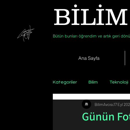
BİLİM
Bütün bunları öğrendim ve artık geri dönü
Ana Sayfa
Kategoriler
Bilim
Teknoloji
BilimAvcısı
17 Eyl 202
Psikoloji / Sosyoloji / Felsefe
Günün Fot
Zooloji
Günün Fotoğrafı