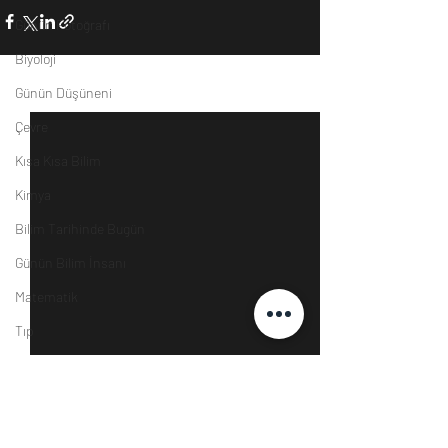
Günün Fotoğrafı
Biyoloji
Günün Düşüneni
Son Yazılar
Hepsini Gör
Çevre
Kısa Kısa Bilim
Kimya
Bilim Tarihinde Bugün
Günün Bilim İnsanı
Matematik
Tıp
İnsan
Uzay
Resim