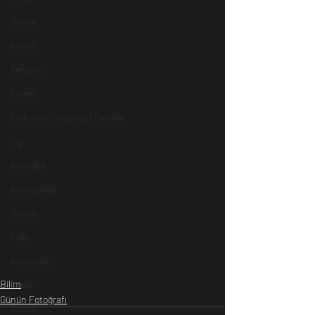
Dünya
İnsan
İletişim
Evren
Psikoloji / Sosyoloji / Felsefe
Tıp
Arkeoloji
Antropoloji
Jeoloji
Fizik
Astronomi
Bilim
Müzik
Günün Fotoğrafı
Zooloji