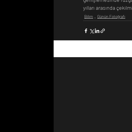
yılları arasında çekil
Bilim
Günün Fotoğrafı
Son Yazılar