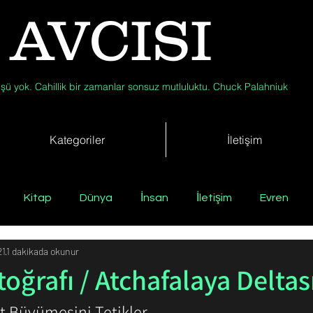
 AVCISI
şü yok. Cahillik bir zamanlar sonsuz mutluluktu. Chuck Palahniuk
Kategoriler
İletişim
Kitap
Dünya
İnsan
İletişim
Evren
21
1 dakikada okunur
Tıp
Arkeoloji
Antropoloji
Jeoloji
Fizik
oğrafı / Atchafalaya Deltas
t Büyümesini Tetikler 
Biyoloji
Günün Düşüneni
Çevre
Kısa Kısa Bil