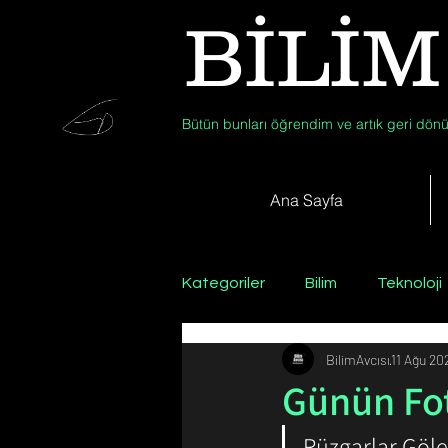
BİLİM
Bütün bunları öğrendim ve artık geri dönü
Ana Sayfa
Kategoriler
Bilim
Teknoloji
BilimAvcısı
11 Ağu 20
Psikoloji / Sosyoloji / Felsefe
Günün Fot
Rüzgarlar Göle
Zooloji
Günün Fotoğrafı