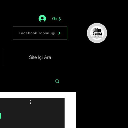
Giriş
Facebook Topluluğu
Site İçi Ara
Astronomi
Müzik
ı
im
Kimya