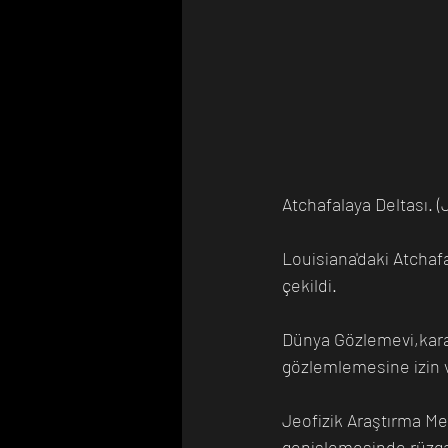
Atchafalaya Deltası.
Louisiana'daki Atchafa
çekildi.
Dünya Gözlemevi,kara v
gözlemlemesine izin v
Jeofizik Araştırma Me
genişlemesinde rüzgar