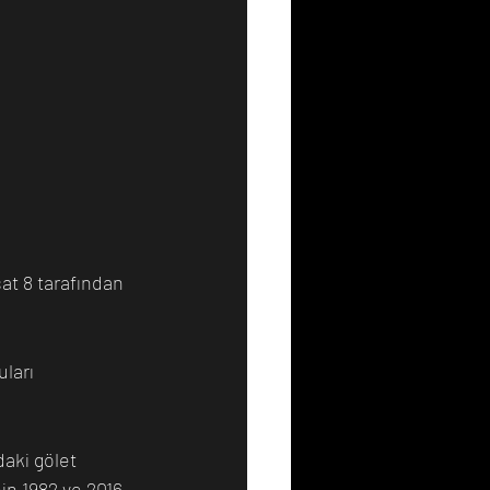
at 8 tarafından 
ları 
aki gölet 
in 1982 ve 2016 