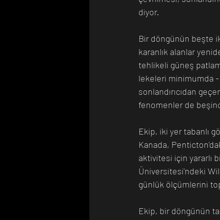
diyor. 
Bir döngünün beşte iki
karanlık alanlar yeni
tehlikeli güneş patla
lekeleri minimumda - 
sonlandırıcıdan geçer,
fenomenler de beşinci 
Ekip, iki yer tabanlı 
Kanada, Penticton'dak
aktivitesi için yararl
Üniversitesi'ndeki Wi
günlük ölçümlerini top
Ekip, bir döngünün ta