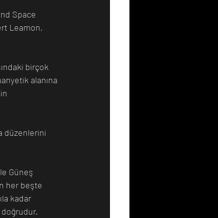
 and Space 
ert Leamon, 
ındaki birçok 
anyetik alanına 
in 
 düzenlerini 
kle Güneş 
ün her beşte 
ıla kadar 
 doğrudur.