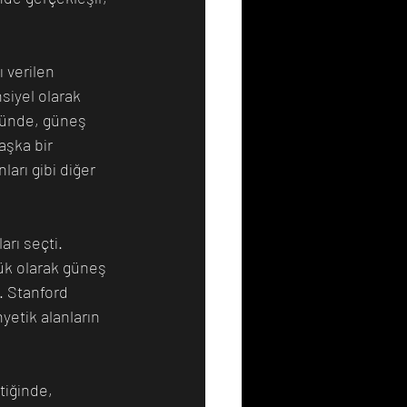
 verilen 
iyel olarak 
dünde, güneş 
şka bir 
arı gibi diğer 
arı seçti. 
ük olarak güneş 
. Stanford 
etik alanların 
tiğinde, 