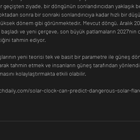
ir geçişten ziyade, bir döngünün sonlandırıcıdan yaklaşık 
ktadan sonra bir sonraki sonlandırıcıya kadar hızlı bir düşüş
yüksek dönem gibi görünmektedir. Mevcut döngü, Aralık 2021
 başladı ve yeni çerçeve, son büyük patlamaların 2027'nin o
ğini tahmin ediyor.
rının yeni teorisi tek ve basit bir parametre ile güneş d
rak tahmin etmek ve insanların güneş tarafından yönlendir
masını kolaylaştırmakta etkili olabilir. 
echdaily.com/solar-clock-can-predict-dangerous-solar-flar