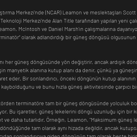
aştırma Merkezi'nde (NCAR) Leamon ve meslektaşları Scott
Teknoloji Merkezi'nde Alan Title tarafından yapılan yeni çal
eamon, McIntosh ve Daniel Marsh'ın çalışmalarına dayanıyo
rminatör” olarak adlandırdığı bir güneş döngüsü olgusunun v
ı her güneş döngüsünde yön değiştirir, ancak ardışık döng
in manyetik alanına kutup alanı da denir, çünkü ya güneşi
işaret eder. Bir sonlandırıcı, önceki döngünün kutup alanını
ybolduğunu ve bunu hızla güneş aktivitesinde çarpıcı bir a
törden terminatöre tam bir güneş döngüsünde yolculuk bo
iyor. Bu işaretler, güneş lekelerini döngü uzunluğu için bir k
 ve daha tutarlıdır. Örneğin, Leamon, "Maksimum güneş lek
 döndüğünde tam olarak aynı hizada değildir, ancak kutupsa
ıcıdan sonlandırıcıya giden döngünün tam olarak beşte birin