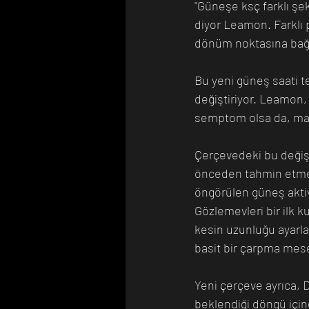
"Güneşe ksç farklı şek
diyor Leamon. Farklı 
dönüm noktasına bağlı
Bu yeni güneş saati t
değiştiriyor. Leamon,
semptom olsa da, man
Çerçevedeki bu değişi
önceden tahmin etme y
öngörülen güneş aktivi
Gözlemevleri bir ilk k
kesin uzunluğu ayarlanı
basit bir çarpma mese
Yeni çerçeve ayrıca, Dü
beklendiği döngü için