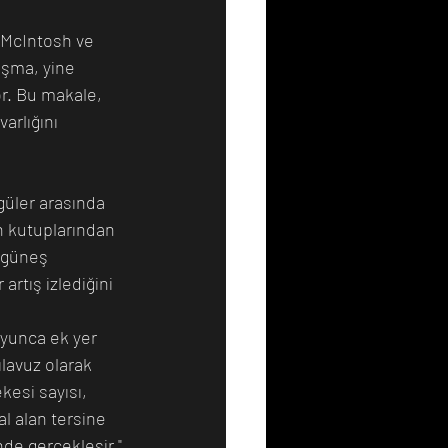
 McIntosh ve 
ışma, yine 
r. Bu makale, 
arlığını 
üler arasında 
n kutuplarından 
n güneş 
rtış izlediğini 
yunca ek yer 
ılavuz olarak 
esi sayısı, 
l alan tersine 
de gerçekleşir," 