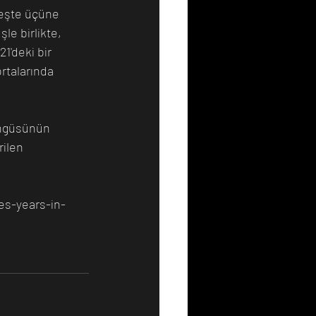
beşte üçüne 
le birlikte, 
'deki bir 
rtalarında 
öngüsünün 
ilen 
es-years-in-