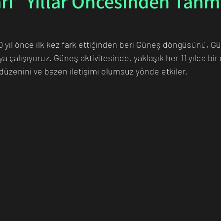
rı” Yıllar Öncesinden Tahm
n Bilim İnsanı
Matematik
Tıp
İnsan
Uzay
0 yıl önce ilk kez fark ettiğinden beri Güneş döngüsünü, Gü
 çalışıyoruz. Güneş aktivitesinde, yaklaşık her 11 yılda bir g
düzenini ve bazen iletişimi olumsuz yönde etkiler.