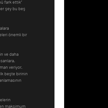
 fark ettik” 
her şey bu beş 
alara 
leri önemli bir 
in ve daha 
sanlara, 
aman veriyor. 
lk beşte birinin 
manlamasının 
elerin 
eden maksimum 