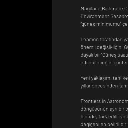
Maryland Baltimore Co
Environment Research 
“güneş minimumu” çer
Leamon tarafından ya
önemli değişikliğin, 
dayalı bir “Güneş saat
edilebileceğini gösteri
Yeni yaklaşım, tehlik
yıllar öncesinden tahm
Frontiers in Astronom
döngüsünün ayrı bir o
birinde, fark edilir ve
değişebilen belirli b