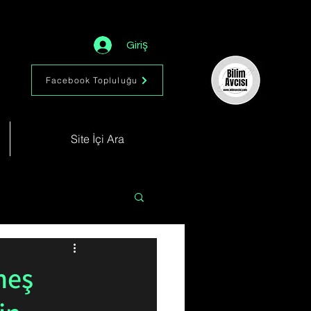
Giriş
Facebook Topluluğu
Site İçi Ara
Astronomi
Müzik
neş
im
Kimya