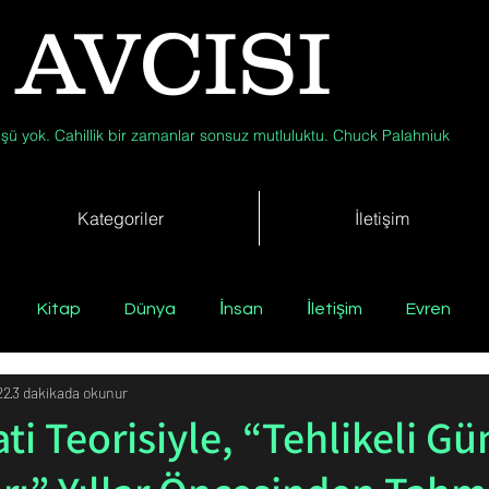
 AVCISI
şü yok. Cahillik bir zamanlar sonsuz mutluluktu. Chuck Palahniuk
Kategoriler
İletişim
Kitap
Dünya
İnsan
İletişim
Evren
22
3 dakikada okunur
Tıp
Arkeoloji
Antropoloji
Jeoloji
Fizik
i Teorisiyle, “Tehlikeli Gü
Biyoloji
Günün Düşüneni
Çevre
Kısa Kısa Bil