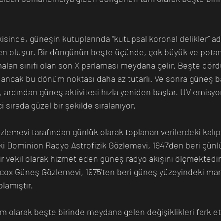
sinde, güneşin kutuplarında “kutupsal koronal delikler” adı
den oluşur. Bir döngünün beşte üçünde, çok büyük ve potans
maları sınıfı olan son X parlaması meydana gelir. Beşte dör
ancak bu dönüm noktası daha az tutarlı. Ve sonra güneş ba
 ardından güneş aktivitesi hızla yeniden başlar. UV emisyonl
sırada güzel bir şekilde sıralanıyor.
gözlemevi tarafından günlük olarak toplanan verilerdeki kalıpl
i Dominion Radyo Astrofizik Gözlemevi, 1947'den beri günl
ı bir vekil olarak hizmet eden güneş radyo akışını ölçmektedir
lcox Güneş Gözlemevi, 1975'ten beri güneş yüzeyindeki many
lamıştır.
m olarak beşte birinde meydana gelen değişiklikleri fark et