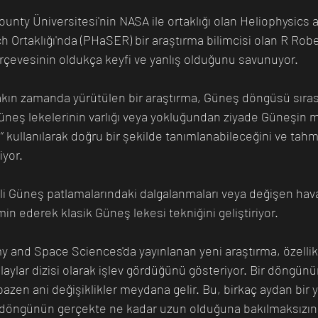
unty Üniversitesi'nin NASA ile ortaklığı olan Heliophysics
Ortaklığı'nda (PHaSER) bir araştırma bilimcisi olan R Rob
çevesinin oldukça keyfi ve yanlış olduğunu savunuyor.
kın zamanda yürütülen bir araştırma, Güneş döngüsü sıras
Güneş lekelerinin varlığı veya yokluğundan ziyade Güneşin m
i” kullanılarak doğru bir şekilde tanımlanabileceğini ve tahm
yor. 
eli Güneş patlamalarındaki dalgalanmaları veya değişen hava
in ederek klasik Güneş lekesi tekniğini geliştiriyor.
y and Space Sciences'da yayınlanan yeni araştırma, özelli
laylar dizisi olarak işlev gördüğünü gösteriyor. Bir döngün
 bazen ani değişiklikler meydana gelir. Bu, birkaç aydan bir y
ir döngünün gerçekte ne kadar uzun olduğuna bakılmaksızın