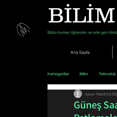
BİLİM
Bütün bunları öğrendim ve artık geri dönü
Ana Sayfa
Kategoriler
Bilim
Teknoloji
Aysun Tolan
6 Eyl 20
Psikoloji / Sosyoloji / Felsefe
Güneş Saat
Zooloji
Günün Fotoğrafı