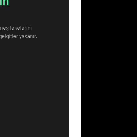
in
Resim
Sanat
neş lekelerini 
elgitler yaşanır, 