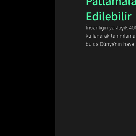
Patlamala
Edilebilir
Bilim Tarihinde Bugün
Günü
İnsanlığın yaklaşık 40
kullanarak tanımlamaya
bu da Dünya'nın hava 