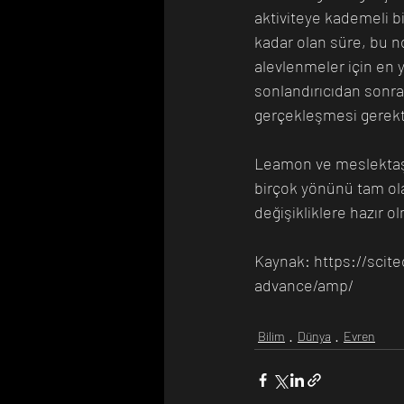
aktiviteye kademeli b
kadar olan süre, bu no
alevlenmeler için en 
sonlandırıcıdan sonra
gerçekleşmesi gerekti
Leamon ve meslektaşla
birçok yönünü tam ola
değişikliklere hazır ol
Kaynak: https://scit
advance/amp/
Bilim
Dünya
Evren