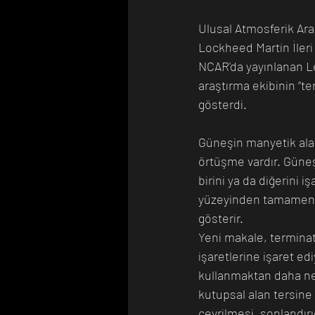
Ulusal Atmosferik Ar
Lockheed Martin İleri 
NCAR'da yayınlanan L
araştırma ekibinin “te
gösterdi.
Güneşin manyetik alan
örtüşme vardır. Güneş
birini ya da diğerini 
yüzeyinden tamamen ka
gösterir.
Yeni makale, termina
işaretlerine işaret ed
kullanmaktan daha net
kutupsal alan tersine
çevrilmesi, sonlandır