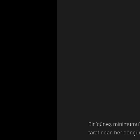
Bir "güneş minimumu" 
tarafından her döngünü