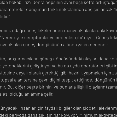
ilde bakabiliriz? Sonra hepsinin aynı beşli sette örtüştüğünü
parametreler döngünün farklı noktalarında değişir, ancak "
dır."
eorisi, odağı güneş lekelerinden manyetik alanlardaki kaym
 “Neredeyse semptomlar ve nedenler gibi” diyor. Güneş leke
yetik alan güneş döngüsünün altında yatan nedendir.
m, araştırmacıların güneş döngüsündeki olayları daha kes
eteneklerini geliştiriyor ve bu da uydu operatörleri gibi in
tesine dayalı olarak gerektiği gibi hazırlık yapmaları için z
utupsal alan tersine çevrildiğini tespit ettiğinde, döngünün i
r. Bu, diğer beşte birinin (ve bunlarla ilişkili olayların) za
lesi olduğu anlamına gelir.
nya'daki insanlar için faydalı bilgiler olan şiddetli alevlenm
deki periyoda daha sıkı sınırlar koyuyor. Minimum aktivit