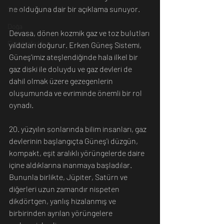
ne olduğuna dair bir açıklama sunuyor.
Sanat
Doğa
Devasa, dönen kozmik gaz ve toz bulutları 
Fotoğrafçılık
yıldızları doğurur. Erken Güneş Sistemi, 
Güneş’imiz ateşlendiğinde hala ilkel bir 
gaz diski ile doluydu ve gaz devleri de 
dahil olmak üzere gezegenlerin 
oluşumunda ve evriminde önemli bir rol 
oynadı.
20. yüzyılın sonlarında bilim insanları, gaz 
devlerinin başlangıçta Güneş'i düzgün, 
kompakt, eşit aralıklı yörüngelerde daire 
içine aldıklarına inanmaya başladılar. 
Bununla birlikte, Jüpiter, Satürn ve 
diğerleri uzun zamandır nispeten 
dikdörtgen, yanlış hizalanmış ve 
birbirinden ayrılan yörüngelere 