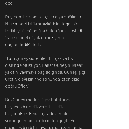
dedi. 
Raymond, ekibin bu içten dışa dağılımın 
Nice model istikrarsızlığı için doğal bir 
tetikleyici sağladığını bulduğunu söyledi. 
”Nice modelini yok etmek yerine 
güçlendirdik" dedi.
“Tüm güneş sistemleri bir gaz ve toz 
diskinde oluşuyor. Fakat Güneş nükleer 
yakıtını yakmaya başladığında, Güneş ışığı 
üretir, diski ısıtır ve sonunda içten dışa 
doğru üfler.”
Bu, Güneş merkezli gaz bulutunda 
büyüyen bir delik yarattı. Delik 
büyüdükçe, kenarı gaz devlerinin 
yörüngelerinin her birinden geçti. Bu 
geçiş, ekibin bilgisayar simülasyonlarına 