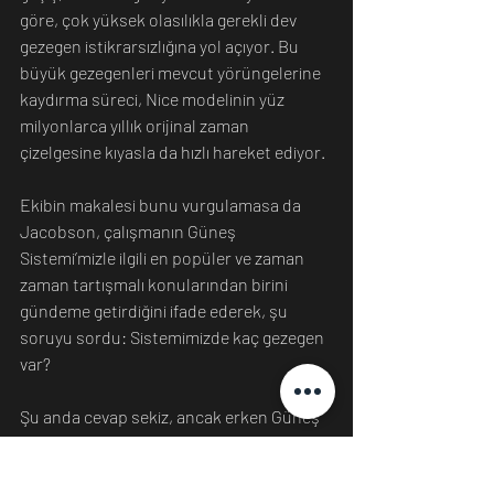
göre, çok yüksek olasılıkla gerekli dev 
gezegen istikrarsızlığına yol açıyor. Bu 
büyük gezegenleri mevcut yörüngelerine 
kaydırma süreci, Nice modelinin yüz 
milyonlarca yıllık orijinal zaman 
çizelgesine kıyasla da hızlı hareket ediyor.
Ekibin makalesi bunu vurgulamasa da 
Jacobson, çalışmanın Güneş 
Sistemi’mizle ilgili en popüler ve zaman 
zaman tartışmalı konularından birini 
gündeme getirdiğini ifade ederek, şu 
soruyu sordu: Sistemimizde kaç gezegen 
var?
Şu anda cevap sekiz, ancak erken Güneş 
Sistemi dört yerine beş gaz devine sahip 
olduğunda Nice modelinin biraz daha iyi 