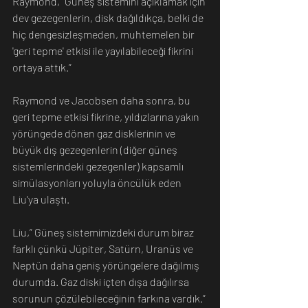
Raymond,” Güneş sistemini açıklamak için 
dev gezegenlerin, disk dağıldıkça, belki de 
hiç dengesizleşmeden, muhtemelen bir 
'geri tepme' etkisi ile yayılabileceği fikrini 
ortaya attık.”
Raymond ve Jacobsen daha sonra, bu 
geri tepme etkisi fikrine, yıldızlarına yakın 
yörüngede dönen gaz disklerinin ve 
büyük dış gezegenlerin (diğer güneş 
sistemlerindeki gezegenler) kapsamlı 
simülasyonları yoluyla öncülük eden 
Liu'ya ulaştı.
Liu,” Güneş sistemimizdeki durum biraz 
farklı çünkü Jüpiter, Satürn, Uranüs ve 
Neptün daha geniş yörüngelere dağılmış 
durumda. Gaz diski içten dışa dağılırsa 
sorunun çözülebileceğinin farkına vardık.” 