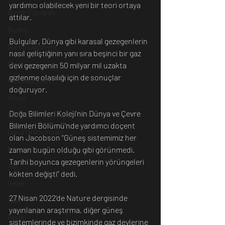
yardımcı olabilecek yeni bir teori ortaya 
Günün Fotoğrafı
attılar. 
Biyoloji
Bulgular, Dünya gibi karasal gezegenlerin 
Günün Düşüneni
nasıl geliştiğinin yanı sıra beşinci bir gaz 
Çevre
devi gezegenin 50 milyar mil uzakta 
gizlenme olasılığı için de sonuçlar 
Kısa Kısa Bilim
doğuruyor.
Kimya
Doğa Bilimleri Koleji'nin Dünya ve Çevre 
Bilim Tarihinde Bugün
Bilimleri Bölümü'nde yardımcı doçent 
Günün Bilim İnsanı
olan Jacobson “Güneş sistemimiz her 
Matematik
zaman bugün olduğu gibi görünmedi. 
Tarihi boyunca gezegenlerin yörüngeleri 
Tıp
kökten değişti” dedi. 
İnsan
27 Nisan 2022'de Nature dergisinde 
Uzay
yayınlanan araştırma, diğer güneş 
Resim
sistemlerinde ve bizimkinde gaz devlerine 