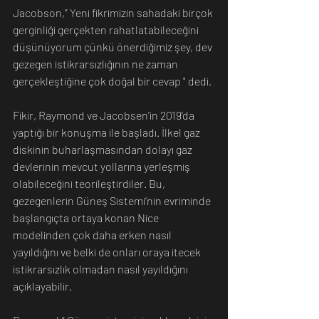
Jacobson,” Yeni fikrimizin sahadaki birçok 
gerginliği gerçekten rahatlatabileceğini 
düşünüyorum çünkü önerdiğimiz şey, dev 
gezegen istikrarsızlığının ne zaman 
gerçekleştiğine çok doğal bir cevap " dedi.
Fikir, Raymond ve Jacobsen'in 2019'da 
yaptığı bir konuşma ile başladı. İlkel gaz 
diskinin buharlaşmasından dolayı gaz 
devlerinin mevcut yollarına yerleşmiş 
olabileceğini teorileştirdiler. Bu, 
gezegenlerin Güneş Sistemi’nin evriminde 
başlangıçta ortaya konan Nice 
modelinden çok daha erken nasıl 
yayıldığını ve belki de onları oraya itecek 
istikrarsızlık olmadan nasıl yayıldığını 
açıklayabilir.