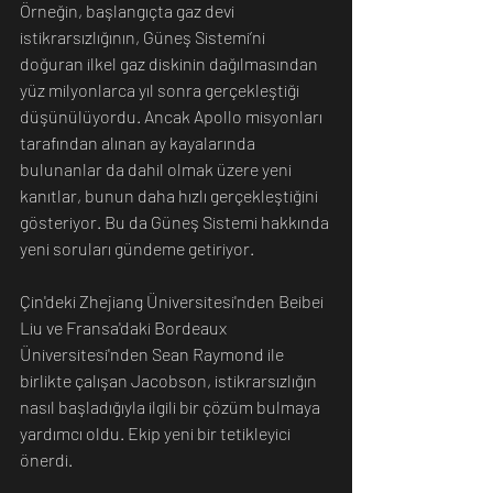
Örneğin, başlangıçta gaz devi 
istikrarsızlığının, Güneş Sistemi’ni 
doğuran ilkel gaz diskinin dağılmasından 
yüz milyonlarca yıl sonra gerçekleştiği 
düşünülüyordu. Ancak Apollo misyonları 
tarafından alınan ay kayalarında 
bulunanlar da dahil olmak üzere yeni 
kanıtlar, bunun daha hızlı gerçekleştiğini 
gösteriyor. Bu da Güneş Sistemi hakkında 
yeni soruları gündeme getiriyor.
Çin'deki Zhejiang Üniversitesi'nden Beibei 
Liu ve Fransa'daki Bordeaux 
Üniversitesi'nden Sean Raymond ile 
birlikte çalışan Jacobson, istikrarsızlığın 
nasıl başladığıyla ilgili bir çözüm bulmaya 
yardımcı oldu. Ekip yeni bir tetikleyici 
önerdi.