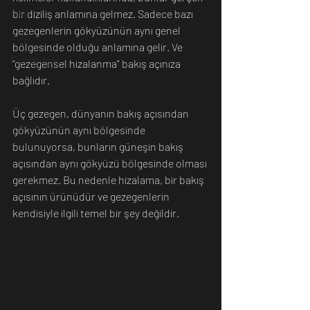
bir diziliş anlamına gelmez. Sadece bazı 
Sanat
gezegenlerin gökyüzünün aynı genel 
Doğa
bölgesinde olduğu anlamına gelir. Ve 
Fotoğrafçılık
“gezegensel hizalanma" bakış açınıza 
bağlıdır. 
Üç gezegen, dünyanın bakış açısından 
gökyüzünün aynı bölgesinde 
bulunuyorsa, bunların güneşin bakış 
açısından aynı gökyüzü bölgesinde olması 
gerekmez. Bu nedenle hizalama, bir bakış 
açısının ürünüdür ve gezegenlerin 
kendisiyle ilgili temel bir şey değildir.