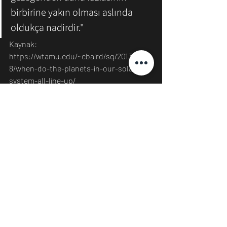
birbirine yakın olması aslında 
oldukça nadirdir."
Kaynak:
https://wtamu.edu/~cbaird/sq/2013/08/2
8/when-do-the-planets-in-our-solar-
system-all-line-up/
Astronomi
Uzay
Gezegenler
Güneş sistemi
Yörünge
Philip C. Plait
BadAstronomy
Bilim
Teknoloji
Son Yazılar
Hepsini Gör