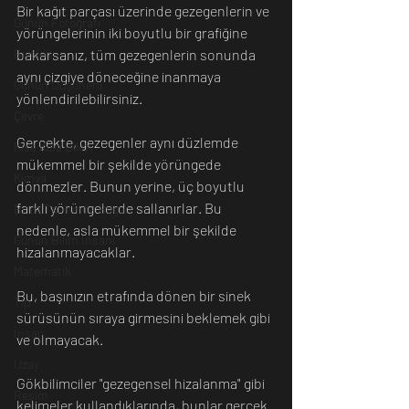
Bir kağıt parçası üzerinde gezegenlerin ve 
Günün Fotoğrafı
yörüngelerinin iki boyutlu bir grafiğine 
bakarsanız, tüm gezegenlerin sonunda 
Biyoloji
aynı çizgiye döneceğine inanmaya 
Günün Düşüneni
yönlendirilebilirsiniz. 
Çevre
Gerçekte, gezegenler aynı düzlemde 
Kısa Kısa Bilim
mükemmel bir şekilde yörüngede 
Kimya
dönmezler. Bunun yerine, üç boyutlu 
farklı yörüngelerde sallanırlar. Bu 
Bilim Tarihinde Bugün
nedenle, asla mükemmel bir şekilde 
Günün Bilim İnsanı
hizalanmayacaklar.
Matematik
Bu, başınızın etrafında dönen bir sinek 
Tıp
sürüsünün sıraya girmesini beklemek gibi 
İnsan
ve olmayacak. 
Uzay
Gökbilimciler "gezegensel hizalanma" gibi 
Resim
kelimeler kullandıklarında, bunlar gerçek 