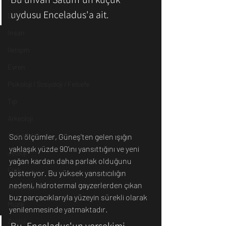
uydusu Enceladus'a ait.
Dünya
İnsan
İletişim
Evren
Psikoloji / Sosyoloji / Felsefe
Tıp
Arkeoloji
Antropoloji
Son ölçümler, Güneş'ten gelen ışığın 
yaklaşık yüzde 90'ını yansıttığını ve yeni 
Jeoloji
yağan kardan daha parlak olduğunu 
Fizik
gösteriyor. Bu yüksek yansıtıcılığın 
nedeni, hidrotermal gayzerlerden çıkan 
Astronomi
buz parçacıklarıyla yüzeyin sürekli olarak 
Müzik
yenilenmesinde yatmaktadır.
Zooloji