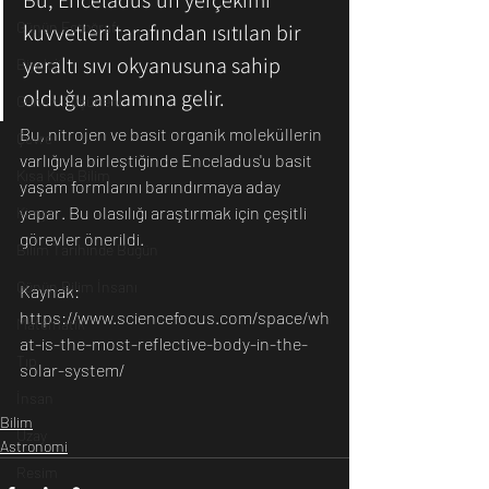
Bu, Enceladus'un yerçekimi 
Günün Fotoğrafı
kuvvetleri tarafından ısıtılan bir 
yeraltı sıvı okyanusuna sahip 
Biyoloji
olduğu anlamına gelir. 
Günün Düşüneni
Bu, nitrojen ve basit organik moleküllerin 
Çevre
varlığıyla birleştiğinde Enceladus'u basit 
Kısa Kısa Bilim
yaşam formlarını barındırmaya aday 
yapar. Bu olasılığı araştırmak için çeşitli 
Kimya
görevler önerildi.
Bilim Tarihinde Bugün
Günün Bilim İnsanı
Kaynak: 
https://www.sciencefocus.com/space/wh
Matematik
at-is-the-most-reflective-body-in-the-
Tıp
solar-system/
İnsan
Bilim
Uzay
Astronomi
Resim