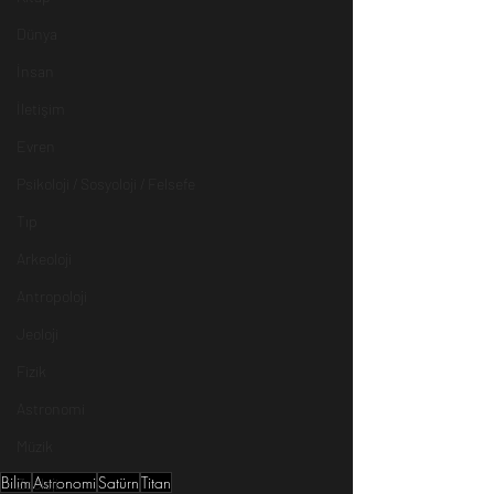
Dünya
İnsan
İletişim
Evren
Psikoloji / Sosyoloji / Felsefe
Tıp
Arkeoloji
Antropoloji
Jeoloji
Fizik
Astronomi
Müzik
Bilim
Astronomi
Satürn
Titan
Zooloji