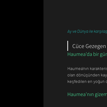
Ay ve Dünya ile karşıl
Cüce Gezegen
Haumea'da bir gün 
Haumea'nın karakteris
olan dönüşünden kayn
keşfedilen en yoğun c
Haumea'nın gizemli