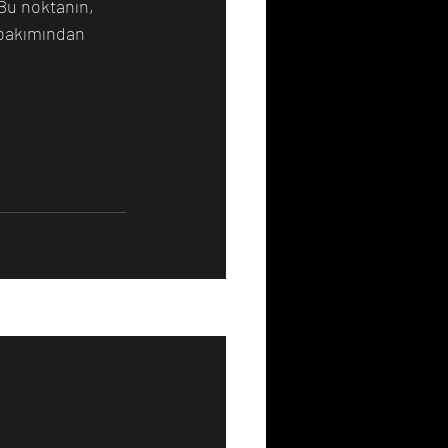
 Bu noktanın, 
 bakımından 
Hepsini Gör