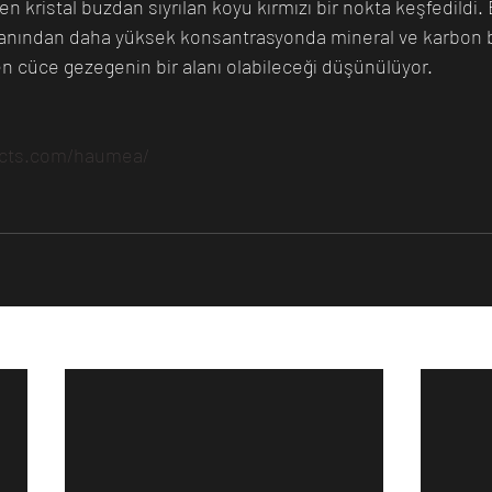
en kristal buzdan sıyrılan koyu kırmızı bir nokta keşfedildi.
alanından daha yüksek konsantrasyonda mineral ve karbon
ren cüce gezegenin bir alanı olabileceği düşünülüyor.
acts.com/haumea/