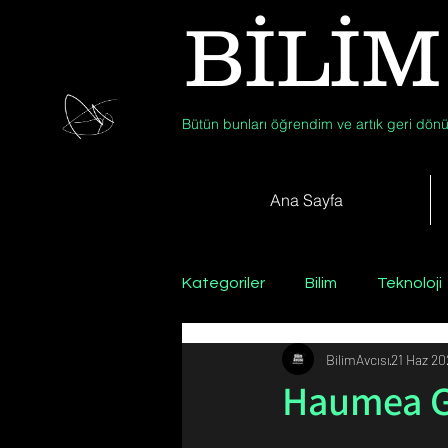
BİLİM
Bütün bunları öğrendim ve artık geri dönü
Ana Sayfa
Kategoriler
Bilim
Teknoloji
BilimAvcısı
21 Haz 20
Psikoloji / Sosyoloji / Felsefe
Haumea G
Zooloji
Günün Fotoğrafı