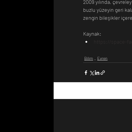
2009 yılında, çevreley
buzlu yüzeyin geri k
zengin bileşikler içe
Kaynak: 
https://space-f
Bilim
Evren
Son Yazılar