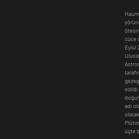
Haume
yörün
n Bilim İnsanı
Matematik
Tıp
İnsan
Uzay
ötesi
cüce 
Eylül 
Ulusla
Astron
taraf
gezeg
edildi
doğum
adı o
olarak
Plüto
üçte b