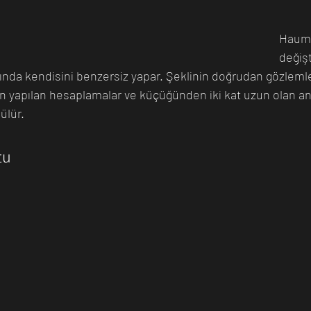
Haumea
değişt
ında kendisini benzersiz yapar. Şeklinin doğrudan gözle
n yapılan hesaplamalar ve küçüğünden iki kat uzun olan ana
ülür. 
tu