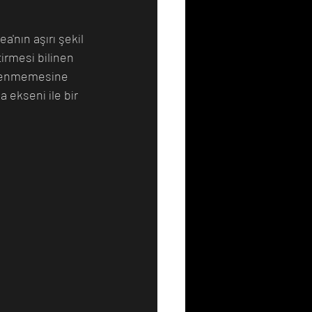
'nın aşırı şekil 
irmesi bilinen 
mlenmemesine 
 ekseni ile bir 