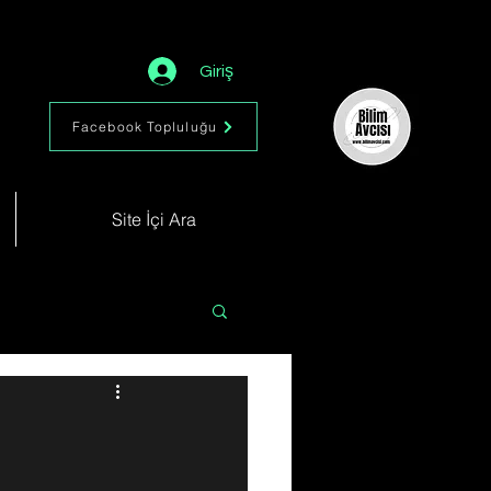
Giriş
Facebook Topluluğu
Site İçi Ara
Astronomi
Müzik
im
Kimya