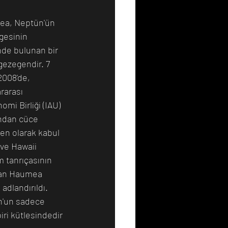
a, Neptün'ün 
gesinin 
Resim
Sanat
nde bulunan bir 
gezegendir. 7 
2008'de, 
rarası 
omi Birliği (IAU) 
ından cüce 
en olarak kabul 
 ve Hawaii 
 tanrıçasının 
lan Haumea 
 adlandırıldı. 
n'un sadece 
iri kütlesindedir