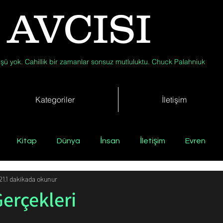
 AVCISI
şü yok. Cahillik bir zamanlar sonsuz mutluluktu. Chuck Palahniuk
Kategoriler
İletişim
Kitap
Dünya
İnsan
İletişim
Evren
21
1 dakikada okunur
Tıp
Arkeoloji
Antropoloji
Jeoloji
Fizik
erçekleri
Biyoloji
Günün Düşüneni
Çevre
Kısa Kısa Bil