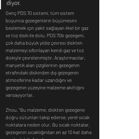
diyor. 
Genç PDS 70 sistemi, tüm sistem 
boyunca gezegenlerin büyümesini 
beslemek için yakıt sağlayan ilkel bir gaz 
ve toz diski ile dolu. PDS 70b gezegeni, 
çok daha büyük yıldız çevresi diskten 
malzemeyi sifonlayan kendi gaz ve toz 
diskiyle çevrelenmiştir. Araştırmacılar, 
manyetik alan çizgilerinin gezegenin 
etrafındaki diskinden dış gezegenin 
atmosferine kadar uzandığını ve 
gezegenin yüzeyine malzeme akıttığını 
varsayıyorlar.
Zhou, "Bu malzeme, diskten gezegene 
doğru sütunları takip ederse, yerel sıcak 
noktalara neden olur. Bu sıcak noktalar, 
gezegenin sıcaklığından en az 10 kat daha 