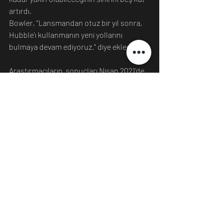
artırdı.
Bowler, "Lansmandan otuz bir yıl sonra, 
Hubble'ı kullanmanın yeni yollarını 
bulmaya devam ediyoruz." diye ekledi. 
Araştırmacıların  sonuçları Nisan 2021'de 
The Astronomical Journal'da yayınlandı.
Kaynak:
https://www.nasa.gov/feature/godda
rd/2021/hubble-watches-how-a-
giant-planet-grows
Bilim
Teknoloji
Fizik