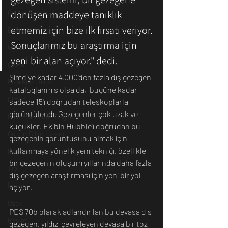
dönüşen maddeye tanıklık 
Günün Fotoğrafı
etmemiz için bize ilk fırsatı veriyor. 
Biyoloji
Sonuçlarımız bu araştırma için 
Günün Düşüneni
yeni bir alan açıyor." dedi. 
Çevre
Şimdiye kadar 4.000'den fazla dış gezegen 
Kısa Kısa Bilim
kataloglanmış olsa da,  bugüne kadar 
Kimya
sadece 15'i doğrudan teleskoplarla 
görüntülendi. Gezegenler çok uzak ve 
Bilim Tarihinde Bugün
küçükler. Ekibin Hubble'ı doğrudan bu 
Günün Bilim İnsanı
gezegenin görüntüsünü almak için 
kullanmaya yönelik yeni tekniği, özellikle 
Matematik
bir gezegenin oluşum yıllarında daha fazla 
Tıp
dış gezegen araştırması için yeni bir yol 
İnsan
açıyor.
Uzay
PDS 70b olarak adlandırılan bu devasa dış 
Resim
gezegen, yıldızı çevreleyen devasa bir toz 