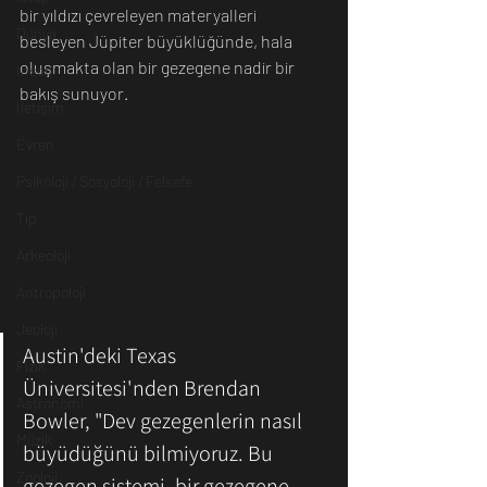
bir yıldızı çevreleyen materyalleri 
Dünya
besleyen Jüpiter büyüklüğünde, hala 
oluşmakta olan bir gezegene nadir bir 
İnsan
bakış sunuyor.
İletişim
Evren
Psikoloji / Sosyoloji / Felsefe
Tıp
Arkeoloji
Antropoloji
Jeoloji
Austin'deki Texas 
Fizik
Üniversitesi'nden Brendan 
Astronomi
Bowler, "Dev gezegenlerin nasıl 
Müzik
büyüdüğünü bilmiyoruz. Bu 
Zooloji
gezegen sistemi, bir gezegene 