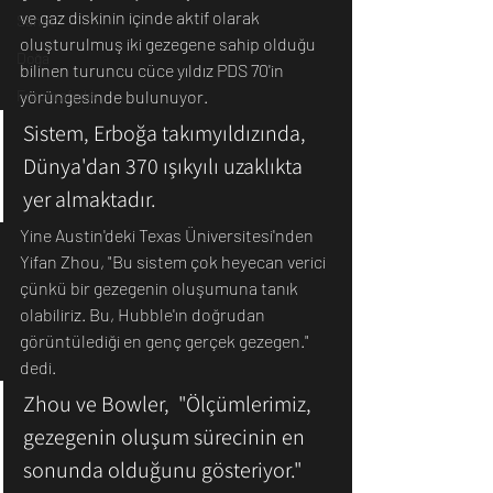
ve gaz diskinin içinde aktif olarak 
Sanat
oluşturulmuş iki gezegene sahip olduğu 
Doğa
bilinen turuncu cüce yıldız PDS 70'in 
yörüngesinde bulunuyor. 
Fotoğrafçılık
Sistem, Erboğa takımyıldızında, 
Dünya'dan 370 ışıkyılı uzaklıkta 
yer almaktadır. 
Yine Austin'deki Texas Üniversitesi'nden 
Yifan Zhou, "Bu sistem çok heyecan verici 
çünkü bir gezegenin oluşumuna tanık 
olabiliriz. Bu, Hubble'ın doğrudan 
görüntülediği en genç gerçek gezegen." 
dedi. 
Zhou ve Bowler,  "Ölçümlerimiz, 
gezegenin oluşum sürecinin en 
sonunda olduğunu gösteriyor." 