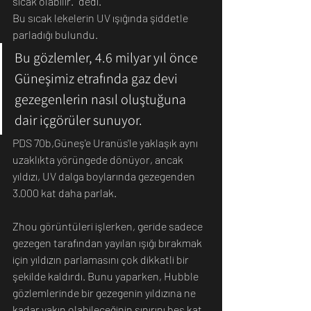
sıcak olabilir." dedi. 
Bu sıcak lekelerin UV ışığında şiddetle 
parladığı bulundu. 
Bu gözlemler, 4.6 milyar yıl önce 
Güneşimiz etrafında gaz devi 
gezegenlerin nasıl oluştuğuna 
dair içgörüler sunuyor. 
PDS 70b,Güneş'e Uranüs'le yaklaşık aynı 
uzaklıkta yörüngede dönüyor, ancak 
yıldızı, UV dalga boylarında gezegenden 
3.000 kat daha parlak. 
Zhou görüntüleri işlerken, geride sadece 
gezegen tarafından yayılan ışığı bırakmak 
için yıldızın parlamasını çok dikkatli bir 
şekilde kaldırdı. Bunu yaparken, Hubble 
gözlemlerinde bir gezegenin yıldızına ne 
kadar yakın olabileceğinin sınırını beş kat 