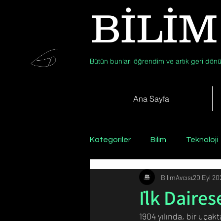
BİLİM
Bütün bunları öğrendim ve artık geri dönü
Ana Sayfa
Kategoriler
Bilim
Teknoloji
BilimAvcısı
20 Eyl 20
Psikoloji / Sosyoloji / Felsefe
İlk Daire
1904 yılında, bir uçak
Zooloji
Günün Fotoğrafı