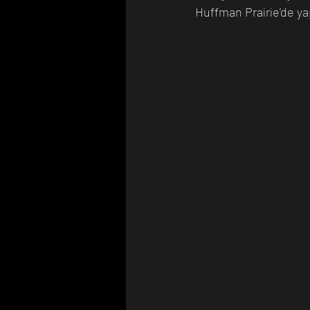
Huffman Prairie'de yap
Bilim Tarihinde Bugün
Günü