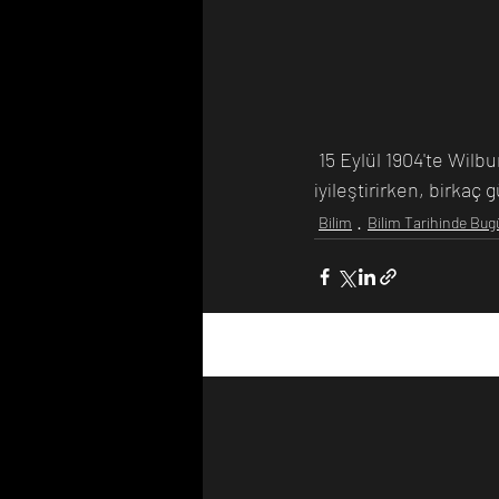
 15 Eylül 1904'te Wilbur yarım daire uçmayı başardı. Kardeşler uçaklarının uçuşunun kontrolünü 
iyileştirirken, birkaç
Bilim
Bilim Tarihinde Bug
Son Yazılar