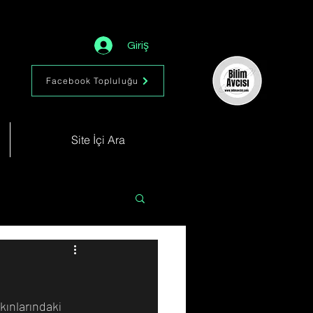
Giriş
Facebook Topluluğu
Site İçi Ara
Astronomi
Müzik
kınlarındaki 
im
Kimya