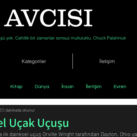
 AVCISI
şü yok. Cahillik bir zamanlar sonsuz mutluluktu. Chuck Palahniuk
Kategoriler
İletişim
Kitap
Dünya
İnsan
İletişim
Evren
21
1 dakikada okunur
Tıp
Arkeoloji
Antropoloji
Jeoloji
Fizik
sel Uçak Uçuşu
ta ilk dairesel uçuş Orville Wright tarafından Dayton, Ohio ya
Biyoloji
Günün Düşüneni
Çevre
Kısa Kısa Bil