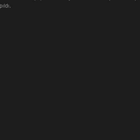
ıldı.
n Bilim İnsanı
Matematik
Tıp
İnsan
Uzay