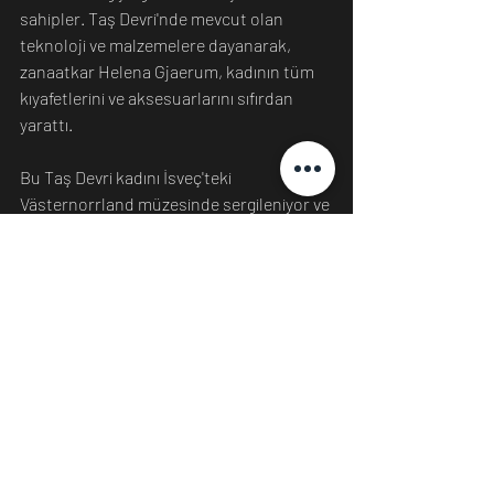
sahipler. Taş Devri'nde mevcut olan 
teknoloji ve malzemelere dayanarak, 
zanaatkar Helena Gjaerum, kadının tüm 
kıyafetlerini ve aksesuarlarını sıfırdan 
yarattı. 
Bu Taş Devri kadını İsveç'teki 
Västernorrland müzesinde sergileniyor ve 
Nilsson ve Gjaerum'un bu etkileyici eseri 
nasıl yarattığına dair birçok bilgi veriliyor.
Kaynak: 
https://www.iflscience.com/plants-and-
animals/face-of-stone-age-woman-
reconstructed-with-4000yearold-skull-
found-in-sweden/
Bilim
İnsan