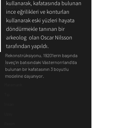
kullanarak, kafatasında bulunan 
Günün Fotoğrafı
ince eğrilikleri ve konturları 
Biyoloji
kullanarak eski yüzleri hayata 
Günün Düşüneni
döndürmekle tanınan bir 
arkeolog  olan Oscar Nilsson 
Çevre
tarafından yapıldı.
Kısa Kısa Bilim
Rekonstrüksiyonu, 1920'lerin başında 
Kimya
İsveç'in batısındaki Västernorrland'da 
Bilim Tarihinde Bugün
bulunan bir kafatasının 3 boyutlu 
Günün Bilim İnsanı
modeline dayanıyor. 
Matematik
Tıp
İnsan
Uzay
Resim