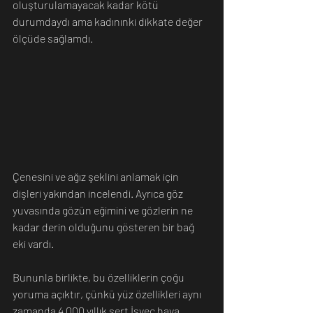
oluşturulamayacak kadar kötü 
durumdaydı ama kadınınki dikkate değer 
ölçüde sağlamdı.
Çenesini ve ağız şeklini anlamak için 
dişleri yakından incelendi. Ayrıca göz 
yuvasında gözün eğimini ve gözlerin ne 
kadar derin olduğunu gösteren bir bağ 
eki vardı.
Bununla birlikte, bu özelliklerin çoğu 
yoruma açıktır, çünkü yüz özellikleri aynı 
zamanda 4.000 yıllık sert İsveç hava 