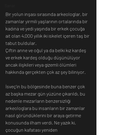
Sanat
Bir yolun inşası sırasında arkeologlar, bir 
Doğa
zamanlar yirmili yaşlarının ortalarında bir 
Fotoğrafçılık
kadına ve yedi yaşında bir erkek çocuğa 
ait olan 4.000 yıllık iki iskelet içeren taş bir 
tabut buldular.
Çiftin anne ve oğul ya da belki kız kardeş 
ve erkek kardeş olduğu düşünülüyor 
ancak ilişkileri veya gizemli ölümleri 
hakkında gerçekten çok az şey biliniyor. 
İsveç'in bu bölgesinde buna benzer çok 
az başka mezar gün yüzüne çıkarıldı, bu 
nedenle mezarların benzersizliği 
arkeologlara bu insanların bir zamanlar 
nasıl göründüklerini bir araya getirme 
konusunda ilham verdi. Ne yazık ki, 
çocuğun kafatası yeniden 