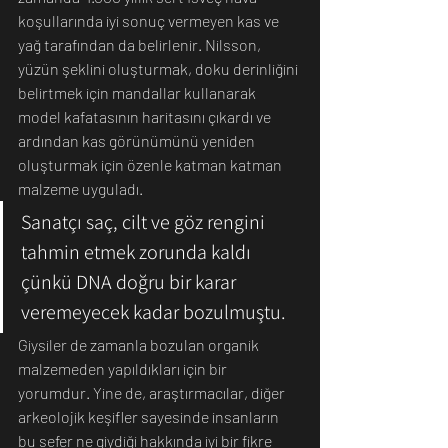
koşullarında iyi sonuç vermeyen kas ve 
yağ tarafından da belirlenir. Nilsson, 
yüzün şeklini oluşturmak, doku derinliğini 
belirtmek için mandallar kullanarak 
model kafatasının haritasını çıkardı ve 
ardından kas görünümünü yeniden 
oluşturmak için özenle katman katman 
malzeme uyguladı.
Sanatçı saç, cilt ve göz rengini 
tahmin etmek zorunda kaldı 
çünkü DNA doğru bir karar 
veremeyecek kadar bozulmuştu.
Giysiler de zamanla bozulan organik 
malzemeden yapıldıkları için bir 
yorumdur. Yine de, araştırmacılar, diğer 
arkeolojik keşifler sayesinde insanların 
bu sefer ne giydiği hakkında iyi bir fikre 