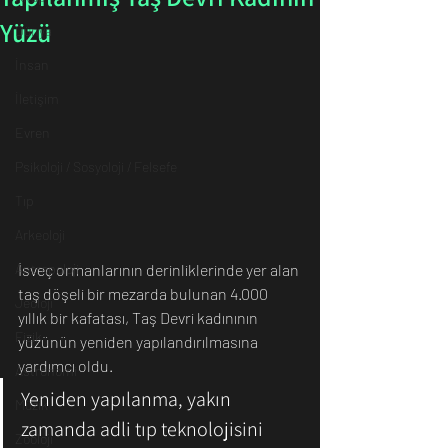
Yüzü
Dünya
İnsan
İletişim
Evren
Psikoloji / Sosyoloji / Felsefe
Tıp
Arkeoloji
İsveç ormanlarının derinliklerinde yer alan 
Antropoloji
taş döşeli bir mezarda bulunan 4.000 
Jeoloji
yıllık bir kafatası, Taş Devri kadınının 
Fizik
yüzünün yeniden yapılandırılmasına 
yardımcı oldu.
Astronomi
Yeniden yapılanma, yakın 
Müzik
zamanda adli tıp teknolojisini 
Zooloji