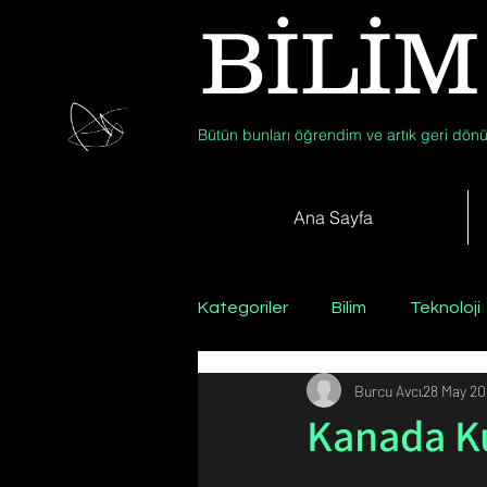
BİLİM
Bütün bunları öğrendim ve artık geri dönü
Ana Sayfa
Kategoriler
Bilim
Teknoloji
Burcu Avcı
28 May 20
Psikoloji / Sosyoloji / Felsefe
Kanada Ku
Zooloji
Günün Fotoğrafı