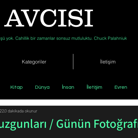
 AVCISI
şü yok. Cahillik bir zamanlar sonsuz mutluluktu. Chuck Palahniuk
Kategoriler
İletişim
Kitap
Dünya
İnsan
İletişim
Evren
22
0 dakikada okunur
Tıp
Arkeoloji
Antropoloji
Jeoloji
Fizik
zgunları / Günün Fotoğraf
Biyoloji
Günün Düşüneni
Çevre
Kısa Kısa Bil