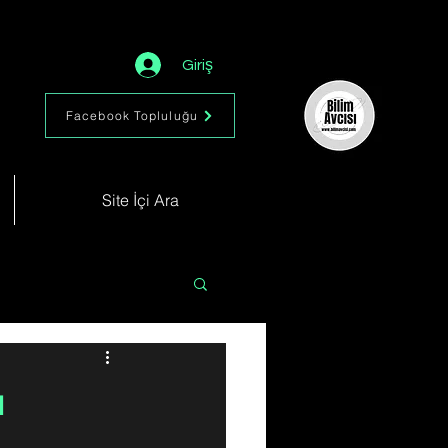
Giriş
Facebook Topluluğu
Site İçi Ara
Astronomi
Müzik
ı
im
Kimya