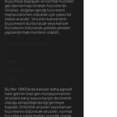
büyümeye başlayan ve normal hücreler 
gibi davranmayı bırakan hücrelerdir. 
Dünya
Virüsler, doğaları gereği hücrelerin 
manipülatörleri oldukları için çekici bir 
İnsan
tedavi aracıdır. Virüsleri kanserlerin 
büyümesini durduracak veya kanser 
İletişim
hücrelerini öldürecek şekilde yeniden 
yapılandırmak mümkün olabilir.
Evren
Psikoloji / Sosyoloji / Felsefe
Tıp
Arkeoloji
Antropoloji
Jeoloji
Fizik
Bu fikir 1990'larda kanseri daha agresif 
hale getiren bazı gen mutasyonlarının 
Astronomi
virüslere karşı savunma için de önemli 
olduğu anlaşıldığında ilgi görmeye 
Müzik
başladı. Onkolitik virüsleri veya kanser 
hücrelerini öldürecek virüsleri, normal 
Zooloji
hücrelere saldırmadan spesifik olarak 