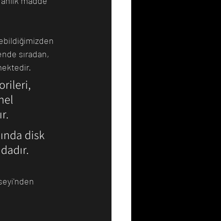
aranlık madde 
ebildiğimizden 
ende sıradan, 
ektedir.
rileri, 
nel 
r.
ında disk 
dadır. 
seyi'nden 