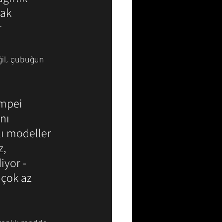
ak 
 
ğil, çubuğun 
impei 
nı 
lı modeller 
, 
iyor - 
çok az 