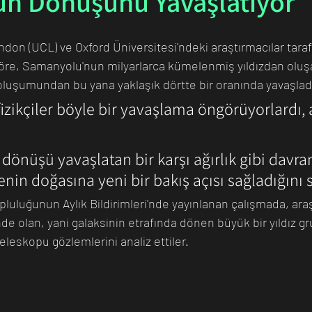
n Dönüşünü Yavaşlatıyor
ndon (UCL) ve Oxford Üniversitesi'ndeki araştırmacılar taraf
n Bilim İnsanı
Matematik
Tıp
İnsan
Uzay
göre, Samanyolu'nun milyarlarca kümelenmiş yıldızdan oluşa
uşumundan bu yana yaklaşık dörtte bir oranında yavaşlad
ofizikçiler böyle bir yavaşlama öngörüyorlardı,
.
 dönüşü yavaşlatan bir karşı ağırlık gibi davra
nin doğasına yeni bir bakış açısı sağladığını 
luluğunun Aylık Bildirimleri'nde yayınlanan çalışmada, araş
de olan, yani galaksinin etrafında dönen büyük bir yıldız g
teleskopu gözlemlerini analiz ettiler. 