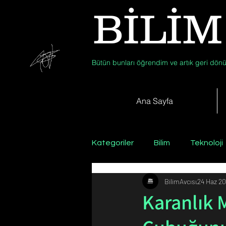
BİLİM
Bütün bunları öğrendim ve artık geri dönü
Ana Sayfa
Kategoriler
Bilim
Teknoloji
BilimAvcısı
24 Haz 20
Psikoloji / Sosyoloji / Felsefe
Karanlık 
Zooloji
Günün Fotoğrafı