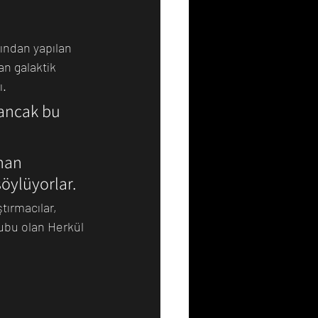
ından yapılan 
Resim
Sanat
n galaktik 
ı.
 ancak bu 
nan 
söylüyorlar.
tırmacılar, 
rubu olan Herkül 