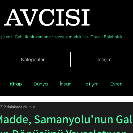
 AVCISI
şü yok. Cahillik bir zamanlar sonsuz mutluluktu. Chuck Palahniuk
Kategoriler
İletişim
Kitap
Dünya
İnsan
İletişim
Evren
21
2 dakikada okunur
Tıp
Arkeoloji
Antropoloji
Jeoloji
Fizik
Madde, Samanyolu'nun Gal
Biyoloji
Günün Düşüneni
Çevre
Kısa Kısa Bil