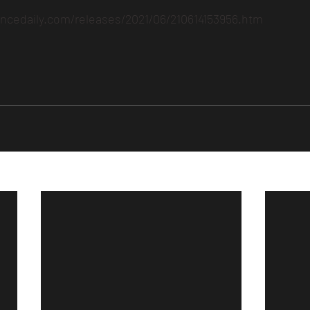
encedaily.com/releases/2021/06/210614153956.htm