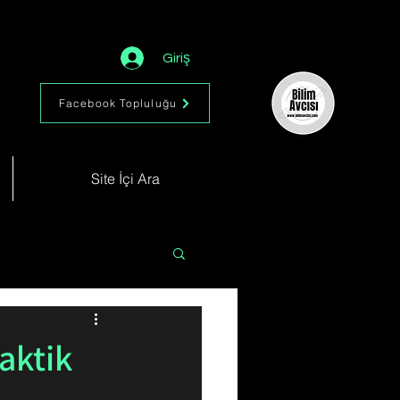
Giriş
Facebook Topluluğu
Site İçi Ara
Astronomi
Müzik
aktik
im
Kimya