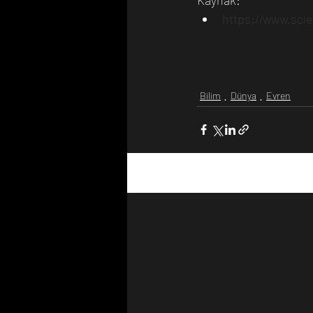
https://www.sci
Bilim
Dünya
Evren
Son Yazılar