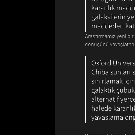
karanlık madde
galaksilerin y
maddeden katkı
Araştırmamız yeni bir
dönüşünü yavaşlatan e
Oxford Ünivers
Chiba şunları 
sınırlamak için
galaktik çubuk
alternatif yerç
halede karanlı
yavaşlama öng