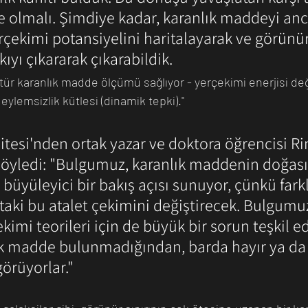
 olmalı. Şimdiye kadar, karanlık maddeyi anc
erçekimi potansiyelini haritalayarak ve görünür
yı çıkararak çıkarabildik.
 tür karanlık madde ölçümü sağlıyor - yerçekimi enerjisi de
ylemsizlik kütlesi (dinamik tepki)."
itesi'nden ortak yazar ve doktora öğrencisi R
söyledi: "Bulgumuz, karanlık maddenin doğası
 büyüleyici bir bakış açısı sunuyor, çünkü fark
taki bu atalet çekimini değiştirecek. Bulgumuz
ekimi teorileri için de büyük bir sorun teşkil ed
k madde bulunmadığından, barda hayır ya da 
örüyorlar."