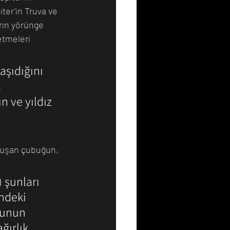
er'in Truva ve 
rın yörünge 
etmeleri 
aşıdığını 
 
n ve yıldız 
oluşan çubuğun, 
 şunları 
ndeki 
bunun 
ğırlık 