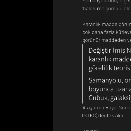
Samanyolu'nun, diğer 
'halosu'na gömülü ol
Karanlık madde görünm
çok daha fazla kütley
görünür maddeden yak
Değiştirilmiş N
karanlık madde
görelilik teoris
Samanyolu, ort
boyunca uzanan
Çubuk, galaksi
Araştırma Royal Socie
(STFC) destek aldı.
Kaynak: 