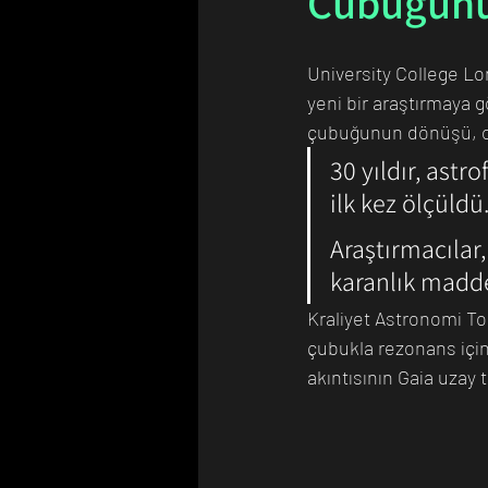
Çubuğunu
University College Lo
Bilim Tarihinde Bugün
Günü
yeni bir araştırmaya 
çubuğunun dönüşü, ol
30 yıldır, astr
ilk kez ölçüldü
Araştırmacılar,
karanlık madde
Kraliyet Astronomi Top
çubukla rezonans için
akıntısının Gaia uzay 