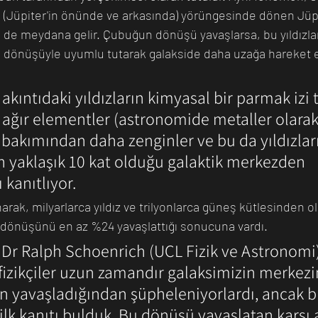
 (Jüpiter'in önünde ve arkasında) yörüngesinde dönen Jüpit
 de meydana gelir. Çubuğun dönüşü yavaşlarsa, bu yıldızla
 dönüşüyle ​​uyumlu tutarak galakside daha uzağa hareket 
 akıntıdaki yıldızların kimyasal bir parmak izi t
 ağır elementler (astronomide metaller olarak
) bakımından daha zenginler ve bu da yıldızları
n yaklaşık 10 kat olduğu galaktik merkezden 
 kanıtlıyor. 
anarak, milyarlarca yıldız ve trilyonlarca güneş kütlesinden 
 dönüşünü en az %24 yavaşlattığı sonucuna vardı.
 Dr Ralph Schoenrich (UCL Fizik ve Astronomi)
ofizikçiler uzun zamandır galaksimizin merkezi
 yavaşladığından şüpheleniyorlardı, ancak 
lk kanıtı bulduk. Bu dönüşü yavaşlatan karşı a