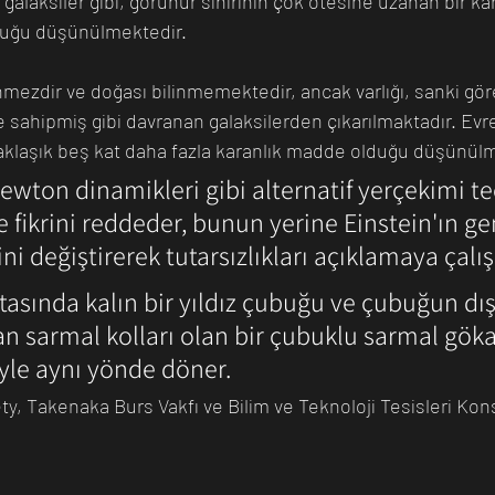
galaksiler gibi, görünür sınırının çok ötesine uzanan bir k
duğu düşünülmektedir.
ezdir ve doğası bilinmemektedir, ancak varlığı, sanki gör
e sahipmiş gibi davranan galaksilerden çıkarılmaktadır. Evr
laşık beş kat daha fazla karanlık madde olduğu düşünülm
ewton dinamikleri gibi alternatif yerçekimi teo
 fikrini reddeder, bunun yerine Einstein'ın ge
ini değiştirerek tutarsızlıkları açıklamaya çalışı
asında kalın bir yıldız çubuğu ve çubuğun dış
 sarmal kolları olan bir çubuklu sarmal göka
yle aynı yönde döner.
ty, Takenaka Burs Vakfı ve Bilim ve Teknoloji Tesisleri Kon