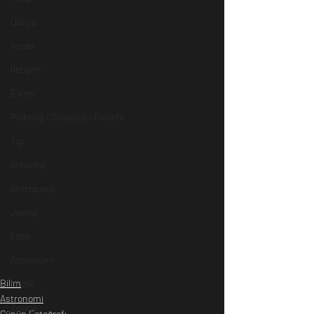
Dünya
İnsan
İletişim
Evren
Psikoloji / Sosyoloji / Felsefe
Tıp
Arkeoloji
Antropoloji
Jeoloji
Fizik
Astronomi
Bilim
Müzik
Astronomi
Zooloji
Günün Fotoğrafı