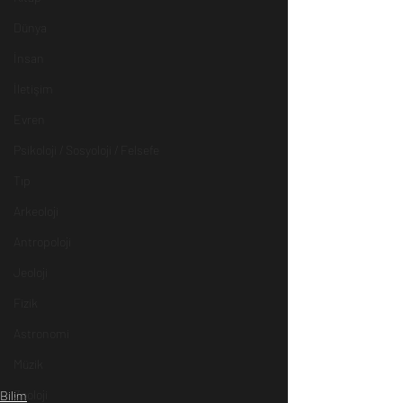
Dünya
İnsan
İletişim
Evren
Psikoloji / Sosyoloji / Felsefe
Tıp
Arkeoloji
Antropoloji
Jeoloji
Fizik
Astronomi
Müzik
Zooloji
Bilim